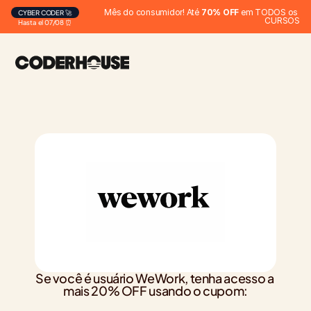
Mês do consumidor! Até 
70% OFF
 em TODOS os 
CYBER CODER 🚀
CURSOS
Hasta el 07/08 ⏰
Se você é usuário WeWork, tenha acesso a 
mais 20% OFF usando o cupom: