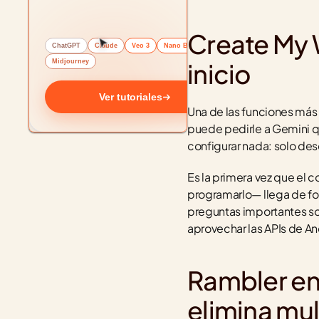
Create My W
ChatGPT
Claude
Veo 3
Nano Banana
Midjourney
inicio
Ver tutoriales
Una de las funciones más 
puede pedirle a Gemini qu
configurar nada: solo desc
Es la primera vez que el 
programarlo— llega de for
preguntas importantes s
aprovechar las APIs de An
Rambler en
elimina mul