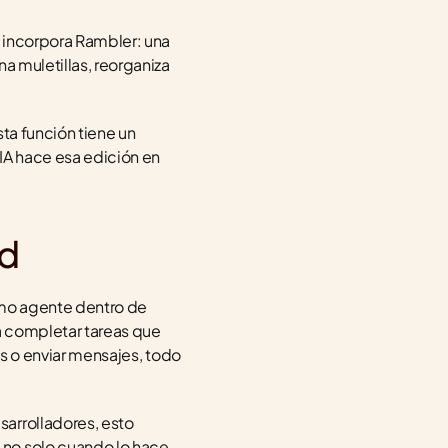
 incorpora Rambler: una 
a muletillas, reorganiza 
ta función tiene un 
IA hace esa edición en 
id
omo agente dentro de 
 completar tareas que 
os o enviar mensajes, todo 
arrolladores, esto 
no solo cuando lo hace 