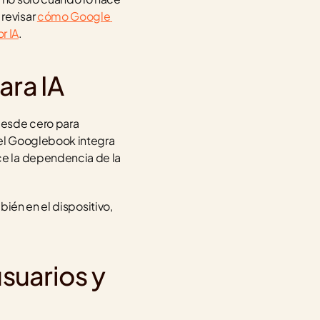
evisar 
cómo Google 
r IA
.
ara IA
esde cero para 
el Googlebook integra 
e la dependencia de la 
mbién en el dispositivo, 
suarios y 