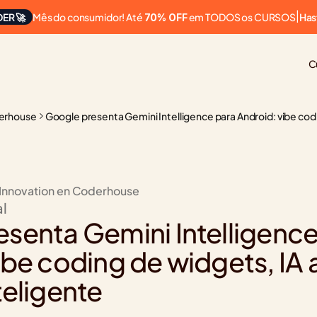
Mês do consumidor! Até 
 em TODOS os CURSOS
ER 🚀
|
Has
70% OFF
C
erhouse
Google presenta Gemini Intelligence para Android: vibe codi
 Innovation en Coderhouse
al
senta Gemini Intelligence 
ibe coding de widgets, IA 
teligente