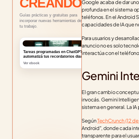
CREANDO
Google acaba de dar uno d
profunda en el sistema op
Guías prácticas y gratuitas para
teléfonos. En el Android 
incorporar nuevas herramientas de IA a
capacidades de IA que no 
tu trabajo.
Para usuarios y desarrol
Tareas programadas en ChatGPT:
anuncio no es solo tecnol
automatizá tus recordatorios diarios
interactúa con el teléfon
Ver ebook
Gemini Inte
El gran cambio conceptual
invocás. Gemini Intelligen
sistema en general. La IA 
Según 
TechCrunch (12 d
Android", donde cada inte
transparente para el usuar