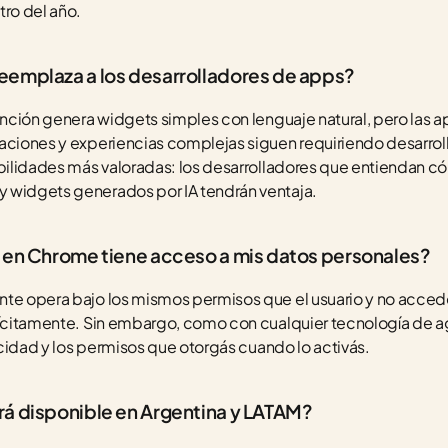
tro del año.
eemplaza a los desarrolladores de apps?
función genera widgets simples con lenguaje natural, pero las 
aciones y experiencias complejas siguen requiriendo desarroll
abilidades más valoradas: los desarrolladores que entiendan c
 widgets generados por IA tendrán ventaja.
 en Chrome tiene acceso a mis datos personales?
te opera bajo los mismos permisos que el usuario y no accede
plícitamente. Sin embargo, como con cualquier tecnología de 
vacidad y los permisos que otorgás cuando lo activás.
á disponible en Argentina y LATAM?