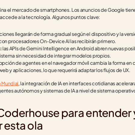
mina el mercado de smartphones. Los anuncios de Google tiene
accede a la tecnología. Algunos puntos clave:
nciones llegarán de forma gradual según el dispositivo y la vers
on procesadores On-Device AI las recibirán primero.
 las APIs de Gemini Intelligence en Android abren nuevas posib
:
sistema sin necesidad de integrar modelos propios.
dopción de agentes en el navegador móvil cambia la forma en qu
web y aplicaciones, lo que requerirá adaptar los flujos de UX.
 Mundial
, la integración de IA en interfaces cotidianas acelera
entes autónomos y sistemas de IA a nivel de sistema operativ
Coderhouse para entender y
 esta ola