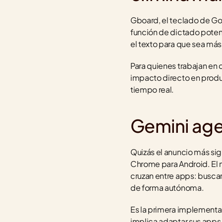
Gboard, el teclado de Goo
función de dictado potenci
el texto para que sea más 
Para quienes trabajan en c
impacto directo en produc
tiempo real.
Gemini age
Quizás el anuncio más sig
Chrome para Android. El n
cruzan entre apps: buscar 
de forma autónoma.
Es la primera implementac
implica adaptar sus apps