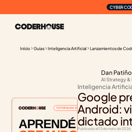
CYBER COD
Início
Guias
Inteligencia Artificial
Lanzamientos de Cod
Dan Patiño
AI Strategy &
Inteligencia Artifici
Google pre
Android: v
TUTORIALES GRATUITOS
dictado in
APRENDÉ
Publicado el
13 de maio de 2026