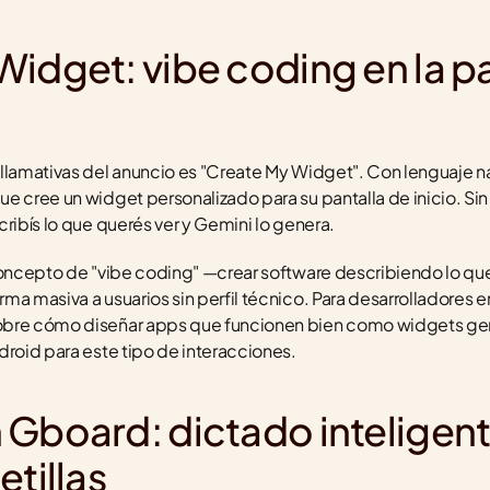
idget: vibe coding en la pa
llamativas del anuncio es "Create My Widget". Con lenguaje natu
e cree un widget personalizado para su pantalla de inicio. Sin 
ribís lo que querés ver y Gemini lo genera.
concepto de "vibe coding" —crear software describiendo lo que
ma masiva a usuarios sin perfil técnico. Para desarrolladores e
obre cómo diseñar apps que funcionen bien como widgets gen
droid para este tipo de interacciones.
 Gboard: dictado inteligent
etillas