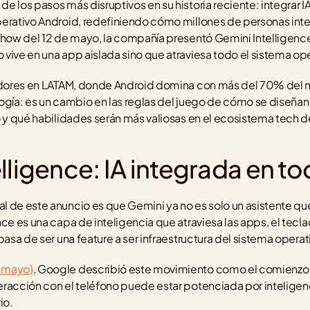
e los pasos más disruptivos en su historia reciente: integrar I
erativo Android, redefiniendo cómo millones de personas inte
Show del 12 de mayo, la compañía presentó Gemini Intelligence,
vive en una app aislada sino que atraviesa todo el sistema ope
ladores en LATAM, donde Android domina con más del 70% del m
ogía: es un cambio en las reglas del juego de cómo se diseñan
o y qué habilidades serán más valiosas en el ecosistema tech de
lligence: IA integrada en t
 de este anuncio es que Gemini ya no es solo un asistente que
ce es una capa de inteligencia que atraviesa las apps, el teclad
pasa de ser una feature a ser infraestructura del sistema operat
e mayo)
, Google describió este movimiento como el comienzo de 
racción con el teléfono puede estar potenciada por inteligencia
io.