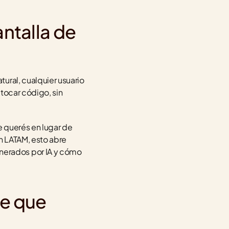
ntalla de 
ral, cualquier usuario 
tocar código, sin 
 querés en lugar de 
n LATAM, esto abre 
erados por IA y cómo 
e que 