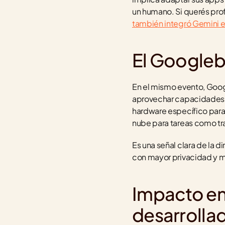
un humano. Si querés pro
también integró Gemini en 
El Googleb
En el mismo evento, Goog
aprovechar capacidades d
hardware específico para
nube para tareas como tr
Es una señal clara de la dir
con mayor privacidad y m
Impacto en 
desarrolla