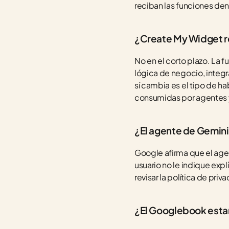
reciban las funciones den
¿Create My Widget r
No en el corto plazo. La 
lógica de negocio, integr
sí cambia es el tipo de h
consumidas por agentes y
¿El agente de Gemini
Google afirma que el agen
usuario no le indique ex
revisar la política de pri
¿El Googlebook estar