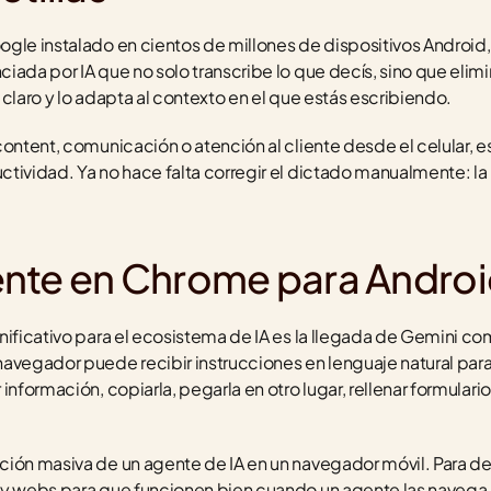
gle instalado en cientos de millones de dispositivos Android,
ada por IA que no solo transcribe lo que decís, sino que elimin
claro y lo adapta al contexto en el que estás escribiendo.
ontent, comunicación o atención al cliente desde el celular, es
tividad. Ya no hace falta corregir el dictado manualmente: la 
nte en Chrome para Andro
nificativo para el ecosistema de IA es la llegada de Gemini c
avegador puede recibir instrucciones en lenguaje natural para
información, copiarla, pegarla en otro lugar, rellenar formulari
ión masiva de un agente de IA en un navegador móvil. Para des
 y webs para que funcionen bien cuando un agente las navega, 