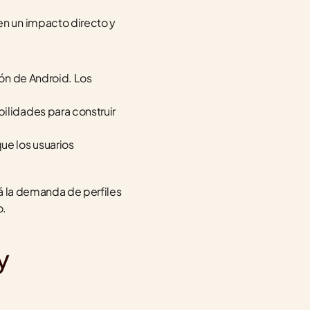
n un impacto directo y 
ión de Android. Los 
ilidades para construir 
e los usuarios 
rá la demanda de perfiles 
o.
 