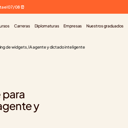
ta el 07/08 ⏰
ursos
Carreras
Diplomaturas
Empresas
Nuestros graduados
ng de widgets, IA agente y dictado inteligente
para 
agente y 