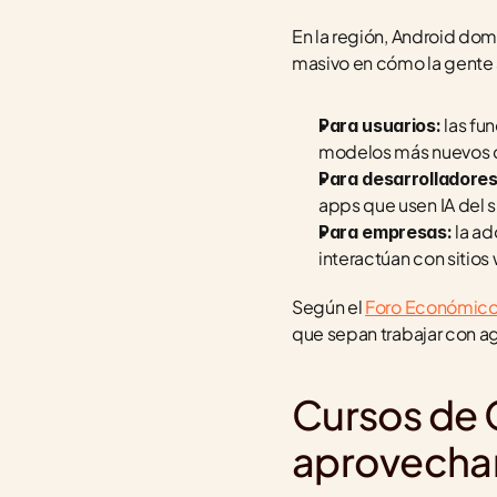
En la región, Android do
masivo en cómo la gente 
 las fu
Para usuarios:
modelos más nuevos c
Para desarrolladores
apps que usen IA del 
 la a
Para empresas:
interactúan con sitios 
Según el 
Foro Económico
que sepan trabajar con ag
Cursos de 
aprovechar