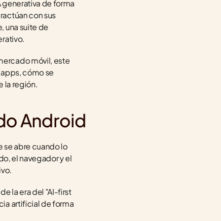
A generativa de forma 
ractúan con sus 
 una suite de 
rativo.
ercado móvil, este 
 apps, cómo se 
 la región.
odo Android
 se abre cuando lo 
o, el navegador y el 
ivo.
la era del "AI-first 
 artificial de forma 