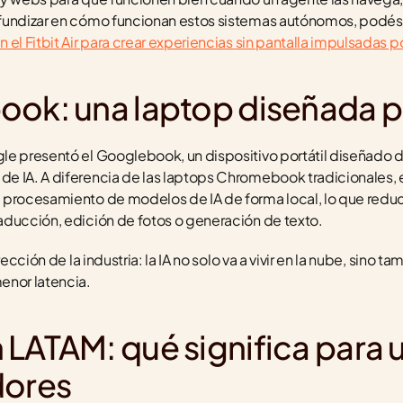
fundizar en cómo funcionan estos sistemas autónomos, podés r
el Fitbit Air para crear experiencias sin pantalla impulsadas po
ook: una laptop diseñada p
le presentó el Googlebook, un dispositivo portátil diseñado d
e IA. A diferencia de las laptops Chromebook tradicionales, 
 procesamiento de modelos de IA de forma local, lo que reduc
aducción, edición de fotos o generación de texto.
ección de la industria: la IA no solo va a vivir en la nube, sino ta
enor latencia.
LATAM: qué significa para u
dores