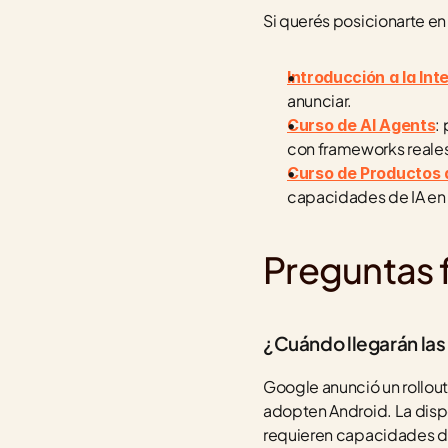
Si querés posicionarte e
Introducción a la Inte
anunciar.
:
Curso de AI Agents
con frameworks reales
Curso de Productos 
capacidades de IA en 
Preguntas 
¿Cuándo llegarán las
Google anunció un rollout
adopten Android. La disp
requieren capacidades de