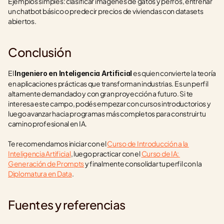
Ejemplos simples: clasificar imágenes de gatos y perros, entrenar 
un chatbot básico o predecir precios de viviendas con datasets 
abiertos.
Conclusión
El 
 es quien convierte la teoría 
Ingeniero en Inteligencia Artificial
en aplicaciones prácticas que transforman industrias. Es un perfil 
altamente demandado y con gran proyección a futuro. Si te 
interesa este campo, podés empezar con cursos introductorios y 
luego avanzar hacia programas más completos para construir tu 
camino profesional en IA.
Te recomendamos iniciar con el 
Curso de Introducción a la 
Inteligencia Artificial
, luego practicar con el 
Curso de IA: 
Generación de Prompts
 y finalmente consolidar tu perfil con la 
Diplomatura en Data
.
Fuentes y referencias