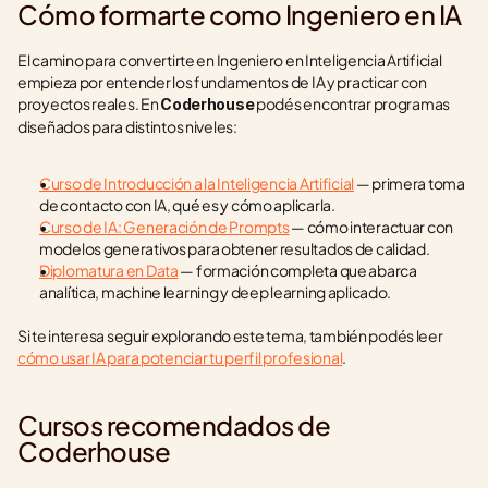
Cómo formarte como Ingeniero en IA
El camino para convertirte en Ingeniero en Inteligencia Artificial 
empieza por entender los fundamentos de IA y practicar con 
proyectos reales. En 
 podés encontrar programas 
Coderhouse
diseñados para distintos niveles:
Curso de Introducción a la Inteligencia Artificial
 — primera toma 
de contacto con IA, qué es y cómo aplicarla.
Curso de IA: Generación de Prompts
 — cómo interactuar con 
modelos generativos para obtener resultados de calidad.
Diplomatura en Data
 — formación completa que abarca 
analítica, machine learning y deep learning aplicado.
Si te interesa seguir explorando este tema, también podés leer 
cómo usar IA para potenciar tu perfil profesional
.
Cursos recomendados de 
Coderhouse