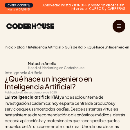
Aprovecha hasta 
70% OFF
 y hasta 
12 cuotas sin 
CYBER CODER 🚀
interés
 en CURSOS y CARRERAS
Hasta el 07/08 ⏰
Inicio
Blog
Inteligencia Artificial
Guía de Rol
¿Qué hace un Ingeniero en I
Natasha Anello
Head of Marketing en Coderhouse
Inteligencia Artificial
¿Qué hace un Ingeniero en 
Inteligencia Artificial?
Publicado el
2 de septiembre de 2025
La 
 ya no es solo un tema de 
inteligencia artificial (IA)
investigación académica: hoy es parte central de productos y 
servicios que usamos todos los días. Desde asistentes virtuales 
hasta sistemas de recomendación o diagnósticos médicos, detrás 
de cada aplicación hay profesionales que hacen posible que los 
modelos de IA funcionen en el mundo real. Uno de los roles más 