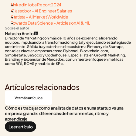
LinkedIn Jobs Report 2024
Glassdoor – AI Engineer Salaries
Statista – AI Market Worldwide
Towards Data Science – Articles on AI & ML
Sobre el autor
Natasha Anello
Director de Marketing con más de 10 años de experiencia liderando 
equipos, impulsando la transformación digital y ejecutando estrategias de 
crecimiento. Sólida trayectoria en el ecosistema Fintech y de Startups, 
con roles clave en empresas como Flybondi, Blockchain.com, 
Simplestate, SeSocio y Coderhouse. Especialista en Growth Marketing, 
Branding y Expansión de Mercados, con un fuerte enfoque en métricas 
como ROI, ROAS y análisis de KPIs.
Artículos relacionados
Ver más artículos
Cómo es trabajar como analista de datos en una startup vs una 
empresa grande: diferencias de herramientas, ritmo y 
aprendizaje
Leer artículo