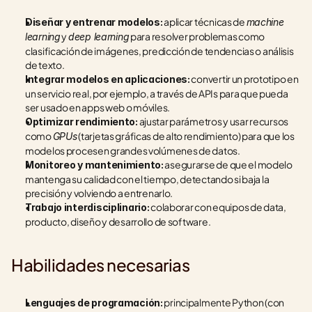
 aplicar técnicas de 
Diseñar y entrenar modelos:
machine 
 y 
 para resolver problemas como 
learning
deep learning
clasificación de imágenes, predicción de tendencias o análisis 
de texto.
 convertir un prototipo en 
Integrar modelos en aplicaciones:
un servicio real, por ejemplo, a través de APIs para que pueda 
ser usado en apps web o móviles.
 ajustar parámetros y usar recursos 
Optimizar rendimiento:
como 
 (tarjetas gráficas de alto rendimiento) para que los 
GPUs
modelos procesen grandes volúmenes de datos.
 asegurarse de que el modelo 
Monitoreo y mantenimiento:
mantenga su calidad con el tiempo, detectando si baja la 
precisión y volviendo a entrenarlo.
 colaborar con equipos de data, 
Trabajo interdisciplinario:
producto, diseño y desarrollo de software.
Habilidades necesarias
 principalmente Python (con 
Lenguajes de programación: