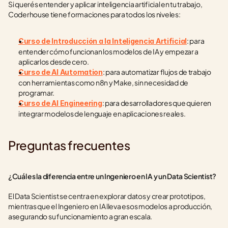
Si querés entender y aplicar inteligencia artificial en tu trabajo, 
Coderhouse tiene formaciones para todos los niveles:
: para 
Curso de Introducción a la Inteligencia Artificial
entender cómo funcionan los modelos de IA y empezar a 
aplicarlos desde cero.
: para automatizar flujos de trabajo 
Curso de AI Automation
con herramientas como n8n y Make, sin necesidad de 
programar.
: para desarrolladores que quieren 
Curso de AI Engineering
integrar modelos de lenguaje en aplicaciones reales.
Preguntas frecuentes
¿Cuál es la diferencia entre un Ingeniero en IA y un Data Scientist?
El Data Scientist se centra en explorar datos y crear prototipos, 
mientras que el Ingeniero en IA lleva esos modelos a producción, 
asegurando su funcionamiento a gran escala.