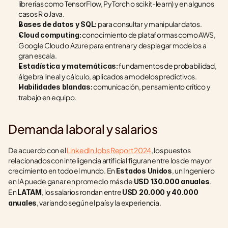
librerías como TensorFlow, PyTorch o scikit-learn) y en algunos 
casos R o Java.
 para consultar y manipular datos.
Bases de datos y SQL:
 conocimiento de plataformas como AWS, 
Cloud computing:
Google Cloud o Azure para entrenar y desplegar modelos a 
gran escala.
 fundamentos de probabilidad, 
Estadística y matemáticas:
álgebra lineal y cálculo, aplicados a modelos predictivos.
 comunicación, pensamiento crítico y 
Habilidades blandas:
trabajo en equipo.
Demanda laboral y salarios
De acuerdo con el 
LinkedIn Jobs Report 2024
, los puestos 
relacionados con inteligencia artificial figuran entre los de mayor 
crecimiento en todo el mundo. En 
, un Ingeniero 
Estados Unidos
en IA puede ganar en promedio más de 
. 
USD 130.000 anuales
En 
, los salarios rondan entre 
LATAM
USD 20.000 y 40.000 
, variando según el país y la experiencia.
anuales