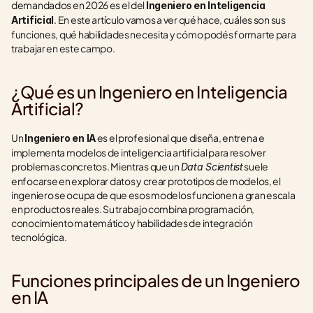
demandados en 2026 es el del 
Ingeniero en Inteligencia 
. En este artículo vamos a ver qué hace, cuáles son sus 
Artificial
funciones, qué habilidades necesita y cómo podés formarte para 
trabajar en este campo.
¿Qué es un Ingeniero en Inteligencia 
Artificial?
Un 
 es el profesional que diseña, entrena e 
Ingeniero en IA
implementa modelos de inteligencia artificial para resolver 
problemas concretos. Mientras que un 
 suele 
Data Scientist
enfocarse en explorar datos y crear prototipos de modelos, el 
ingeniero se ocupa de que esos modelos funcionen a gran escala 
en productos reales. Su trabajo combina programación, 
conocimiento matemático y habilidades de integración 
tecnológica.
Funciones principales de un Ingeniero 
en IA