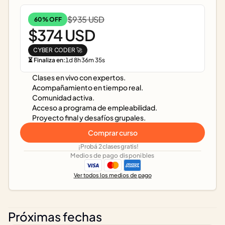
$935 USD
60% OFF
$374 USD
CYBER CODER 🚀
⏳ Finaliza en:
1
d
8
h
36
m
35
s
Clases en vivo con expertos.
Acompañamiento en tiempo real.
Comunidad activa.
Acceso a programa de empleabilidad.
Proyecto final y desafíos grupales.
Comprar curso
¡Probá 2 clases gratis!
Medios de pago disponibles
Ver todos los medios de pago
Próximas fechas