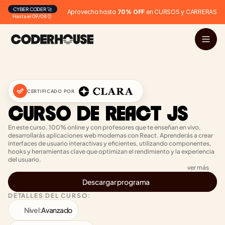
CYBER CODER 🚀
Aprovecha hasta 
70% OFF
 en CURSOS y CARRERAS
Hasta el 09/08 ⏰
CERTIFICADO POR
CURSO DE REACT JS
En este curso, 100% online y con profesores que te enseñan en vivo, 
desarrollarás aplicaciones web modernas con React. Aprenderás a crear 
interfaces de usuario interactivas y eficientes, utilizando componentes, 
hooks y herramientas clave que optimizan el rendimiento y la experiencia 
del usuario.
ver más
Descargar programa
DETALLES DEL CURSO:
Nivel:
Avanzado