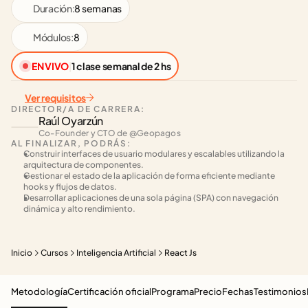
Duración:
8 semanas
Módulos:
8
EN VIVO
|
1 clase semanal de 2 hs
Ver requisitos
DIRECTOR/A DE CARRERA:
Raúl Oyarzún
Co-Founder y CTO de @Geopagos
AL FINALIZAR, PODRÁS:
Construir interfaces de usuario modulares y escalables utilizando la 
arquitectura de componentes.
Gestionar el estado de la aplicación de forma eficiente mediante 
hooks y flujos de datos.
Desarrollar aplicaciones de una sola página (SPA) con navegación 
dinámica y alto rendimiento.
Inicio
Cursos
Inteligencia Artificial
React Js
Metodología
Certificación oficial
Programa
Precio
Fechas
Testimonios