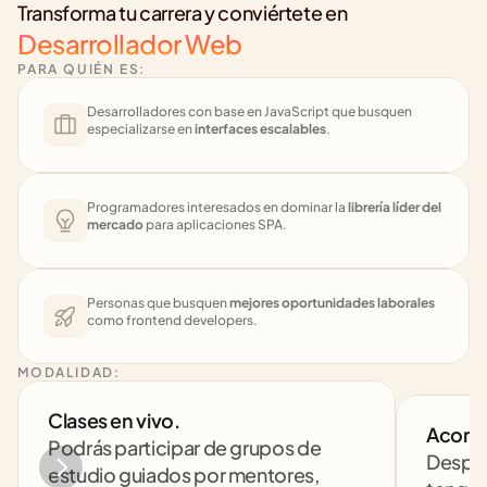
Transforma tu carrera y conviértete en
Desarrollador Web
PARA QUIÉN ES:
Desarrolladores con base en JavaScript que busquen 
especializarse en 
interfaces escalables
.
Programadores interesados en dominar la 
librería líder del 
mercado
 para aplicaciones SPA.
Personas que busquen 
mejores oportunidades laborales
como frontend developers.
MODALIDAD:
Clases en vivo. 
Acomp
Podrás participar de grupos de 
Despej
estudio guiados por mentores, 