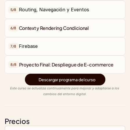
Routing, Navegación y Eventos
5/
8
Context y Rendering Condicional
6/
8
Firebase
7/
8
Proyecto Final: Despliegue de E-commerce
8/
8
Descargar programa del curso
Este curso se actualiza continuamente para mejorar y adaptarse a los 
cambios del entorno digital.
Precios