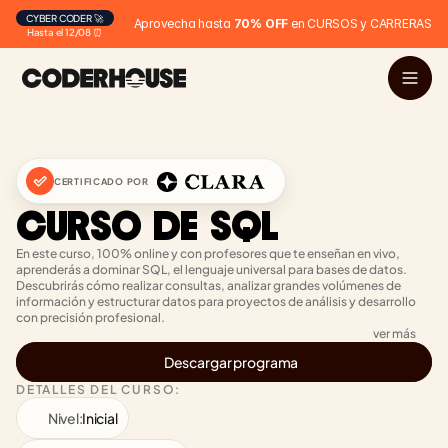
CYBER CODER 🚀
Aprovecha hasta 
70% OFF
 en CURSOS y CARRERAS
Hasta el 12/08 ⏰
CERTIFICADO POR
CURSO DE SQL
En este curso, 100% online y con profesores que te enseñan en vivo, 
aprenderás a dominar SQL, el lenguaje universal para bases de datos. 
Descubrirás cómo realizar consultas, analizar grandes volúmenes de 
información y estructurar datos para proyectos de análisis y desarrollo 
con precisión profesional.
ver más
Descargar programa
DETALLES DEL CURSO:
Nivel:
Inicial