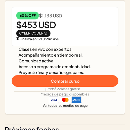
$1.133 USD
60% OFF
$453 USD
CYBER CODER 🚀
⏳ Finaliza en:
3
d
0
h
9
m
45
s
Clases en vivo con expertos.
Acompañamiento en tiempo real.
Comunidad activa.
Acceso a programa de empleabilidad.
Proyecto final y desafíos grupales.
Comprar curso
¡Probá 2 clases gratis!
Medios de pago disponibles
Ver todos los medios de pago
Próximas fechas