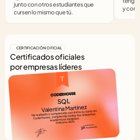
tengas
junto con otros estudiantes que 
y comp
cursen lo mismo que tú.
CERTIFICACIÓN OFICIAL
Certificados oficiales
por empresas líderes
Top 
1
SQL
Valentina Martinez
Ha realizado y completado con éxito su curso en 
Coderhouse, cumpliendo todos los requisitos 
académicos exigidos.
01 de junio, 2026
Certificado por