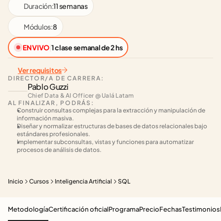
Duración:
11 semanas
Módulos:
8
EN VIVO
|
1 clase semanal de 2 hs
Ver requisitos
DIRECTOR/A DE CARRERA:
Pablo Guzzi
Chief Data & AI Officer @ Ualá Latam
AL FINALIZAR, PODRÁS:
Construir consultas complejas para la extracción y manipulación de 
información masiva.
Diseñar y normalizar estructuras de bases de datos relacionales bajo 
estándares profesionales.
Implementar subconsultas, vistas y funciones para automatizar 
procesos de análisis de datos.
Inicio
Cursos
Inteligencia Artificial
SQL
Metodología
Certificación oficial
Programa
Precio
Fechas
Testimonios