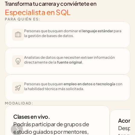
Transforma tu carrera y conviértete en
Especialista en SQL
PARA QUIÉN ES:
Personas que busquen dominar el 
lenguaje estándar
 para 
la gestión de bases de datos.
Analistas de datos que necesiten extraer información 
directamente de la 
fuente original
.
Personas que busquen 
empleo en datos o tecnología
 con 
la habilidad técnica más solicitada.
MODALIDAD:
Clases en vivo. 
Acomp
Podrás participar de grupos de 
Despej
estudio guiados por mentores, 