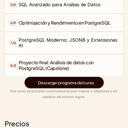
SQL Avanzado para Análisis de Datos
5/
8
Optimización y Rendimiento en PostgreSQL
6/
8
PostgreSQL Moderno: JSONB y Extensiones 
7/
8
Proyecto final: Análisis de datos con 
8/
8
PostgreSQL (Capstone)
Descargar programa del curso
Este curso se actualiza continuamente para mejorar y adaptarse a los 
cambios del entorno digital.
Precios