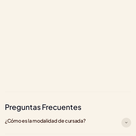
LinkedIn
Li
+500.000 graduados 
Preguntas Frecuentes
¿Cómo es la modalidad de cursada?