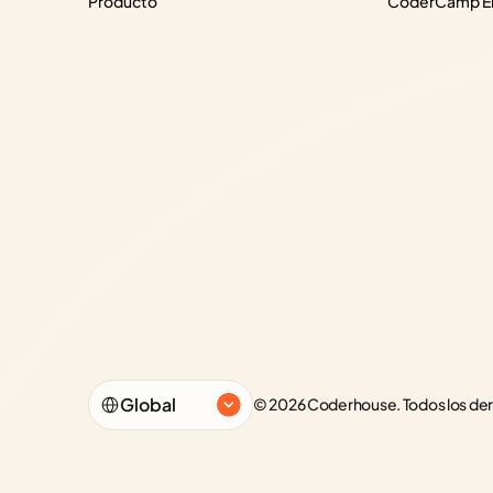
Producto
CoderCamp Em
Select Language
Global
© 2026 Coderhouse. Todos los de