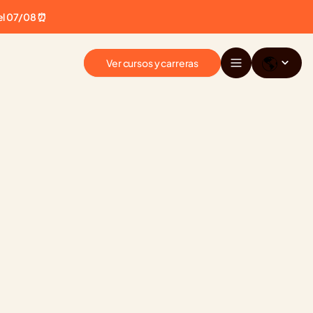
el 07/08 ⏰
🌎
Ver cursos y carreras