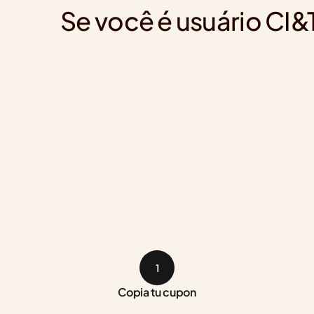
Se você é usuário CI
1
Copia tu cupon