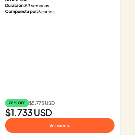
Duración:
53 semanas
Compuesta por:
6 cursos
$5.775 USD
70% OFF
$1.733 USD
Ver carrera