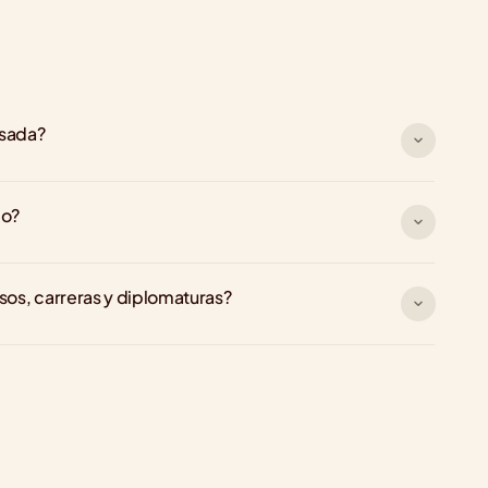
rsada?
go?
rsos, carreras y diplomaturas?