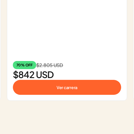
$2.805 USD
70% OFF
$842 USD
Ver carrera