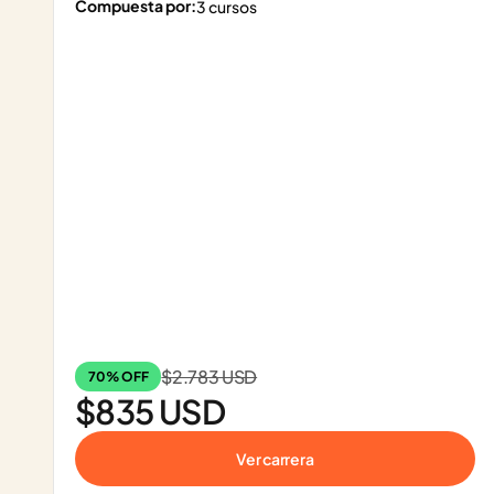
Compuesta por:
3 cursos
$2.783 USD
70% OFF
$835 USD
Ver carrera