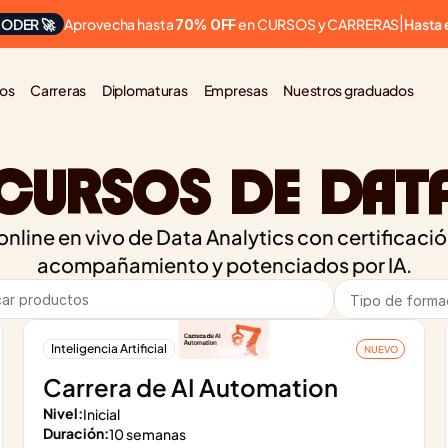
Aprovecha hasta 
 en CURSOS y CARRERAS
ODER 🚀
|
Hasta 
70% OFF
os
Carreras
Diplomaturas
Empresas
Nuestros graduados
CURSOS DE DAT
nline en vivo de Data Analytics con certificación 
acompañamiento y potenciados por IA.
Inteligencia Artificial
NUEVO
Carrera de AI Automation
Nivel:
Inicial
Duración:
10 semanas