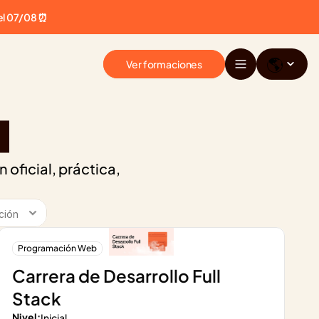
el 07/08 ⏰
🌎
Ver formaciones
A
oficial, práctica, 
Programación Web
Carrera de Desarrollo Full 
Stack
Nivel:
Inicial