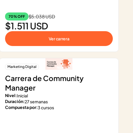
$5.038 USD
70% OFF
$1.511 USD
Ver carrera
Marketing Digital
Carrera de Community 
Manager
Nivel:
Inicial
Duración:
27 semanas
Compuesta por:
3 cursos