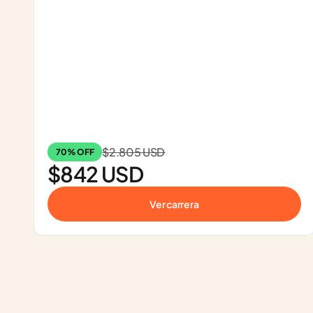
$2.805 USD
70% OFF
$842 USD
Ver carrera