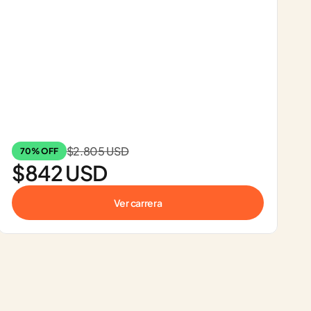
$2.805 USD
70% OFF
$842 USD
Ver carrera