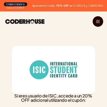
CYBER CODER 🚀
Aprovecha hasta 
70% OFF
 en CURSOS y CARRERAS
Hasta el 07/08 ⏰
Si eres usuario de ISIC, accede a un 20% 
OFF adicional utilizando el cupón: