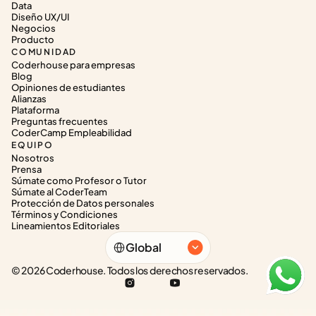
Data
Diseño UX/UI
Negocios
Producto
COMUNIDAD
Coderhouse para empresas
Blog
Opiniones de estudiantes
Alianzas
Plataforma
Preguntas frecuentes
CoderCamp Empleabilidad
EQUIPO
Nosotros
Prensa
Súmate como Profesor o Tutor
Súmate al CoderTeam
Protección de Datos personales
Términos y Condiciones
Lineamientos Editoriales
Select Language
Global
© 2026 Coderhouse. Todos los derechos reservados.