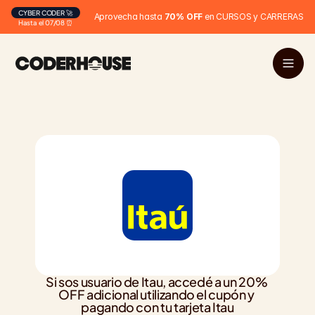
CYBER CODER 🚀
Aprovecha hasta 
70% OFF
 en CURSOS y CARRERAS
Hasta el 07/08 ⏰
Si sos usuario de Itau, accedé a un 20% 
OFF adicional utilizando el cupón y 
pagando con tu tarjeta Itau