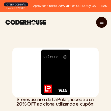
CYBER CODER 🚀
Aprovecha hasta 
70% OFF
 en CURSOS y CARRERAS
Hasta el 07/08 ⏰
Si eres usuario de La Polar, accede a un 
20% OFF adicional utilizando el cupón: