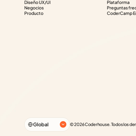
Diseño UX/UI
Plataforma
Negocios
Preguntas fre
Producto
CoderCamp Em
Select Language
Global
© 2026 Coderhouse. Todos los de