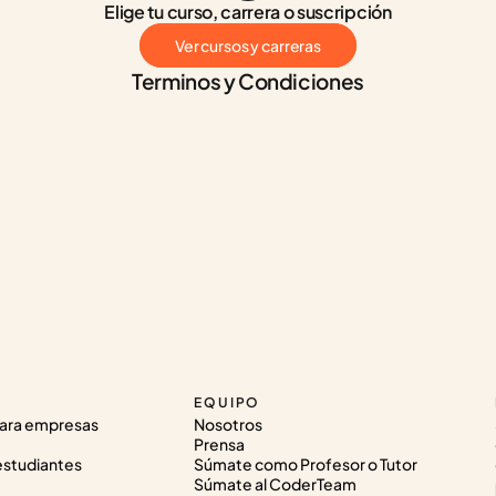
Elige tu curso, carrera o suscripción
Ver cursos y carreras
Terminos y Condiciones
EQUIPO
ara empresas
Nosotros
Prensa
estudiantes
Súmate como Profesor o Tutor
Súmate al CoderTeam