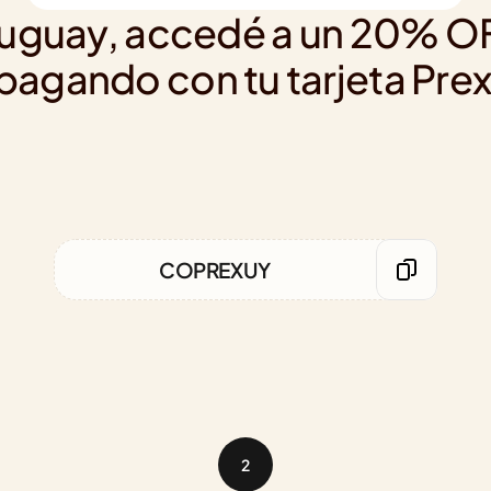
ruguay, accedé a un 20% OFF
pagando con tu tarjeta Pre
COPREXUY
2