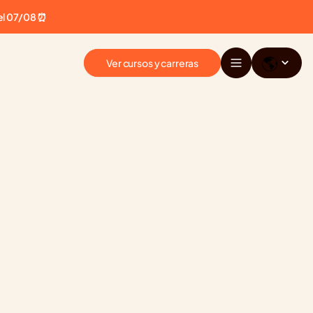
el 07/08 ⏰
🌎
Ver cursos y carreras