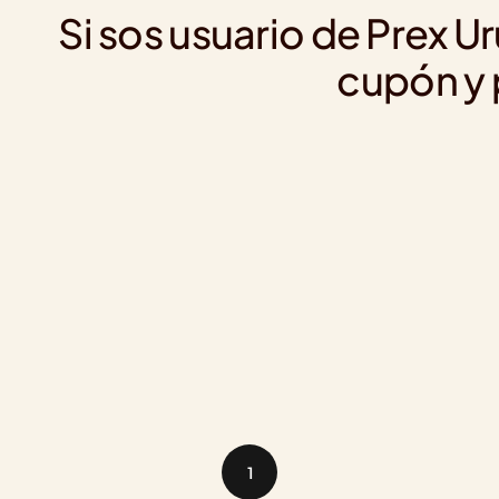
Si sos usuario de Prex U
cupón y 
1