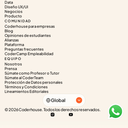
Data
Diseño UX/UI
Negocios
Producto
COMUNIDAD
Coderhouse para empresas
Blog
Opiniones de estudiantes
Alianzas
Plataforma
Preguntas frecuentes
CoderCamp Empleabilidad
EQUIPO
Nosotros
Prensa
Súmate como Profesor o Tutor
Súmate al CoderTeam
Protección de Datos personales
Términos y Condiciones
Lineamientos Editoriales
Select Language
Global
© 2026 Coderhouse. Todos los derechos reservados.