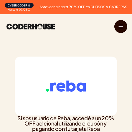
CYBER CODER 🚀
Aprovecha hasta 
70% OFF
 en CURSOS y CARRERAS
Hasta el 07/08 ⏰
Si sos usuario de Reba, accedé a un 20% 
OFF adicional utilizando el cupón y 
pagando con tu tarjeta Reba