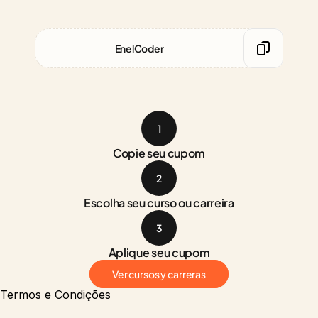
EnelCoder
1
Copie seu cupom
2
Escolha seu curso ou carreira
3
Aplique seu cupom
Ver cursos y carreras
Termos e Condições