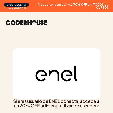
Mês do consumidor! Até 
70% OFF
 em TODOS os 
CYBER CODER 🚀
CURSOS
Hasta el 07/08 ⏰
Si eres usuario de ENEL conecta, accede a 
un 20% OFF adicional utilizando el cupón: