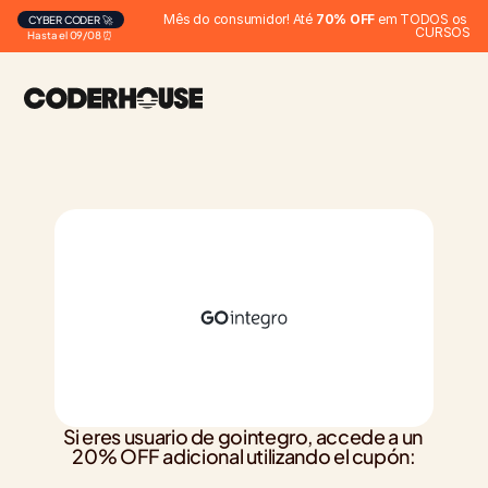
Mês do consumidor! Até 
70% OFF
 em TODOS os 
CYBER CODER 🚀
CURSOS
Hasta el 09/08 ⏰
Si eres usuario de gointegro, accede a un 
20% OFF adicional utilizando el cupón: