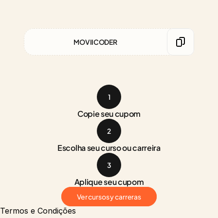
MOVIICODER
1
Copie seu cupom
2
Escolha seu curso ou carreira
3
Aplique seu cupom
Ver cursos y carreras
Termos e Condições