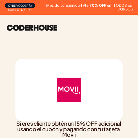
Mês do consumidor! Até 
70% OFF
 em TODOS os 
CYBER CODER 🚀
CURSOS
Hasta el 07/08 ⏰
Si eres cliente obtén un 15% OFF adicional 
usando el cupón y pagando con tu tarjeta 
Movii