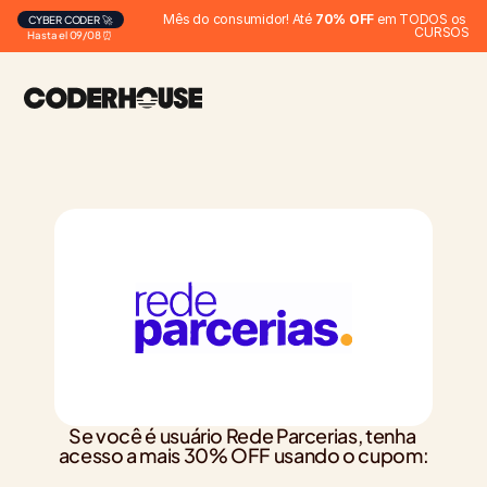
Mês do consumidor! Até 
70% OFF
 em TODOS os 
CYBER CODER 🚀
CURSOS
Hasta el 09/08 ⏰
Se você é usuário Rede Parcerias, tenha 
acesso a mais 30% OFF usando o cupom: