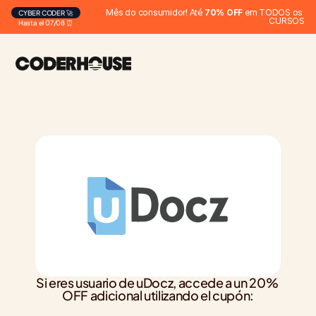
Mês do consumidor! Até 
70% OFF
 em TODOS os 
CYBER CODER 🚀
CURSOS
Hasta el 07/08 ⏰
Si eres usuario de uDocz, accede a un 20% 
OFF adicional utilizando el cupón: