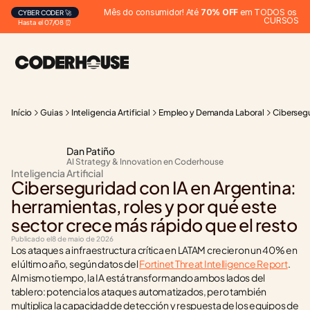
Mês do consumidor! Até 
70% OFF
 em TODOS os 
CYBER CODER 🚀
CURSOS
Hasta el 07/08 ⏰
Início
Guias
Inteligencia Artificial
Empleo y Demanda Laboral
Cibersegu
Dan Patiño
AI Strategy & Innovation en Coderhouse
Inteligencia Artificial
Ciberseguridad con IA en Argentina: 
herramientas, roles y por qué este 
sector crece más rápido que el resto
Publicado el
8 de maio de 2026
Los ataques a infraestructura crítica en LATAM crecieron un 40% en 
el último año, según datos del 
Fortinet Threat Intelligence Report
. 
Al mismo tiempo, la IA está transformando ambos lados del 
tablero: potencia los ataques automatizados, pero también 
multiplica la capacidad de detección y respuesta de los equipos de 