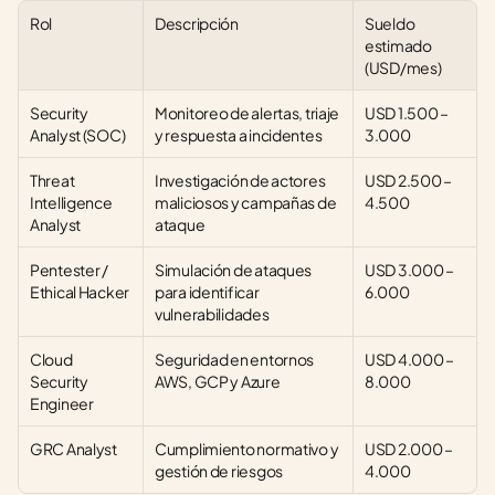
Rol
Descripción
Sueldo 
estimado 
(USD/mes)
Security 
Monitoreo de alertas, triaje 
USD 1.500 – 
Analyst (SOC)
y respuesta a incidentes
3.000
Threat 
Investigación de actores 
USD 2.500 – 
Intelligence 
maliciosos y campañas de 
4.500
Analyst
ataque
Pentester / 
Simulación de ataques 
USD 3.000 – 
Ethical Hacker
para identificar 
6.000
vulnerabilidades
Cloud 
Seguridad en entornos 
USD 4.000 – 
Security 
AWS, GCP y Azure
8.000
Engineer
GRC Analyst
Cumplimiento normativo y 
USD 2.000 – 
gestión de riesgos
4.000