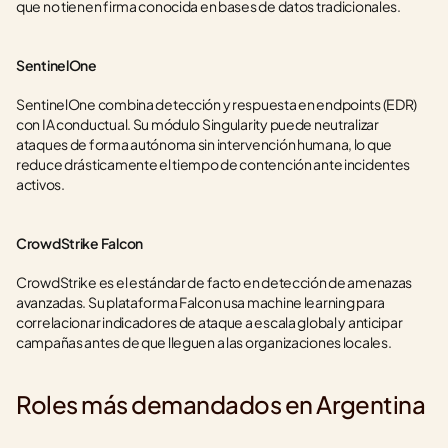
que no tienen firma conocida en bases de datos tradicionales.
SentinelOne
SentinelOne combina detección y respuesta en endpoints (EDR) 
con IA conductual. Su módulo Singularity puede neutralizar 
ataques de forma autónoma sin intervención humana, lo que 
reduce drásticamente el tiempo de contención ante incidentes 
activos.
CrowdStrike Falcon
CrowdStrike es el estándar de facto en detección de amenazas 
avanzadas. Su plataforma Falcon usa machine learning para 
correlacionar indicadores de ataque a escala global y anticipar 
campañas antes de que lleguen a las organizaciones locales.
Roles más demandados en Argentina