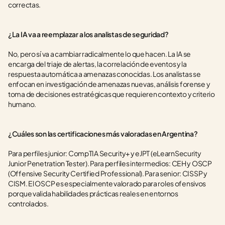
correctas.
¿La IA va a reemplazar a los analistas de seguridad?
No, pero sí va a cambiar radicalmente lo que hacen. La IA se 
encarga del triaje de alertas, la correlación de eventos y la 
respuesta automática a amenazas conocidas. Los analistas se 
enfocan en investigación de amenazas nuevas, análisis forense y 
toma de decisiones estratégicas que requieren contexto y criterio 
humano.
¿Cuáles son las certificaciones más valoradas en Argentina?
Para perfiles junior: CompTIA Security+ y eJPT (eLearnSecurity 
Junior Penetration Tester). Para perfiles intermedios: CEH y OSCP 
(Offensive Security Certified Professional). Para senior: CISSP y 
CISM. El OSCP es especialmente valorado para roles ofensivos 
porque valida habilidades prácticas reales en entornos 
controlados.