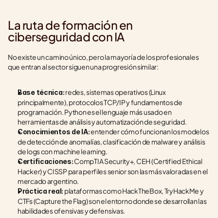
La ruta de formación en 
ciberseguridad con IA
No existe un camino único, pero la mayoría de los profesionales 
que entran al sector siguen una progresión similar:
 redes, sistemas operativos (Linux 
Base técnica:
principalmente), protocolos TCP/IP y fundamentos de 
programación. Python es el lenguaje más usado en 
herramientas de análisis y automatización de seguridad.
 entender cómo funcionan los modelos 
Conocimientos de IA:
de detección de anomalías, clasificación de malware y análisis 
de logs con machine learning.
 CompTIA Security+, CEH (Certified Ethical 
Certificaciones:
Hacker) y CISSP para perfiles senior son las más valoradas en el 
mercado argentino.
 plataformas como HackTheBox, TryHackMe y 
Práctica real:
CTFs (Capture the Flag) son el entorno donde se desarrollan las 
habilidades ofensivas y defensivas.