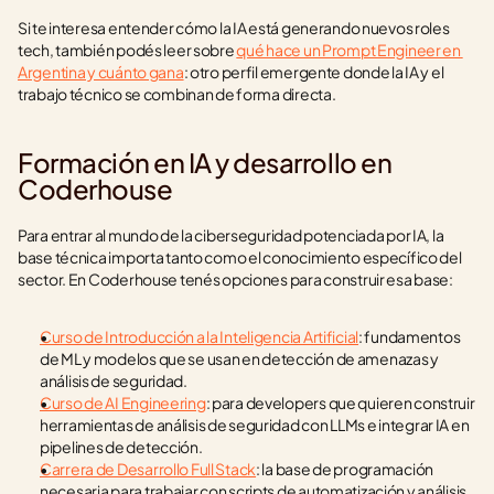
Si te interesa entender cómo la IA está generando nuevos roles 
tech, también podés leer sobre 
qué hace un Prompt Engineer en 
Argentina y cuánto gana
: otro perfil emergente donde la IA y el 
trabajo técnico se combinan de forma directa.
Formación en IA y desarrollo en 
Coderhouse
Para entrar al mundo de la ciberseguridad potenciada por IA, la 
base técnica importa tanto como el conocimiento específico del 
sector. En Coderhouse tenés opciones para construir esa base:
Curso de Introducción a la Inteligencia Artificial
: fundamentos 
de ML y modelos que se usan en detección de amenazas y 
análisis de seguridad.
Curso de AI Engineering
: para developers que quieren construir 
herramientas de análisis de seguridad con LLMs e integrar IA en 
pipelines de detección.
Carrera de Desarrollo Full Stack
: la base de programación 
necesaria para trabajar con scripts de automatización y análisis 