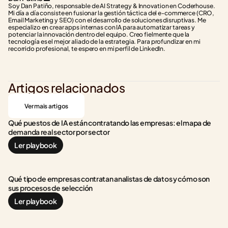
Soy Dan Patiño, responsable de AI Strategy & Innovation en Coderhouse. 
Mi día a día consiste en fusionar la gestión táctica del e-commerce (CRO, 
Email Marketing y SEO) con el desarrollo de soluciones disruptivas. Me 
especializo en crear apps internas con IA para automatizar tareas y 
potenciar la innovación dentro del equipo. Creo fielmente que la 
tecnología es el mejor aliado de la estrategia. Para profundizar en mi 
recorrido profesional, te espero en mi perfil de LinkedIn.
Artigos relacionados
Ver mais artigos
Qué puestos de IA están contratando las empresas: el mapa de 
demanda real sector por sector
Ler playbook
Qué tipo de empresas contratan analistas de datos y cómo son 
sus procesos de selección
Ler playbook