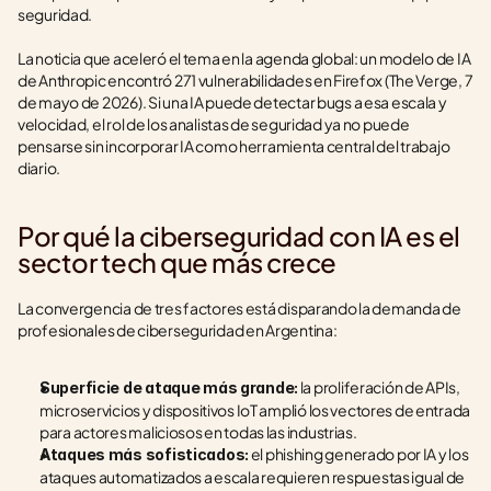
seguridad.
La noticia que aceleró el tema en la agenda global: un modelo de IA 
de Anthropic encontró 271 vulnerabilidades en Firefox (The Verge, 7 
de mayo de 2026). Si una IA puede detectar bugs a esa escala y 
velocidad, el rol de los analistas de seguridad ya no puede 
pensarse sin incorporar IA como herramienta central del trabajo 
diario.
Por qué la ciberseguridad con IA es el 
sector tech que más crece
La convergencia de tres factores está disparando la demanda de 
profesionales de ciberseguridad en Argentina:
 la proliferación de APIs, 
Superficie de ataque más grande:
microservicios y dispositivos IoT amplió los vectores de entrada 
para actores maliciosos en todas las industrias.
 el phishing generado por IA y los 
Ataques más sofisticados:
ataques automatizados a escala requieren respuestas igual de 