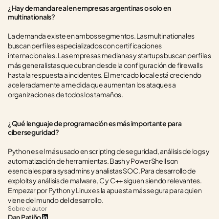
¿Hay demanda real en empresas argentinas o solo en 
multinationals?
La demanda existe en ambos segmentos. Las multinationales 
buscan perfiles especializados con certificaciones 
internacionales. Las empresas medianas y startups buscan perfiles 
más generalistas que cubran desde la configuración de firewalls 
hasta la respuesta a incidentes. El mercado local está creciendo 
aceleradamente a medida que aumentan los ataques a 
organizaciones de todos los tamaños.
¿Qué lenguaje de programación es más importante para 
ciberseguridad?
Python es el más usado en scripting de seguridad, análisis de logs y 
automatización de herramientas. Bash y PowerShell son 
esenciales para sysadmins y analistas SOC. Para desarrollo de 
exploits y análisis de malware, C y C++ siguen siendo relevantes. 
Empezar por Python y Linux es la apuesta más segura para quien 
viene del mundo del desarrollo.
Sobre el autor
Dan Patiño