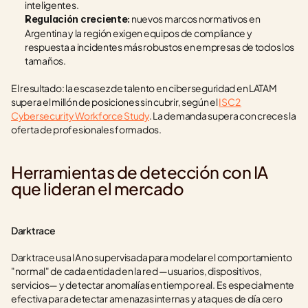
inteligentes.
 nuevos marcos normativos en 
Regulación creciente:
Argentina y la región exigen equipos de compliance y 
respuesta a incidentes más robustos en empresas de todos los 
tamaños.
El resultado: la escasez de talento en ciberseguridad en LATAM 
supera el millón de posiciones sin cubrir, según el 
ISC2 
Cybersecurity Workforce Study
. La demanda supera con creces la 
oferta de profesionales formados.
Herramientas de detección con IA 
que lideran el mercado
Darktrace
Darktrace usa IA no supervisada para modelar el comportamiento 
"normal" de cada entidad en la red —usuarios, dispositivos, 
servicios— y detectar anomalías en tiempo real. Es especialmente 
efectiva para detectar amenazas internas y ataques de día cero 