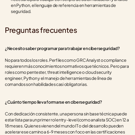
en Python, el lenguaje de referencia en herramientas de 
seguridad.
Preguntas frecuentes
¿Necesito saber programar para trabajar en ciberseguridad?
No para todos los roles. Perfiles como GRC Analyst o compliance 
requieren más conocimientos normativos que técnicos. Pero para 
roles como pentester, threat intelligence o cloud security 
engineer, Python y el manejo de herramientas de línea de 
comandos son habilidades casi obligatorias.
¿Cuánto tiempo lleva formarse en ciberseguridad?
Con dedicación consistente, una persona sin base técnica puede 
estar lista para un primer rol entry-level (como analista SOC) en 12 a 
18 meses. Quienes vienen del mundo IT o del desarrollo pueden 
acelerar ese camino a 6-9 meses con foco en las certificaciones 