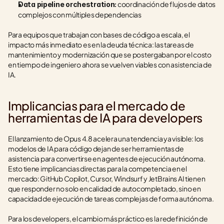
 coordinación de flujos de datos 
Data pipeline orchestration:
complejos con múltiples dependencias
Para equipos que trabajan con bases de código a escala, el 
impacto más inmediato es en la deuda técnica: las tareas de 
mantenimiento y modernización que se postergaban por el costo 
en tiempo de ingeniero ahora se vuelven viables con asistencia de 
IA.
Implicancias para el mercado de 
herramientas de IA para developers
El lanzamiento de Opus 4.8 acelera una tendencia ya visible: los 
modelos de IA para código dejan de ser herramientas de 
asistencia para convertirse en agentes de ejecución autónoma. 
Esto tiene implicancias directas para la competencia en el 
mercado: GitHub Copilot, Cursor, Windsurf y JetBrains AI tienen 
que responder no solo en calidad de autocompletado, sino en 
capacidad de ejecución de tareas complejas de forma autónoma.
Para los developers, el cambio más práctico es la redefinición de 