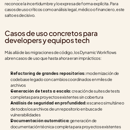
reconoce la incertidumbre y lo expresa de forma explícita. Para 
casos de uso críticos como análisis legal, médico o financiero, este 
salto es decisivo.
Casos de uso concretos para 
developers y equipos tech
Más allá de las migraciones de código, los Dynamic Workflows 
abren casos de uso que hasta ahora eran imprácticos:
 modernización de 
Refactoring de grandes repositorios:
codebase legado con cambios coordinados en miles de 
archivos
 creación de suites de tests 
Generación de tests a escala:
completas para proyectos existentes sin cobertura
 escaneo simultáneo 
Análisis de seguridad en profundidad:
de todos los archivos de un repositorio en busca de 
vulnerabilidades
 generación de 
Documentación automática:
documentación técnica completa para proyectos existentes