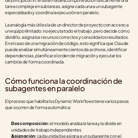
de principio a fin, el sistema descompone automáticamente una 
tarea compleja en subtareas, asigna cada una a un subagente 
especializado y coordina la ejecución en paralelo.
La analogía más útil es la de un director de proyecto con acceso a 
un equipo ilimitado: no ejecuta todo el trabajo, pero decide cómo 
dividirlo, asigna los recursos correctos y consolida los resultados. 
En el caso de una migración de código, esto significa que Claude 
puede analizar simultáneamente cientos de archivos, identificar 
dependencias, planificar el orden de migración y ejecutar los 
cambios de forma coordinada.
Cómo funciona la coordinación de 
subagentes en paralelo
El proceso que habilita los Dynamic Workflows tiene varios pasos 
que ocurren de forma automática:
 el modelo analiza la tarea y la divide en 
Descomposición:
unidades de trabajo independientes
 cada unidad se asigna a un subagente con el 
Asignación: