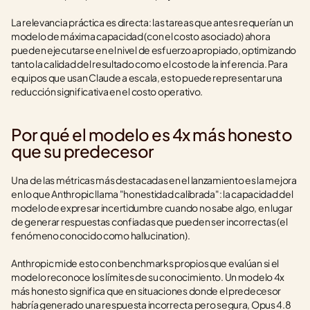
La relevancia práctica es directa: las tareas que antes requerían un 
modelo de máxima capacidad (con el costo asociado) ahora 
pueden ejecutarse en el nivel de esfuerzo apropiado, optimizando 
tanto la calidad del resultado como el costo de la inferencia. Para 
equipos que usan Claude a escala, esto puede representar una 
reducción significativa en el costo operativo.
Por qué el modelo es 4x más honesto 
que su predecesor
Una de las métricas más destacadas en el lanzamiento es la mejora 
en lo que Anthropic llama "honestidad calibrada": la capacidad del 
modelo de expresar incertidumbre cuando no sabe algo, en lugar 
de generar respuestas confiadas que pueden ser incorrectas (el 
fenómeno conocido como hallucination).
Anthropic mide esto con benchmarks propios que evalúan si el 
modelo reconoce los límites de su conocimiento. Un modelo 4x 
más honesto significa que en situaciones donde el predecesor 
habría generado una respuesta incorrecta pero segura, Opus 4.8 