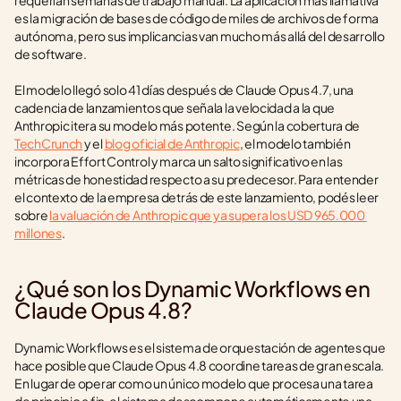
requerían semanas de trabajo manual. La aplicación más llamativa 
es la migración de bases de código de miles de archivos de forma 
autónoma, pero sus implicancias van mucho más allá del desarrollo 
de software.
El modelo llegó solo 41 días después de Claude Opus 4.7, una 
cadencia de lanzamientos que señala la velocidad a la que 
Anthropic itera su modelo más potente. Según la cobertura de 
TechCrunch
 y el 
blog oficial de Anthropic
, el modelo también 
incorpora Effort Control y marca un salto significativo en las 
métricas de honestidad respecto a su predecesor. Para entender 
el contexto de la empresa detrás de este lanzamiento, podés leer 
sobre 
la valuación de Anthropic que ya supera los USD 965.000 
millones
.
¿Qué son los Dynamic Workflows en 
Claude Opus 4.8?
Dynamic Workflows es el sistema de orquestación de agentes que 
hace posible que Claude Opus 4.8 coordine tareas de gran escala. 
En lugar de operar como un único modelo que procesa una tarea 