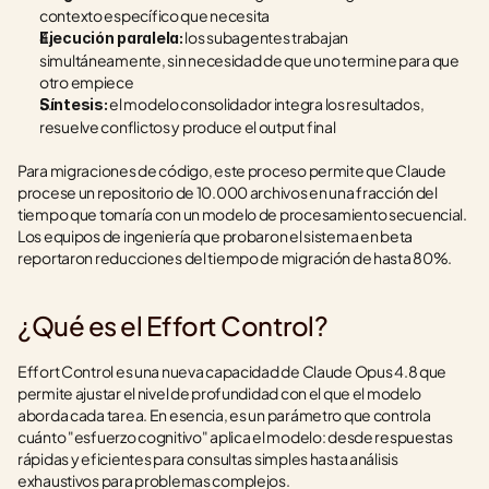
contexto específico que necesita
 los subagentes trabajan 
Ejecución paralela:
simultáneamente, sin necesidad de que uno termine para que 
otro empiece
 el modelo consolidador integra los resultados, 
Síntesis:
resuelve conflictos y produce el output final
Para migraciones de código, este proceso permite que Claude 
procese un repositorio de 10.000 archivos en una fracción del 
tiempo que tomaría con un modelo de procesamiento secuencial. 
Los equipos de ingeniería que probaron el sistema en beta 
reportaron reducciones del tiempo de migración de hasta 80%.
¿Qué es el Effort Control?
Effort Control es una nueva capacidad de Claude Opus 4.8 que 
permite ajustar el nivel de profundidad con el que el modelo 
aborda cada tarea. En esencia, es un parámetro que controla 
cuánto "esfuerzo cognitivo" aplica el modelo: desde respuestas 
rápidas y eficientes para consultas simples hasta análisis 
exhaustivos para problemas complejos.