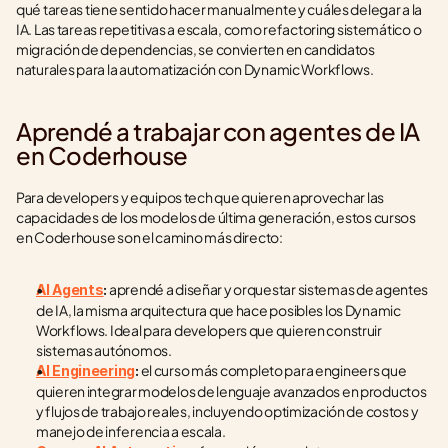
qué tareas tiene sentido hacer manualmente y cuáles delegar a la 
IA. Las tareas repetitivas a escala, como refactoring sistemático o 
migración de dependencias, se convierten en candidatos 
naturales para la automatización con Dynamic Workflows.
Aprendé a trabajar con agentes de IA 
en Coderhouse
Para developers y equipos tech que quieren aprovechar las 
capacidades de los modelos de última generación, estos cursos 
en Coderhouse son el camino más directo:
 aprendé a diseñar y orquestar sistemas de agentes 
AI Agents
:
de IA, la misma arquitectura que hace posibles los Dynamic 
Workflows. Ideal para developers que quieren construir 
sistemas autónomos.
 el curso más completo para engineers que 
AI Engineering
:
quieren integrar modelos de lenguaje avanzados en productos 
y flujos de trabajo reales, incluyendo optimización de costos y 
manejo de inferencia a escala.