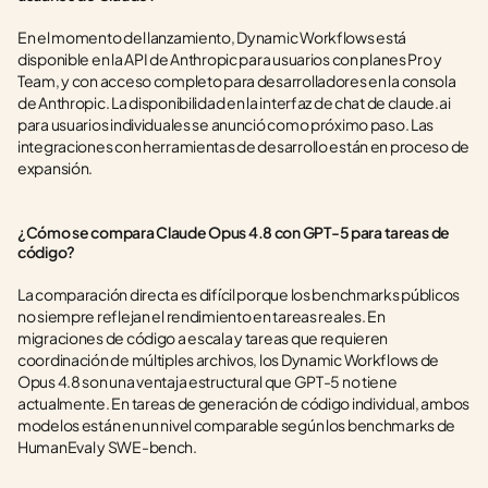
En el momento del lanzamiento, Dynamic Workflows está 
disponible en la API de Anthropic para usuarios con planes Pro y 
Team, y con acceso completo para desarrolladores en la consola 
de Anthropic. La disponibilidad en la interfaz de chat de claude.ai 
para usuarios individuales se anunció como próximo paso. Las 
integraciones con herramientas de desarrollo están en proceso de 
expansión.
¿Cómo se compara Claude Opus 4.8 con GPT-5 para tareas de 
código?
La comparación directa es difícil porque los benchmarks públicos 
no siempre reflejan el rendimiento en tareas reales. En 
migraciones de código a escala y tareas que requieren 
coordinación de múltiples archivos, los Dynamic Workflows de 
Opus 4.8 son una ventaja estructural que GPT-5 no tiene 
actualmente. En tareas de generación de código individual, ambos 
modelos están en un nivel comparable según los benchmarks de 
HumanEval y SWE-bench.