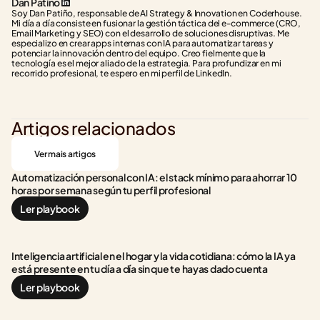
Dan Patiño
Soy Dan Patiño, responsable de AI Strategy & Innovation en Coderhouse. 
Mi día a día consiste en fusionar la gestión táctica del e-commerce (CRO, 
Email Marketing y SEO) con el desarrollo de soluciones disruptivas. Me 
especializo en crear apps internas con IA para automatizar tareas y 
potenciar la innovación dentro del equipo. Creo fielmente que la 
tecnología es el mejor aliado de la estrategia. Para profundizar en mi 
recorrido profesional, te espero en mi perfil de LinkedIn.
Artigos relacionados
Ver mais artigos
Automatización personal con IA: el stack mínimo para ahorrar 10 
horas por semana según tu perfil profesional
Ler playbook
Inteligencia artificial en el hogar y la vida cotidiana: cómo la IA ya 
está presente en tu día a día sin que te hayas dado cuenta
Ler playbook