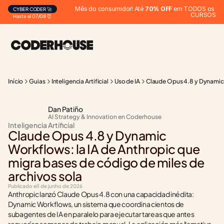
Mês do consumidor! Até 
70% OFF
 em TODOS os 
CYBER CODER 🚀
CURSOS
Hasta el 07/08 ⏰
Início
Guias
Inteligencia Artificial
Uso de IA
Claude Opus 4.8 y Dynamic W
Dan Patiño
AI Strategy & Innovation en Coderhouse
Inteligencia Artificial
Claude Opus 4.8 y Dynamic 
Workflows: la IA de Anthropic que 
migra bases de código de miles de 
archivos sola
Publicado el
1 de junho de 2026
Anthropic lanzó Claude Opus 4.8 con una capacidad inédita: 
Dynamic Workflows, un sistema que coordina cientos de 
subagentes de IA en paralelo para ejecutar tareas que antes 