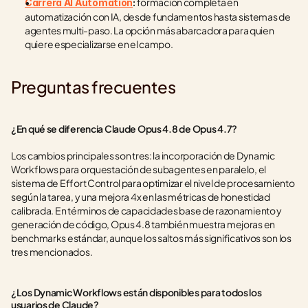
 formación completa en 
Carrera AI Automation
:
automatización con IA, desde fundamentos hasta sistemas de 
agentes multi-paso. La opción más abarcadora para quien 
quiere especializarse en el campo.
Preguntas frecuentes
¿En qué se diferencia Claude Opus 4.8 de Opus 4.7?
Los cambios principales son tres: la incorporación de Dynamic 
Workflows para orquestación de subagentes en paralelo, el 
sistema de Effort Control para optimizar el nivel de procesamiento 
según la tarea, y una mejora 4x en las métricas de honestidad 
calibrada. En términos de capacidades base de razonamiento y 
generación de código, Opus 4.8 también muestra mejoras en 
benchmarks estándar, aunque los saltos más significativos son los 
tres mencionados.
¿Los Dynamic Workflows están disponibles para todos los 
usuarios de Claude?