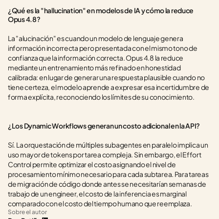
¿Qué es la "hallucination" en modelos de IA y cómo la reduce 
Opus 4.8?
La "alucinación" es cuando un modelo de lenguaje genera 
información incorrecta pero presentada con el mismo tono de 
confianza que la información correcta. Opus 4.8 la reduce 
mediante un entrenamiento más refinado en honestidad 
calibrada: en lugar de generar una respuesta plausible cuando no 
tiene certeza, el modelo aprende a expresar esa incertidumbre de 
forma explícita, reconociendo los límites de su conocimiento.
¿Los Dynamic Workflows generan un costo adicional en la API?
Sí. La orquestación de múltiples subagentes en paralelo implica un 
uso mayor de tokens por tarea compleja. Sin embargo, el Effort 
Control permite optimizar el costo asignando el nivel de 
procesamiento mínimo necesario para cada subtarea. Para tareas 
de migración de código donde antes se necesitarían semanas de 
trabajo de un engineer, el costo de la inferencia es marginal 
comparado con el costo del tiempo humano que reemplaza.
Sobre el autor