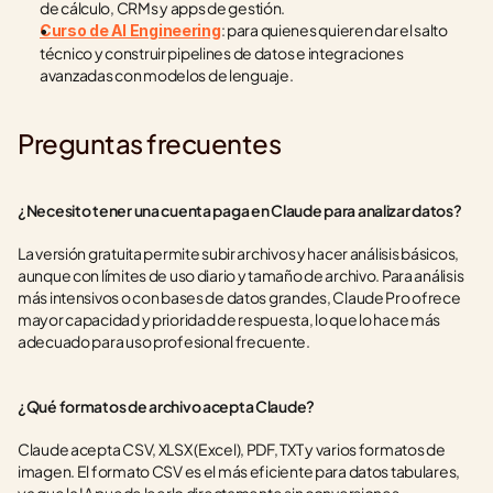
de cálculo, CRMs y apps de gestión.
: para quienes quieren dar el salto 
Curso de AI Engineering
técnico y construir pipelines de datos e integraciones 
avanzadas con modelos de lenguaje.
Preguntas frecuentes
¿Necesito tener una cuenta paga en Claude para analizar datos?
La versión gratuita permite subir archivos y hacer análisis básicos, 
aunque con límites de uso diario y tamaño de archivo. Para análisis 
más intensivos o con bases de datos grandes, Claude Pro ofrece 
mayor capacidad y prioridad de respuesta, lo que lo hace más 
adecuado para uso profesional frecuente.
¿Qué formatos de archivo acepta Claude?
Claude acepta CSV, XLSX (Excel), PDF, TXT y varios formatos de 
imagen. El formato CSV es el más eficiente para datos tabulares, 