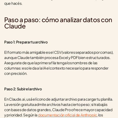
que hacés.
Paso a paso: cómo analizar datos con 
Claude
Paso 1: Preparar tu archivo
El formato más amigable es el CSV (valores separados por comas), 
aunque Claude también procesa Excel y PDF bien estructurados. 
Asegurate de que la primera fila tenga los nombres de las 
columnas: eso le da a la IA el contexto necesario para responder 
con precisión.
Paso 2: Subir el archivo
En Claude.ai, usá el ícono de adjuntar archivo para cargar tu planilla. 
La versión gratuita admite archivos hasta cierto peso; si trabajás 
con bases de datos grandes, Claude Pro ofrece mayor capacidad 
y prioridad. Según la 
documentación oficial de Anthropic
, los 