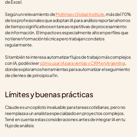
de Excel.
Según un relevamiento de 
McKinsey Global Institute
, más del 70% 
de los profesionales que adoptan IA para análisis reportan ahorros 
de tiempo significativos en tareas repetitivas de procesamiento 
de información. El impacto es especialmente alto en perfiles que 
no tienen formación técnica pero trabajan con datos 
regularmente.
Si también te interesa automatizar flujos de trabajo más complejos 
con IA, podés leer 
cómo usar IA para ventas y CRM en Argentina
, 
donde exploramos herramientas para automatizar el seguimiento 
de clientes de principio a fin.
Límites y buenas prácticas
Claude es un copiloto invaluable para tareas cotidianas, pero no 
reemplaza a un analista especializado en proyectos complejos. 
Tené en cuenta estas consideraciones antes de integrar IA en tu 
flujo de análisis: