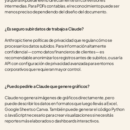
ya que la IA puede leerlo directamente sin conversiones 
intermedias. Para PDFs con tablas, el reconocimiento puede ser 
menos preciso dependiendo del diseño del documento.
¿Es seguro subir datos de trabajo a Claude?
Anthropic tiene políticas de privacidad que regulan cómo se 
procesan los datos subidos. Para información altamente 
confidencial —como datos financieros de clientes— es 
recomendable anonimizar los registros antes de subirlos, o usar la 
API con configuración de privacidad avanzada para entornos 
corporativos que requieran mayor control.
¿Puedo pedirle a Claude que genere gráficos?
Claude no genera imágenes de gráficos directamente, pero 
puede describir los datos en formatos que luego llevás a Excel, 
Google Sheets o Canva. También puede generar el código Python 
o JavaScript necesario para crear visualizaciones si necesitás 
reportes más elaborados o dashboards interactivos.