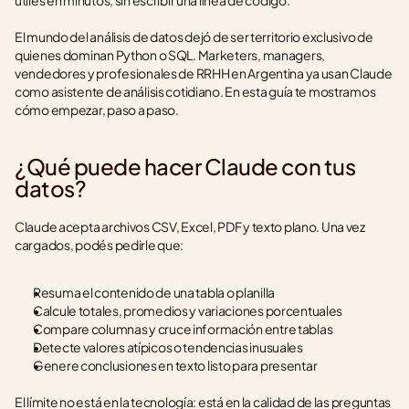
útiles en minutos, sin escribir una línea de código.
El mundo del análisis de datos dejó de ser territorio exclusivo de 
quienes dominan Python o SQL. Marketers, managers, 
vendedores y profesionales de RRHH en Argentina ya usan Claude 
como asistente de análisis cotidiano. En esta guía te mostramos 
cómo empezar, paso a paso.
¿Qué puede hacer Claude con tus 
datos?
Claude acepta archivos CSV, Excel, PDF y texto plano. Una vez 
cargados, podés pedirle que:
Resuma el contenido de una tabla o planilla
Calcule totales, promedios y variaciones porcentuales
Compare columnas y cruce información entre tablas
Detecte valores atípicos o tendencias inusuales
Genere conclusiones en texto listo para presentar
El límite no está en la tecnología: está en la calidad de las preguntas 