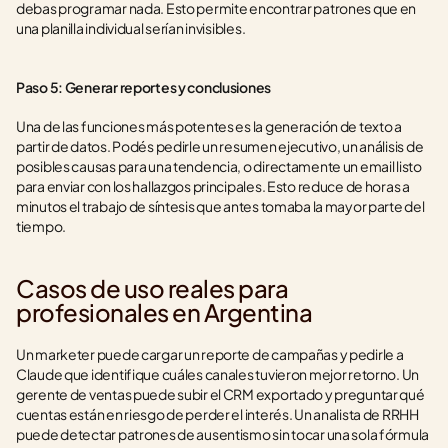
debas programar nada. Esto permite encontrar patrones que en 
una planilla individual serían invisibles.
Paso 5: Generar reportes y conclusiones
Una de las funciones más potentes es la generación de texto a 
partir de datos. Podés pedirle un resumen ejecutivo, un análisis de 
posibles causas para una tendencia, o directamente un email listo 
para enviar con los hallazgos principales. Esto reduce de horas a 
minutos el trabajo de síntesis que antes tomaba la mayor parte del 
tiempo.
Casos de uso reales para 
profesionales en Argentina
Un marketer puede cargar un reporte de campañas y pedirle a 
Claude que identifique cuáles canales tuvieron mejor retorno. Un 
gerente de ventas puede subir el CRM exportado y preguntar qué 
cuentas están en riesgo de perder el interés. Un analista de RRHH 
puede detectar patrones de ausentismo sin tocar una sola fórmula 