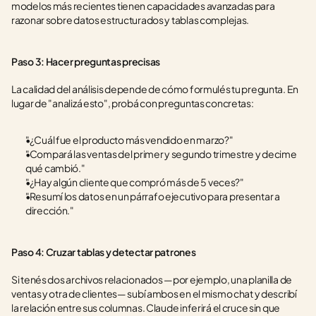
modelos más recientes tienen capacidades avanzadas para 
razonar sobre datos estructurados y tablas complejas.
Paso 3: Hacer preguntas precisas
La calidad del análisis depende de cómo formulés tu pregunta. En 
lugar de "analizá esto", probá con preguntas concretas:
"¿Cuál fue el producto más vendido en marzo?"
"Compará las ventas del primer y segundo trimestre y decime 
qué cambió."
"¿Hay algún cliente que compró más de 5 veces?"
"Resumí los datos en un párrafo ejecutivo para presentar a 
dirección."
Paso 4: Cruzar tablas y detectar patrones
Si tenés dos archivos relacionados —por ejemplo, una planilla de 
ventas y otra de clientes— subí ambos en el mismo chat y describí 
la relación entre sus columnas. Claude inferirá el cruce sin que 