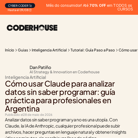
Mês do consumidor! Até 
70% OFF
 em TODOS os 
CYBER CODER 🚀
CURSOS
Hasta el 09/08 ⏰
Início
Guias
Inteligencia Artificial
Tutorial: Guía Paso a Paso
Cómo usar C
Dan Patiño
AI Strategy & Innovation en Coderhouse
Inteligencia Artificial
Cómo usar Claude para analizar 
datos sin saber programar: guía 
práctica para profesionales en 
Argentina
Publicado el
28 de maio de 2026
Analizar datos sin saber programar ya no es una utopía. Con 
Claude, la IA de Anthropic, cualquier profesional puede subir 
archivos, hacer preguntas en lenguaje natural y obtener insights 