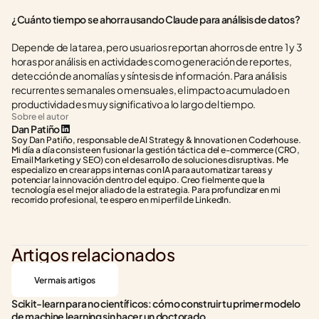
¿Cuánto tiempo se ahorra usando Claude para análisis de datos?
Depende de la tarea, pero usuarios reportan ahorros de entre 1 y 3 
horas por análisis en actividades como generación de reportes, 
detección de anomalías y síntesis de información. Para análisis 
recurrentes semanales o mensuales, el impacto acumulado en 
productividad es muy significativo a lo largo del tiempo.
Sobre el autor
Dan Patiño
Soy Dan Patiño, responsable de AI Strategy & Innovation en Coderhouse. 
Mi día a día consiste en fusionar la gestión táctica del e-commerce (CRO, 
Email Marketing y SEO) con el desarrollo de soluciones disruptivas. Me 
especializo en crear apps internas con IA para automatizar tareas y 
potenciar la innovación dentro del equipo. Creo fielmente que la 
tecnología es el mejor aliado de la estrategia. Para profundizar en mi 
recorrido profesional, te espero en mi perfil de LinkedIn.
Artigos relacionados
Ver mais artigos
Scikit-learn para no científicos: cómo construir tu primer modelo 
de machine learning sin hacer un doctorado