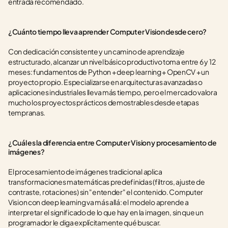
entrada recomendado.
¿Cuánto tiempo lleva aprender Computer Vision desde cero?
Con dedicación consistente y un camino de aprendizaje 
estructurado, alcanzar un nivel básico productivo toma entre 6 y 12 
meses: fundamentos de Python + deep learning + OpenCV + un 
proyecto propio. Especializarse en arquitecturas avanzadas o 
aplicaciones industriales lleva más tiempo, pero el mercado valora 
mucho los proyectos prácticos demostrables desde etapas 
tempranas.
¿Cuál es la diferencia entre Computer Vision y procesamiento de 
imágenes?
El procesamiento de imágenes tradicional aplica 
transformaciones matemáticas predefinidas (filtros, ajuste de 
contraste, rotaciones) sin "entender" el contenido. Computer 
Vision con deep learning va más allá: el modelo aprende a 
interpretar el significado de lo que hay en la imagen, sin que un 
programador le diga explícitamente qué buscar.