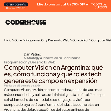
Mês do consumidor! Até 
70% OFF
 em TODOS os 
CYBER CODER 🚀
CURSOS
Hasta el 09/08 ⏰
Início
Guias
Programación y Desarrollo Web
Guía de Rol
Computer Visi
Dan Patiño
AI Strategy & Innovation en Coderhouse
Programación y Desarrollo Web
Computer Vision en Argentina: qué 
es, cómo funciona y qué roles tech 
genera este campo en expansión
Publicado el
5 de maio de 2026
Computer Vision, o visión por computadora, es una de las ramas 
más consolidadas y aplicadas de la inteligencia artificial. Y aunque 
se habla mucho de los modelos de lenguaje, la visión por 
computadora ya está transformando industrias completas en 
Argentina: desde la detección de defectos en líneas de 