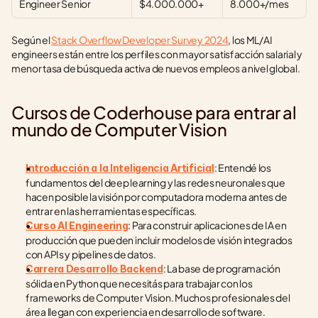
Engineer Senior
$4.000.000+
8.000+/mes
Según el 
Stack Overflow Developer Survey 2024
, los ML/AI 
engineers están entre los perfiles con mayor satisfacción salarial y 
menor tasa de búsqueda activa de nuevos empleos a nivel global.
Cursos de Coderhouse para entrar al 
mundo de Computer Vision
: Entendé los 
Introducción a la Inteligencia Artificial
fundamentos del deep learning y las redes neuronales que 
hacen posible la visión por computadora moderna antes de 
entrar en las herramientas específicas.
: Para construir aplicaciones de IA en 
Curso AI Engineering
producción que pueden incluir modelos de visión integrados 
con APIs y pipelines de datos.
: La base de programación 
Carrera Desarrollo Backend
sólida en Python que necesitás para trabajar con los 
frameworks de Computer Vision. Muchos profesionales del 
área llegan con experiencia en desarrollo de software.