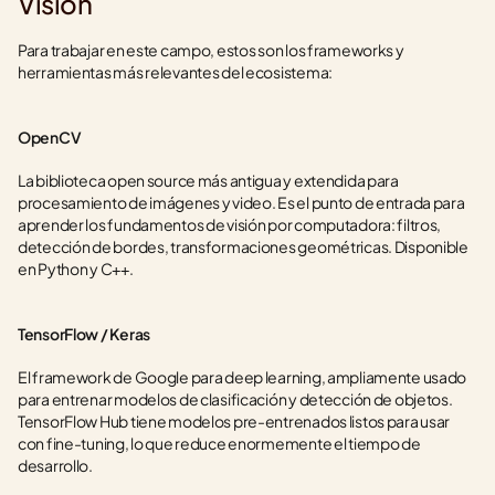
Vision
Para trabajar en este campo, estos son los frameworks y 
herramientas más relevantes del ecosistema:
OpenCV
La biblioteca open source más antigua y extendida para 
procesamiento de imágenes y video. Es el punto de entrada para 
aprender los fundamentos de visión por computadora: filtros, 
detección de bordes, transformaciones geométricas. Disponible 
en Python y C++.
TensorFlow / Keras
El framework de Google para deep learning, ampliamente usado 
para entrenar modelos de clasificación y detección de objetos. 
TensorFlow Hub tiene modelos pre-entrenados listos para usar 
con fine-tuning, lo que reduce enormemente el tiempo de 
desarrollo.