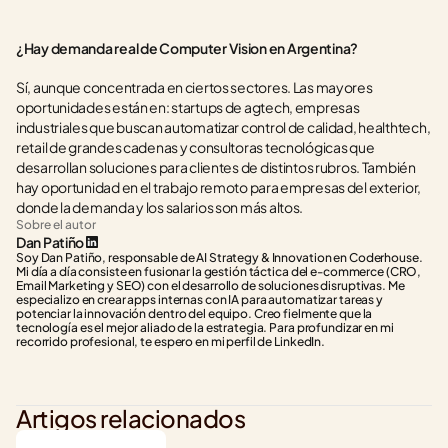
¿Hay demanda real de Computer Vision en Argentina?
Sí, aunque concentrada en ciertos sectores. Las mayores 
oportunidades están en: startups de agtech, empresas 
industriales que buscan automatizar control de calidad, healthtech, 
retail de grandes cadenas y consultoras tecnológicas que 
desarrollan soluciones para clientes de distintos rubros. También 
hay oportunidad en el trabajo remoto para empresas del exterior, 
donde la demanda y los salarios son más altos.
Sobre el autor
Dan Patiño
Soy Dan Patiño, responsable de AI Strategy & Innovation en Coderhouse. 
Mi día a día consiste en fusionar la gestión táctica del e-commerce (CRO, 
Email Marketing y SEO) con el desarrollo de soluciones disruptivas. Me 
especializo en crear apps internas con IA para automatizar tareas y 
potenciar la innovación dentro del equipo. Creo fielmente que la 
tecnología es el mejor aliado de la estrategia. Para profundizar en mi 
recorrido profesional, te espero en mi perfil de LinkedIn.
Artigos relacionados