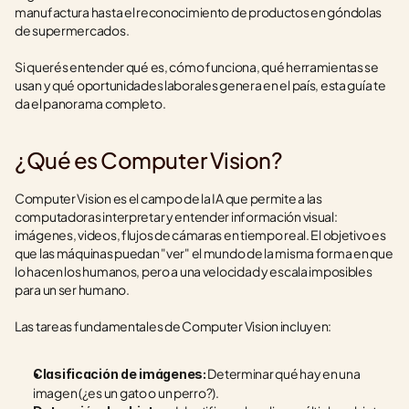
manufactura hasta el reconocimiento de productos en góndolas 
de supermercados.
Si querés entender qué es, cómo funciona, qué herramientas se 
usan y qué oportunidades laborales genera en el país, esta guía te 
da el panorama completo.
¿Qué es Computer Vision?
Computer Vision es el campo de la IA que permite a las 
computadoras interpretar y entender información visual: 
imágenes, videos, flujos de cámaras en tiempo real. El objetivo es 
que las máquinas puedan "ver" el mundo de la misma forma en que 
lo hacen los humanos, pero a una velocidad y escala imposibles 
para un ser humano.
Las tareas fundamentales de Computer Vision incluyen:
 Determinar qué hay en una 
Clasificación de imágenes:
imagen (¿es un gato o un perro?).