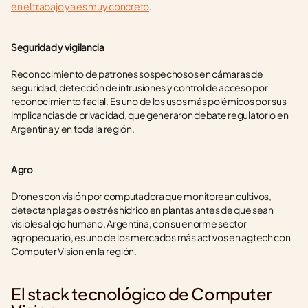
en el trabajo ya es muy concreto
.
Seguridad y vigilancia
Reconocimiento de patrones sospechosos en cámaras de 
seguridad, detección de intrusiones y control de acceso por 
reconocimiento facial. Es uno de los usos más polémicos por sus 
implicancias de privacidad, que generaron debate regulatorio en 
Argentina y en toda la región.
Agro
Drones con visión por computadora que monitorean cultivos, 
detectan plagas o estrés hídrico en plantas antes de que sean 
visibles al ojo humano. Argentina, con su enorme sector 
agropecuario, es uno de los mercados más activos en agtech con 
Computer Vision en la región.
El stack tecnológico de Computer 