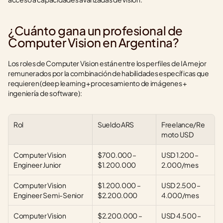
¿Cuánto gana un profesional de 
Computer Vision en Argentina?
Los roles de Computer Vision están entre los perfiles de IA mejor 
remunerados por la combinación de habilidades específicas que 
requieren (deep learning + procesamiento de imágenes + 
ingeniería de software):
Rol
Sueldo ARS
Freelance/Re
moto USD
Computer Vision 
$700.000 – 
USD 1.200 – 
Engineer Junior
$1.200.000
2.000/mes
Computer Vision 
$1.200.000 – 
USD 2.500 – 
Engineer Semi-Senior
$2.200.000
4.000/mes
Computer Vision 
$2.200.000 – 
USD 4.500 – 