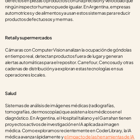
defectos en piezas o productos con una precisión y velocidad que 
ningún inspector humano puede igualar. En Argentina, empresas 
automotrices y de alimentos ya usan estos sistemas para reducir 
productos defectuosos y mermas.
Retail y supermercados
Cámaras con Computer Vision analizan la ocupación de góndolas 
en tiempo real, detectan productos fuera de lugar y generan 
alertas automáticas para el repositor. Carrefour, Cencosud y otras 
cadenas de distribución ya exploran estas tecnologías en sus 
operaciones locales.
Salud
Sistemas de análisis de imágenes médicas (radiografías, 
tomografías, dermoscopías) que asisten a los médicos en el 
diagnóstico. En Argentina, el Hospital Italiano y el Garrahan tienen 
proyectos activos de investigación en IA aplicada a imagen 
médica. Como exploramos recientemente en CoderLibrary, la IA 
médica avanza rápidamente y 
el impacto de las herramientas de IA 