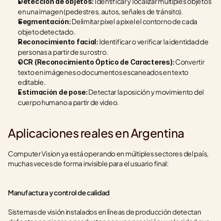
 Identificar y localizar múltiples objetos 
Detección de objetos:
en una imagen (pedestres, autos, señales de tránsito).
 Delimitar pixel a pixel el contorno de cada 
Segmentación:
objeto detectado.
 Identificar o verificar la identidad de 
Reconocimiento facial:
personas a partir de su rostro.
 Convertir 
OCR (Reconocimiento Óptico de Caracteres):
texto en imágenes o documentos escaneados en texto 
editable.
 Detectar la posición y movimiento del 
Estimación de pose:
cuerpo humano a partir de video.
Aplicaciones reales en Argentina
Computer Vision ya está operando en múltiples sectores del país, 
muchas veces de forma invisible para el usuario final:
Manufactura y control de calidad
Sistemas de visión instalados en líneas de producción detectan 