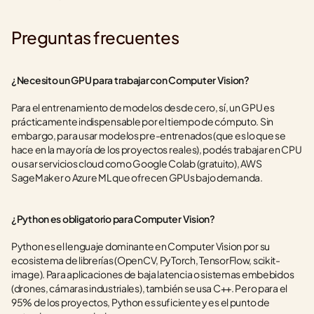
Preguntas frecuentes
¿Necesito un GPU para trabajar con Computer Vision?
Para el entrenamiento de modelos desde cero, sí, un GPU es 
prácticamente indispensable por el tiempo de cómputo. Sin 
embargo, para usar modelos pre-entrenados (que es lo que se 
hace en la mayoría de los proyectos reales), podés trabajar en CPU 
o usar servicios cloud como Google Colab (gratuito), AWS 
SageMaker o Azure ML que ofrecen GPUs bajo demanda.
¿Python es obligatorio para Computer Vision?
Python es el lenguaje dominante en Computer Vision por su 
ecosistema de librerías (OpenCV, PyTorch, TensorFlow, scikit-
image). Para aplicaciones de baja latencia o sistemas embebidos 
(drones, cámaras industriales), también se usa C++. Pero para el 
95% de los proyectos, Python es suficiente y es el punto de 