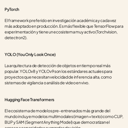
PyTorch
El framework preferido en investigación académica y cada vez 
más adoptado en producción. Es más flexible que TensorFlow para 
experimentación y tiene un ecosistema muy activo (Torchvision, 
detectron2).
YOLO (You Only Look Once)
La arquitectura de detección de objetos en tiempo real más 
popular. YOLOv8 y YOLOv9 son los estándares actuales para 
proyectos que necesitan velocidad de inferencia alta, como 
sistemas de vigilancia o análisis de video en vivo.
Hugging Face Transformers
El ecosistema de modelos pre-entrenados más grande del 
mundo incluye modelos multimodales (imagen + texto) como CLIP, 
BLIP y SAM (Segment Anything Model) que democratizan el 
acceso a capacidades avanzadas de visión.