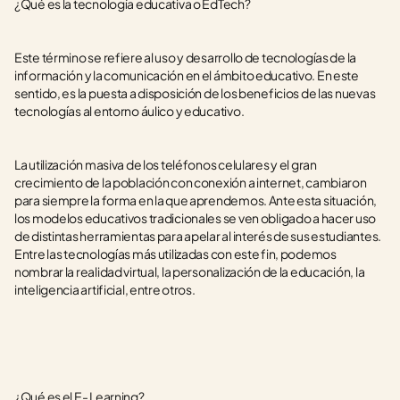
¿Qué es la tecnología educativa o EdTech?
Este término se refiere al uso y desarrollo de tecnologías de la 
información y la comunicación en el ámbito educativo. En este 
sentido, es la puesta a disposición de los beneficios de las nuevas 
tecnologías al entorno áulico y educativo.
La utilización masiva de los teléfonos celulares y el gran 
crecimiento de la población con conexión a internet, cambiaron 
para siempre la forma en la que aprendemos. Ante esta situación, 
los modelos educativos tradicionales se ven obligado a hacer uso 
de distintas herramientas para apelar al interés de sus estudiantes. 
Entre las tecnologías más utilizadas con este fin, podemos 
nombrar la realidad virtual, la personalización de la educación, la 
inteligencia artificial, entre otros. 
¿Qué es el E- Learning? 