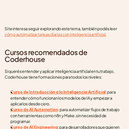
Si te interesa seguir explorando este tema, también podés leer 
cómo automatizar tareas diarias con inteligencia artificial
.
Cursos recomendados de 
Coderhouse
Si querés entender y aplicar inteligencia artificial en tu trabajo, 
Coderhouse tiene formaciones para todos los niveles:
: para 
Curso de Introducción a la Inteligencia Artificial
entender cómo funcionan los modelos de IA y empezar a 
aplicarlos desde cero.
: para automatizar flujos de trabajo 
Curso de AI Automation
con herramientas como n8n y Make, sin necesidad de 
programar.
: para desarrolladores que quieren 
Curso de AI Engineering