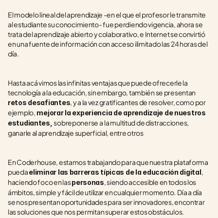
El modelo lineal del aprendizaje -en el que el profesor le transmite 
al estudiante su conocimiento- fue perdiendo vigencia, ahora se 
trata del aprendizaje abierto y colaborativo, e Internet se convirtió 
en una fuente de información con acceso ilimitado las 24 horas del 
día. 
Hasta acá vimos las infinitas ventajas que puede ofrecerle la 
tecnología a la educación, sin embargo, también se presentan 
, y a la vez gratificantes de resolver, como por 
retos desafiantes
ejemplo,
 mejorar la experiencia de aprendizaje de nuestros 
sobreponerse a
la multitud de distracciones, 
estudiantes, 
ganarle al aprendizaje superficial, entre otros
En Coderhouse, estamos trabajando para que nuestra plataforma 
pueda 
, 
eliminar las barreras típicas de la educación digital
haciendo foco en las 
, siendo accesible en todos los 
personas
ámbitos, simple y fácil de utilizar en cualquier momento.  Día a día 
se nos presentan oportunidades para ser innovadores, encontrar 
las soluciones que nos permitan superar estos obstáculos.  