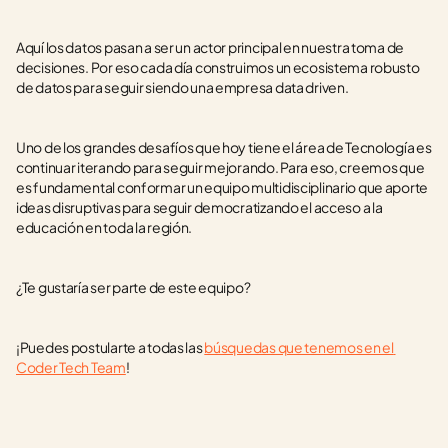
Aquí los datos pasan a ser un actor principal en nuestra toma de 
decisiones. Por eso cada día construimos un ecosistema robusto 
de datos para seguir siendo una empresa data driven. 
Uno de los grandes desafíos que hoy tiene el área de Tecnología es 
continuar iterando para seguir mejorando. Para eso, creemos que 
es fundamental conformar un equipo multidisciplinario que aporte 
ideas disruptivas para seguir democratizando el acceso a la 
educación en toda la región. 
¿Te gustaría ser parte de este equipo?
﻿¡Puedes postularte a todas las 
búsquedas que tenemos en el 
Coder Tech Team
!