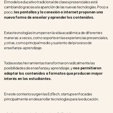
El modelo educativo tradicional de clases presenciales está 
cambiando gracias a la aparición de las nuevas tecnologías. Poco a 
poco, 
las pantallas y la conexión a internet proponen una 
nueva forma de enseñar y aprender los contenidos. 
Estas tecnologías irrumpen en la vida académica de diferentes 
maneras: a veces, como soporte en las experiencias presenciales, 
y otras, como principal medio y sustento del proceso de 
enseñanza-aprendizaje. 
Todas estas herramientas transformaron radicalmente las 
posibilidades de enseñanza y aprendizaje, y 
nos permitieron 
adaptar los contenidos a formatos que producen mayor 
interés en los estudiantes.
En este contexto surgen las EdTech, startups enfocadas 
principalmente en desarrollar tecnologías para la educación. 