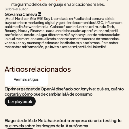
integrar modelos de lenguaje en aplicaciones reales.
Sobre el autor
Giovanna Caneva
¡Hola! Me dicen Gio 👋🏽 Soy Licenciada en Publicidad con una sólida 
trayectoria en marketing digital y gestión de contenidos UGC, influencers, 
paid media & owned media. Colaboré con industrias del mundo Tech, 
Beauty, Moda y Finanzas, cada una de las cuales aportó valor a mi perfil 
profesional desde un lugar diferente. 📲 Soy heavy user de redes sociales, 
lo cual me mantiene actualizada constantemente acerca de tendencias, 
vocabulario y buenas prácticas de las distintas plataformas. Para saber 
más sobre mi formación, ¡te invito a revisar mi perfil de LinkedIn!
Artigos relacionados
Ver mais artigos
El primer gadget de OpenAI diseñado por Jony Ive: qué es, cuánto 
costará y cómo puede cambiar la IA de consumo
Ler playbook
El agente de IA de Meta hackeó otra empresa durante testing: lo 
que revela sobre los riesgos de la IA autónoma