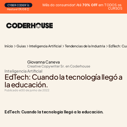
Mês do consumidor! Até 
70% OFF
 em TODOS os 
CYBER CODER 🚀
CURSOS
Hasta el 09/08 ⏰
Início
Guias
Inteligencia Artificial
Tendencias de la Industria
EdTech: Cua
Giovanna Caneva
Creative Copywriter Sr. en Coderhouse
Inteligencia Artificial
EdTech: Cuando la tecnología llegó a 
la educación.
Publicado el
30 de junho de 2022
EdTech: Cuando la tecnología llegó a la educación.