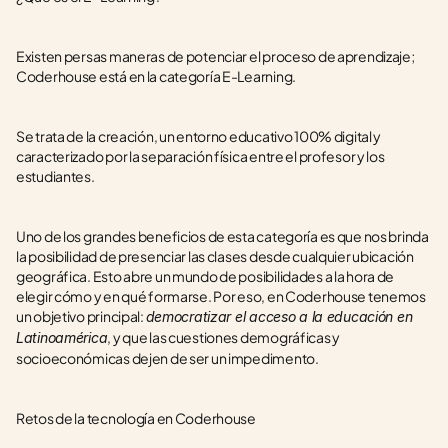
Existen persas maneras de potenciar el proceso de aprendizaje; 
Coderhouse está en la categoría E-Learning. 
Se trata de la creación, un entorno educativo 100% digital y 
caracterizado por la separación física entre el profesor y los 
estudiantes. 
Uno de los grandes beneficios de esta categoría es que nos brinda 
la posibilidad de presenciar las clases desde cualquier ubicación 
geográfica. Esto abre un mundo de posibilidades a la hora de 
elegir cómo y en qué formarse. Por eso, en Coderhouse tenemos 
un objetivo principal: 
democratizar el acceso a la educación en 
, y que las cuestiones demográficas y 
Latinoamérica
socioeconómicas dejen de ser un impedimento. 
Retos de la tecnología en Coderhouse