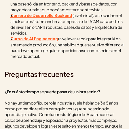
una base sólida en frontend, backend y bases de datos, con 
proyectos reales que podés mostrar en entrevistas.
 (nivel inicial): enfocada en el 
Carrera de Desarrollo Backend
stack que más demandan las empresas de LATAM para perfiles 
de nivel senior: APIs robustas, bases de datos y arquitectura de 
servicios.
 (nivel avanzado): para integrar IA en 
Curso de AI Engineering
sistemas de producción, una habilidad que se vuelve diferencial 
para developers que quieren posicionarse como seniors en el 
mercado actual.
Preguntas frecuentes
¿En cuánto tiempo se puede pasar de junior a senior?
No hay un tiempo fijo, pero la industria suele hablar de 3 a 5 años 
como promedio realista para quienes siguen un camino de 
aprendizaje activo. Con el uso estratégico de IA para acelerar 
ciclos de aprendizaje y exposición a proyectos más complejos, 
algunos developers logran este salto en menos tiempo, aunque la 