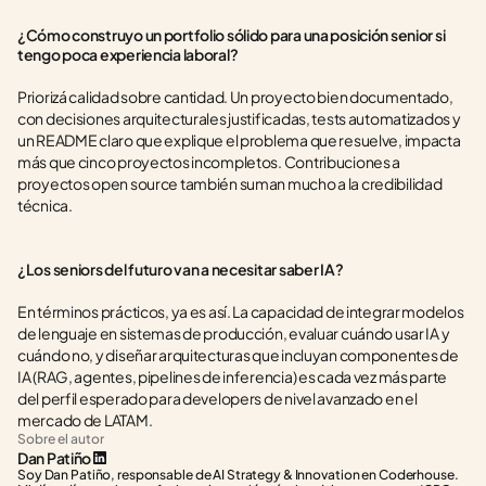
¿Cómo construyo un portfolio sólido para una posición senior si 
tengo poca experiencia laboral?
Priorizá calidad sobre cantidad. Un proyecto bien documentado, 
con decisiones arquitecturales justificadas, tests automatizados y 
un README claro que explique el problema que resuelve, impacta 
más que cinco proyectos incompletos. Contribuciones a 
proyectos open source también suman mucho a la credibilidad 
técnica.
¿Los seniors del futuro van a necesitar saber IA?
En términos prácticos, ya es así. La capacidad de integrar modelos 
de lenguaje en sistemas de producción, evaluar cuándo usar IA y 
cuándo no, y diseñar arquitecturas que incluyan componentes de 
IA (RAG, agentes, pipelines de inferencia) es cada vez más parte 
del perfil esperado para developers de nivel avanzado en el 
mercado de LATAM.
Sobre el autor
Dan Patiño
Soy Dan Patiño, responsable de AI Strategy & Innovation en Coderhouse. 