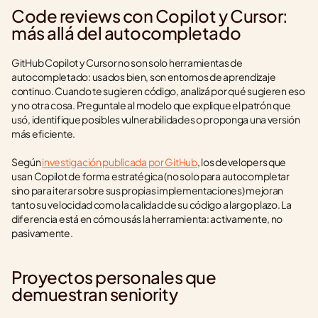
Code reviews con Copilot y Cursor: 
más allá del autocompletado
GitHub Copilot y Cursor no son solo herramientas de 
autocompletado: usados bien, son entornos de aprendizaje 
continuo. Cuando te sugieren código, analizá por qué sugieren eso 
y no otra cosa. Preguntale al modelo que explique el patrón que 
usó, identifique posibles vulnerabilidades o proponga una versión 
más eficiente.
Según 
investigación publicada por GitHub
, los developers que 
usan Copilot de forma estratégica (no solo para autocompletar 
sino para iterar sobre sus propias implementaciones) mejoran 
tanto su velocidad como la calidad de su código a largo plazo. La 
diferencia está en cómo usás la herramienta: activamente, no 
pasivamente.
Proyectos personales que 
demuestran seniority