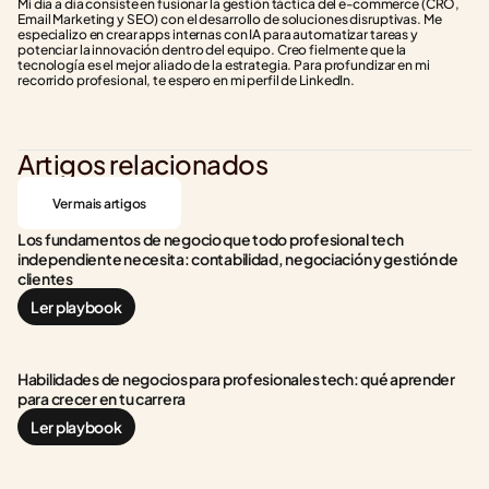
Mi día a día consiste en fusionar la gestión táctica del e-commerce (CRO, 
Email Marketing y SEO) con el desarrollo de soluciones disruptivas. Me 
especializo en crear apps internas con IA para automatizar tareas y 
potenciar la innovación dentro del equipo. Creo fielmente que la 
tecnología es el mejor aliado de la estrategia. Para profundizar en mi 
recorrido profesional, te espero en mi perfil de LinkedIn.
Artigos relacionados
Ver mais artigos
Los fundamentos de negocio que todo profesional tech 
independiente necesita: contabilidad, negociación y gestión de 
clientes
Ler playbook
Habilidades de negocios para profesionales tech: qué aprender 
para crecer en tu carrera
Ler playbook