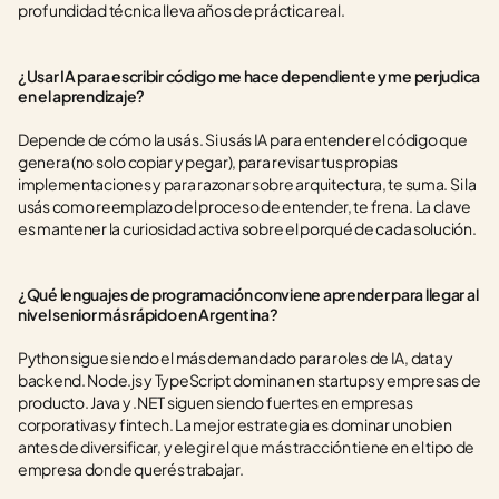
profundidad técnica lleva años de práctica real.
¿Usar IA para escribir código me hace dependiente y me perjudica 
en el aprendizaje?
Depende de cómo la usás. Si usás IA para entender el código que 
genera (no solo copiar y pegar), para revisar tus propias 
implementaciones y para razonar sobre arquitectura, te suma. Si la 
usás como reemplazo del proceso de entender, te frena. La clave 
es mantener la curiosidad activa sobre el porqué de cada solución.
¿Qué lenguajes de programación conviene aprender para llegar al 
nivel senior más rápido en Argentina?
Python sigue siendo el más demandado para roles de IA, data y 
backend. Node.js y TypeScript dominan en startups y empresas de 
producto. Java y .NET siguen siendo fuertes en empresas 
corporativas y fintech. La mejor estrategia es dominar uno bien 
antes de diversificar, y elegir el que más tracción tiene en el tipo de 
empresa donde querés trabajar.