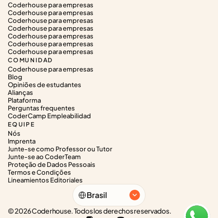
Coderhouse para empresas
Coderhouse para empresas
Coderhouse para empresas
Coderhouse para empresas
Coderhouse para empresas
Coderhouse para empresas
Coderhouse para empresas
COMUNIDAD
Coderhouse para empresas
Blog
Opiniões de estudantes
Alianças
Plataforma
Perguntas frequentes
CoderCamp Empleabilidad
EQUIPE
Nós
Imprenta
Junte-se como Professor ou Tutor
Junte-se ao CoderTeam
Proteção de Dados Pessoais
Termos e Condições
Lineamientos Editoriales
Select Language
Brasil
© 2026 Coderhouse. Todos los derechos reservados.