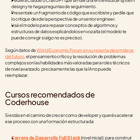
Pedile a Claude o ChatGPT que simule una entrevista de system 
design y te haga preguntas de seguimiento.
Presentale un fragmento de código que escribiste y pedile que 
lo critique desde la perspectiva de un senior engineer.
Usá el modelo para repasar conceptos de algoritmos y 
estructuras de datos explicándolos en voz alta (el modelo te 
puede corregir si algo no es preciso).
Según datos de 
World Economic Forum en su reporte de empleos 
del futuro
, el pensamiento crítico y la resolución de problemas 
complejos son las habilidades más valoradas para roles técnicos 
de nivel avanzado, precisamente las que la IA no puede 
reemplazar.
Cursos recomendados de 
Coderhouse
Si estás en el camino de crecer como developer y querés acelerar 
ese proceso con una formación estructurada:
 (nivel inicial): para construir 
Carrera de Desarrollo Full Stack