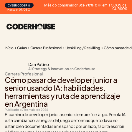
Mês do consumidor! Até 
70% OFF
 em TODOS os 
CYBER CODER 🚀
CURSOS
Hasta el 09/08 ⏰
Início
Guias
Carrera Profesional
Upskilling / Reskilling
Cómo pasar de dev
Dan Patiño
AI Strategy & Innovation en Coderhouse
Carrera Profesional
Cómo pasar de developer junior a 
senior usando IA: habilidades, 
herramientas y ruta de aprendizaje 
en Argentina
Publicado el
7 de maio de 2026
El camino de developer junior a senior siempre fue largo. Pero la IA 
está cambiando las reglas del juego de formas que todavía no 
están bien documentadas en español: por un lado, facilita escribir 