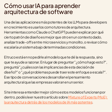
Cómo usar IA para aprender 
arquitectura de software
Una de las aplicaciones más potentes de los LLMs para developers 
en crecimiento es usarlos como tutores de arquitectura. 
Herramientas como Claude o ChatGPT pueden explicar por qué 
cierto patrón de diseño es mejor que otro en un contexto dado, 
analizar trade-offs entre microservicios y monolito, o revisar cómo 
escalaría un sistema bajo determinadas condiciones.
El truco está en no pedirle al modelo que te dé la respuesta, sino 
que te ayude a razonar. En lugar de preguntar "¿cómo hago esto?", 
preguntá "¿cuáles son las implicancias de esta decisión de 
diseño?" o "¿qué problemas puede traer este enfoque a escala?". 
Ese tipo de conversaciones desarrollan el pensamiento 
arquitectural que las empresas valoran en un senior.
Si te interesa entender mejor cómo estos modelos funcionan por 
dentro, podés leer nuestro artículo sobre 
Mixture of Experts (MoE): 
la arquitectura detrás de los modelos de IA más potentes
.