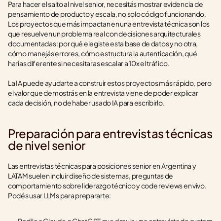
Para hacer el salto al nivel senior, necesitás mostrar evidencia de 
pensamiento de producto y escala, no solo código funcionando. 
Los proyectos que más impactan en una entrevista técnica son los 
que resuelven un problema real con decisiones arquitecturales 
documentadas: por qué elegiste esta base de datos y no otra, 
cómo manejás errores, cómo estructura la autenticación, qué 
harías diferente si necesitaras escalar a 10x el tráfico.
La IA puede ayudarte a construir estos proyectos más rápido, pero 
el valor que demostrás en la entrevista viene de poder explicar 
cada decisión, no de haber usado IA para escribirlo.
Preparación para entrevistas técnicas 
de nivel senior
Las entrevistas técnicas para posiciones senior en Argentina y 
LATAM suelen incluir diseño de sistemas, preguntas de 
comportamiento sobre liderazgo técnico y code reviews en vivo. 
Podés usar LLMs para prepararte: