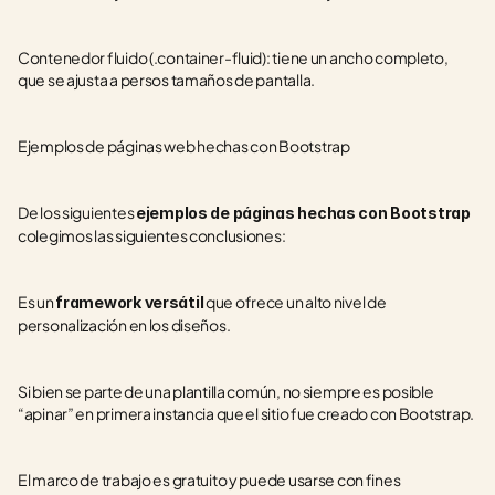
Contenedor fluido (.container-fluid): tiene un ancho completo, 
que se ajusta a persos tamaños de pantalla.
Ejemplos de páginas web hechas con Bootstrap
De los siguientes 
ejemplos de páginas hechas con Bootstrap 
colegimos las siguientes conclusiones:
Es un 
 que ofrece un alto nivel de 
framework versátil
personalización en los diseños.
Si bien se parte de una plantilla común, no siempre es posible 
“apinar” en primera instancia que el sitio fue creado con Bootstrap.
El marco de trabajo es gratuito y puede usarse con fines 