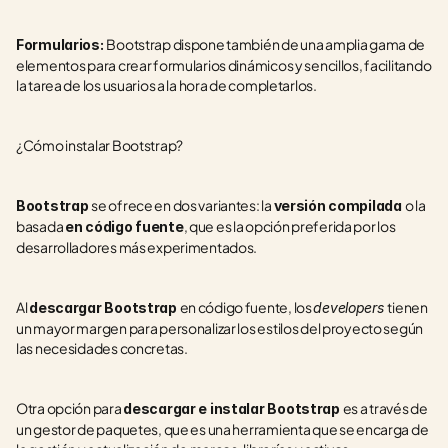
Bootstrap dispone también de una amplia gama de 
Formularios: 
elementos para crear formularios dinámicos y sencillos, facilitando 
la tarea de los usuarios a la hora de completarlos.
¿Cómo instalar Bootstrap?
se ofrece en dos variantes: la 
o la 
Bootstrap 
versión compilada 
basada 
, que es la opción preferida por los 
en código fuente
desarrolladores más experimentados.
Al 
en código fuente, los 
tienen 
descargar Bootstrap 
developers 
un mayor margen para personalizar los estilos del proyecto según 
las necesidades concretas.  
Otra opción para 
es a través de 
descargar e instalar Bootstrap 
un gestor de paquetes, que es una herramienta que se encarga de 