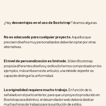
¿Hay 
? Veamos algunas.
desventajas en el uso de Bootstrap
 Aquellos que 
No es adecuado para cualquier proyecto.
precisen diseños muy personalizados deberían optar por otras 
alternativas.
 Si bien Bootstrap 
El nivel de personalización es limitado.
propicia diferentes diseños y estilos (lo hemos comprobado en los 
ejemplos, más arriba en este artículo), una 
es 
mirada experta 
capaz de distinguir la uniformidad.  
 En función de lo 
La originalidad requiere mucho trabajo.
señalado en el punto anterior, para que un proyecto producido en 
Bootstrap sea distintivo, el desarrollador web deberá dedicar 
muchas horas de trabajo para la sustitución de estilos.