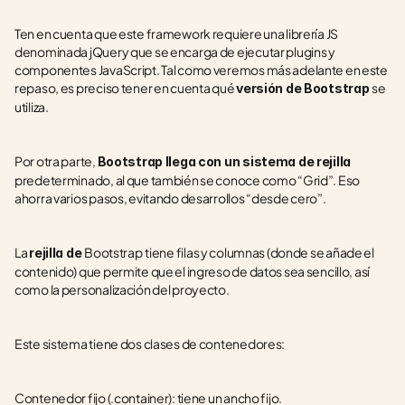
Ten en cuenta que este framework requiere una librería JS 
denominada jQuery que se encarga de ejecutar plugins y 
componentes JavaScript. Tal como veremos más adelante en este 
repaso, es preciso tener en cuenta qué 
se 
versión de Bootstrap 
utiliza.
Por otra parte, 
Bootstrap llega con un sistema de rejilla
predeterminado, al que también se conoce como “Grid”. Eso 
ahorra varios pasos, evitando desarrollos “desde cero”.
La 
Bootstrap
tiene filas y columnas (donde se añade el 
rejilla de 
contenido) que permite que el ingreso de datos sea sencillo, así 
como la personalización del proyecto.
Este sistema tiene dos clases de contenedores:
Contenedor fijo (.container): tiene un ancho fijo.