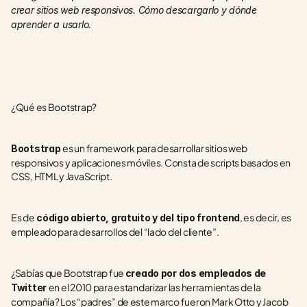
crear sitios web responsivos. Cómo descargarlo y dónde 
aprender a usarlo. 
¿Qué es Bootstrap?
es un framework para desarrollar sitios web 
Bootstrap 
responsivos y aplicaciones móviles. Consta de scripts basados en 
CSS, HTML y JavaScript.
Es de
, es decir, es 
 código abierto, gratuito y del tipo frontend
empleado para desarrollos del “lado del cliente”.
¿Sabías que Bootstrap fue 
creado por dos empleados de 
en el 2010 para estandarizar las herramientas de la 
Twitter 
compañía? Los “padres” de este marco fueron Mark Otto y Jacob 