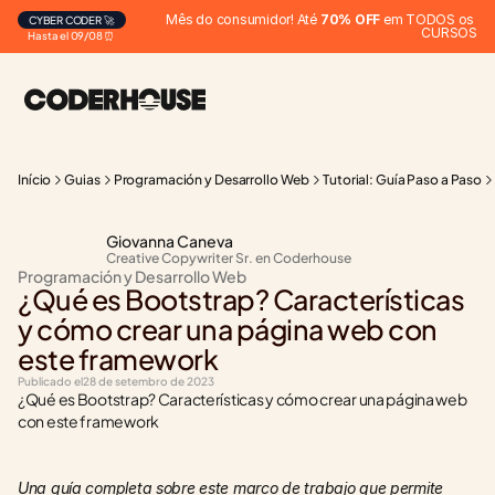
Mês do consumidor! Até 
70% OFF
 em TODOS os 
CYBER CODER 🚀
CURSOS
Hasta el 09/08 ⏰
Início
Guias
Programación y Desarrollo Web
Tutorial: Guía Paso a Paso
Giovanna Caneva
Creative Copywriter Sr. en Coderhouse
Programación y Desarrollo Web
¿Qué es Bootstrap? Características 
y cómo crear una página web con 
este framework
Publicado el
28 de setembro de 2023
¿Qué es Bootstrap? Características y cómo crear una página web 
con este framework
Una guía completa sobre este marco de trabajo que permite 