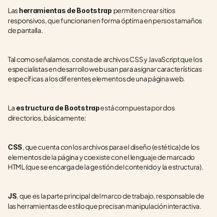
Las 
permiten crear sitios 
herramientas de Bootstrap 
responsivos, que funcionan en forma óptima en persos tamaños 
de pantalla.
Tal como señalamos, consta de archivos CSS y JavaScript que los 
especialistas en desarrollo web usan para asignar características 
específicas a los diferentes elementos de una página web.
La
 está compuesta por dos 
 estructura de Bootstrap
directorios, básicamente:
, que cuenta con los archivos para el diseño (estética) de los 
CSS
elementos de la página y coexiste con el lenguaje de marcado 
HTML (que se encarga de la gestión del contenido y la estructura).
, que es la parte principal del marco de trabajo, responsable de 
JS
las herramientas de estilo que precisan manipulación interactiva.