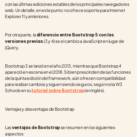
con las últimas ediciones estables de los principales navegadores 
web. Un detalle, en este punto: no ofrece soporte para Internet 
Explorer 11 y anteriores.
Por otra parte, la 
diferencia entre Bootstrap 5 con las 
(3 y 4) es el cambio a JavaScript en lugar de 
versiones previas 
jQuery.
Bootstrap 3 se lanzó en el año 2013, mientras que Bootstrap 4 
apareció en escena en el 2018. Si bien prescinden de las funciones 
de la quinta edición del framework, aún ofrecen compatibilidad 
para realizar cambios y siguen siendo seguros, según nota W3 
Schools en su 
 (en inglés).
tutorial sobre Bootstrap
Ventajas y desventajas de Bootstrap
Las 
 se resumen en los siguientes 
ventajas de Bootstrap
aspectos: