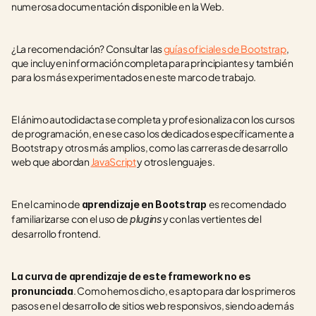
numerosa documentación disponible en la Web.
¿La recomendación? Consultar las 
guías oficiales de Bootstrap
, 
que incluyen información completa para principiantes y también 
para los más experimentados en este marco de trabajo.
El ánimo autodidacta se completa y profesionaliza con los cursos 
de programación, en ese caso los dedicados específicamente a 
Bootstrap y otros más amplios, como las carreras de desarrollo 
web que abordan 
JavaScript
 y otros lenguajes.
En el camino de 
es recomendado 
aprendizaje en Bootstrap 
familiarizarse con el uso de 
 y con las vertientes del 
plugins
desarrollo frontend.
La curva de aprendizaje de este framework no es 
. Como hemos dicho, es apto para dar los primeros 
pronunciada
pasos en el desarrollo de sitios web responsivos, siendo además 