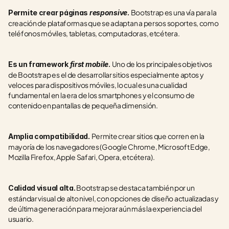
Bootstrap es una vía para la 
Permite crear páginas 
responsive
. 
creación de plataformas que se adaptan a persos soportes, como 
teléfonos móviles, tabletas, computadoras, etcétera.
Uno de los principales objetivos 
Es un framework 
first mobile
. 
de Bootstrap es el de desarrollar sitios especialmente aptos y 
veloces para dispositivos móviles, lo cual es una cualidad 
fundamental en la era de los smartphones y el consumo de 
contenido en pantallas de pequeña dimensión.
Permite crear sitios que corren en la 
Amplia compatibilidad. 
mayoría de los navegadores (Google Chrome, Microsoft Edge, 
Mozilla Firefox, Apple Safari, Opera, etcétera).
 Bootstrap se destaca también por un 
Calidad visual alta.
estándar visual de alto nivel, con opciones de diseño actualizadas y 
de última generación para mejorar aún más la experiencia del 
usuario.