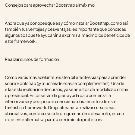
Consejos para aprovechar Bootstrap al máximo
Ahora que ya conoces qué es y cómo instalar Bootstrap, como así 
también sus ventajas y desventajas, es importante que conozcas 
algunos tips que te ayudarán a exprimir al máximo los beneficios de 
este framework. 
Realizar cursos de formación
Como verás más adelante, existen diferentes vías para aprender 
sobre Bootstrap (¡y muchas de ellas se complementan!). Una de 
ellas es la realización de cursos, ya sean estos de modalidad online 
o presencial. Estos serán de gran ayuda para comenzar a 
interiorizarse y de a poco ir conociendo los secretos de este 
fantástico framework. De igual manera, realizar cursos más 
abarcativos, como cursos de programación o desarrollo, es una 
excelente alternativa para tu crecimiento profesional.