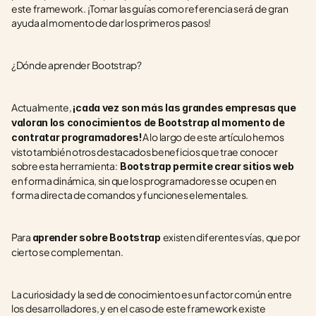
este framework. ¡Tomar las guías como referencia será de gran 
ayuda al momento de dar los primeros pasos!
¿Dónde aprender Bootstrap?
Actualmente, 
¡cada vez son más las grandes empresas que 
valoran los conocimientos de Bootstrap al momento de 
 A lo largo de este artículo hemos 
contratar programadores!
visto también otros destacados beneficios que trae conocer 
sobre esta herramienta:  
Bootstrap permite crear sitios web 
en forma dinámica, sin que los programadores se ocupen en 
forma directa de comandos y funciones elementales.
Para 
existen diferentes vías, que por 
aprender sobre Bootstrap 
cierto se complementan.
La curiosidad y la sed de conocimiento es un factor común entre 
los desarrolladores, y en el caso de este framework existe 