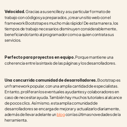
 Gracias a su sencillez y a su particular formato de 
Velocidad.
trabajo con códigos ya preparados, ¡crear un sitio web con el 
framework Bootstrap es mucho más rápido! De esta manera, los 
tiempos de trabajo necesarios disminuyen considerablemente, 
beneficiando tanto al programador como a quien contrata sus 
servicios.
 Porque mantiene una 
Perfecto para proyectos en equipo.
coherencia entre la sintaxis de las páginas y los desarrolladores.
 Bootstrap es 
Una concurrida comunidad de desarrolladores.
un framework popular, con una amplia cantidad de especialistas. 
En tanto, proliferan los eventuales ayudantes y colaboradores en 
caso de necesitar ayuda. También hay muchos tutoriales al alcance 
de pocos clics. Así mismo, esta amplia comunidad de 
desarrolladores se encarga de mejorar y actualizarlo diariamente, 
además de llevar adelante un 
blog
 con las últimas novedades de la 
herramienta.