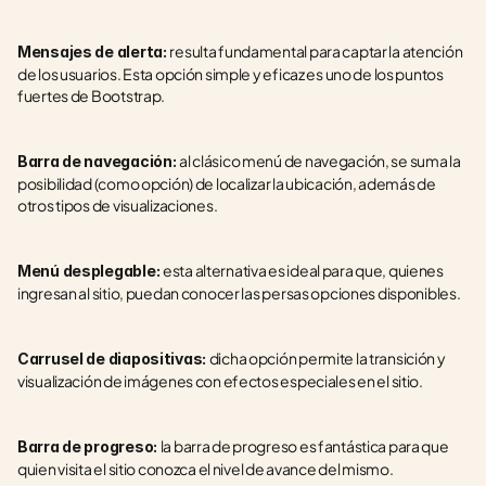
resulta fundamental para captar la atención 
Mensajes de alerta: 
de los usuarios. Esta opción simple y eficaz es uno de los puntos 
fuertes de Bootstrap.
al clásico menú de navegación, se suma la 
Barra de navegación: 
posibilidad (como opción) de localizar la ubicación, además de 
otros tipos de visualizaciones.
esta alternativa es ideal para que, quienes 
Menú desplegable: 
ingresan al sitio, puedan conocer las persas opciones disponibles.
dicha opción permite la transición y 
Carrusel de diapositivas: 
visualización de imágenes con efectos especiales en el sitio.
la barra de progreso es fantástica para que 
Barra de progreso: 
quien visita el sitio conozca el nivel de avance del mismo.