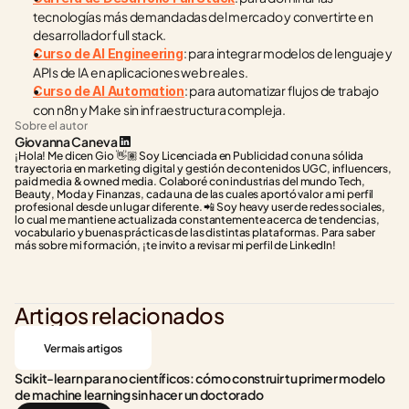
tecnologías más demandadas del mercado y convertirte en 
desarrollador full stack.
: para integrar modelos de lenguaje y 
Curso de AI Engineering
APIs de IA en aplicaciones web reales.
: para automatizar flujos de trabajo 
Curso de AI Automation
con n8n y Make sin infraestructura compleja.
Sobre el autor
Giovanna Caneva
¡Hola! Me dicen Gio 👋🏽 Soy Licenciada en Publicidad con una sólida 
trayectoria en marketing digital y gestión de contenidos UGC, influencers, 
paid media & owned media. Colaboré con industrias del mundo Tech, 
Beauty, Moda y Finanzas, cada una de las cuales aportó valor a mi perfil 
profesional desde un lugar diferente. 📲 Soy heavy user de redes sociales, 
lo cual me mantiene actualizada constantemente acerca de tendencias, 
vocabulario y buenas prácticas de las distintas plataformas. Para saber 
más sobre mi formación, ¡te invito a revisar mi perfil de LinkedIn!
Artigos relacionados
Ver mais artigos
Scikit-learn para no científicos: cómo construir tu primer modelo 
de machine learning sin hacer un doctorado