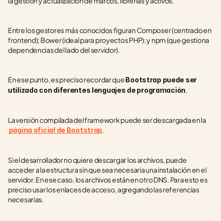
la gestión y actualización de marcos, librerías y activos.
Entre los gestores más conocidos figuran Composer (centrado en 
frontend); Bower (ideal para proyectos PHP); y npm (que gestiona 
dependencias del lado del servidor).
En ese punto, es preciso recordar que 
Bootstrap puede ser 
.
utilizado con diferentes lenguajes de programación
La versión compilada del framework puede ser descargada en la
.
página oficial de Bootstrap
Si el desarrollador no quiere descargar los archivos, puede 
acceder a la estructura sin que sea necesaria una instalación en el 
servidor. En ese caso, los archivos están en otro DNS. Para esto es 
preciso usar los enlaces de acceso, agregando las referencias 
necesarias.