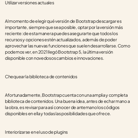
Utilizar versiones actuales
Al momento de elegir qué versión de Bootstrap descargar es 
importante, siempre que sea posible, optar por la versión más 
reciente: de esta manera puedes asegurarte que todos los 
recursos y opciones estén actualizados, además de poder 
aprovechar las nuevas funciones que suelen desarrollarse. Como 
podemos ver, en 2021 llegó Bootstrap 5, la última versión 
disponible con novedosos cambios e innovaciones. 
Chequear la biblioteca de contenidos
Afortunadamente, Bootstrap cuenta con una amplia y completa 
biblioteca de contenidos. Una buena idea, antes de echar mano a 
la obra, es revisar para así conocer de antemano los códigos 
disponibles en ella y todas las posibilidades que ofrece.
Interiorizarse en el uso de plugins