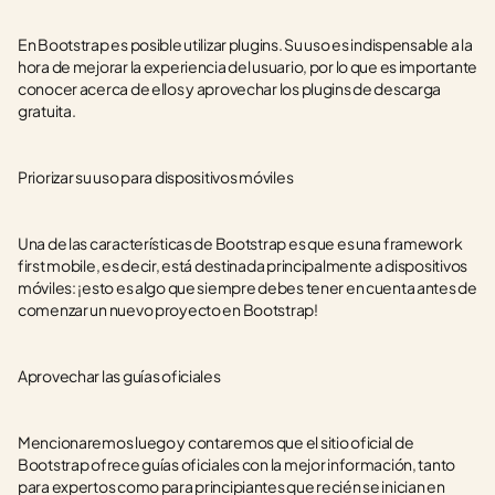
En Bootstrap es posible utilizar plugins. Su uso es indispensable a la 
hora de mejorar la experiencia del usuario, por lo que es importante 
conocer acerca de ellos y aprovechar los plugins de descarga 
gratuita.
Priorizar su uso para dispositivos móviles
Una de las características de Bootstrap es que es una framework 
first mobile, es decir, está destinada principalmente a dispositivos 
móviles: ¡esto es algo que siempre debes tener en cuenta antes de 
comenzar un nuevo proyecto en Bootstrap!
Aprovechar las guías oficiales
Mencionaremos luego y contaremos que el sitio oficial de 
Bootstrap ofrece guías oficiales con la mejor información, tanto 
para expertos como para principiantes que recién se inician en 