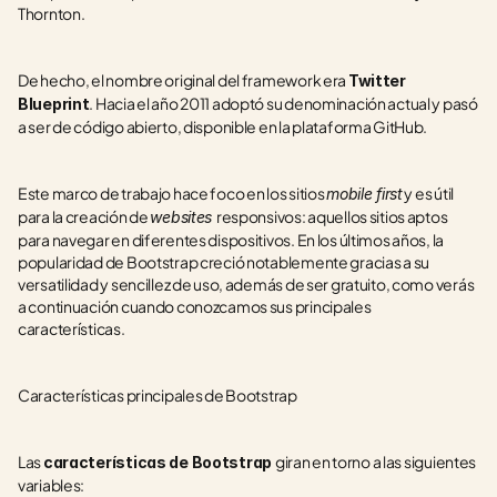
Thornton.
De hecho, el nombre original del framework era 
Twitter 
. Hacia el año 2011 adoptó su denominación actual y pasó 
Blueprint
a ser de código abierto, disponible en la plataforma GitHub.
Este marco de trabajo hace foco en los sitios 
 y es útil 
mobile first
para la creación de 
responsivos: aquellos sitios aptos 
websites 
para navegar en diferentes dispositivos. En los últimos años, la 
popularidad de Bootstrap creció notablemente gracias a su 
versatilidad y sencillez de uso, además de ser gratuito, como verás 
a continuación cuando conozcamos sus principales 
características.
Características principales de Bootstrap
Las 
giran en torno a las siguientes 
características de Bootstrap 
variables: