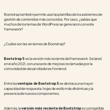
Bootstrap también permite usar las plantillas de los asistentes de 
gestión de contenidos más conocidos. Por caso, ¿sabías que 
muchos de los temas de WordPress se generaron con este 
framework?
¿Cuáles son las versiones de Bootstrap?
es la versión más reciente del framework. Se lanzó 
Bootstrap 5 
en el año 2021, con una serie de mejoras reclamadas por la 
comunidad de desarrolladores frontend.
Entre las 
se destaca una mayor 
ventajas de Bootstrap 5 
capacidad de respuesta, hojas de estilo más dinámicas y la 
presencia de nuevos componentes.
Además, la 
es compatible 
versión más reciente de Bootstrap 