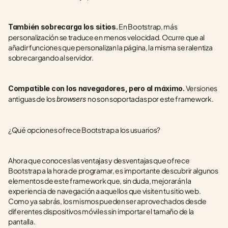
 En Bootstrap, más 
También sobrecarga los sitios.
personalización se traduce en menos velocidad. Ocurre que al 
añadir funciones que personalizan la página, la misma se ralentiza 
sobrecargando al servidor.
 Versiones 
Compatible con los navegadores, pero al máximo.
antiguas de los 
no son soportadas por este framework.
browsers 
¿Qué opciones ofrece Bootstrap a los usuarios?
Ahora que conoces las ventajas y desventajas que ofrece 
Bootstrap a la hora de programar, es importante descubrir algunos 
elementos de este framework que, sin duda, mejorarán la 
experiencia de navegación a aquellos que visiten tu sitio web. 
Como ya sabrás, los mismos pueden ser aprovechados desde 
diferentes dispositivos móviles sin importar el tamaño de la 
pantalla.