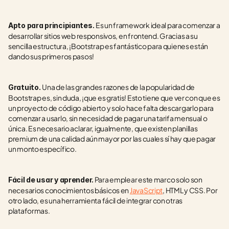
Es un framework ideal para comenzar a 
Apto para principiantes. 
desarrollar sitios web responsivos, en frontend. Gracias a su 
sencilla estructura, ¡Bootstrap es fantástico para quienes están 
dando sus primeros pasos!
Una de las grandes razones de la popularidad de 
Gratuito. 
Bootstrap es, sin duda, ¡que es gratis! Esto tiene que ver con que es 
un proyecto de código abierto y solo hace falta descargarlo para 
comenzar a usarlo, sin necesidad de pagar una tarifa mensual o 
única. Es necesario aclarar, igualmente, que existen planillas 
premium de una calidad aún mayor por las cuales sí hay que pagar 
un monto específico.
 Para emplear este marco solo son 
Fácil de usar y aprender.
necesarios conocimientos básicos en 
JavaScript
, HTML y CSS. Por 
otro lado, es una herramienta fácil de integrar con otras 
plataformas.