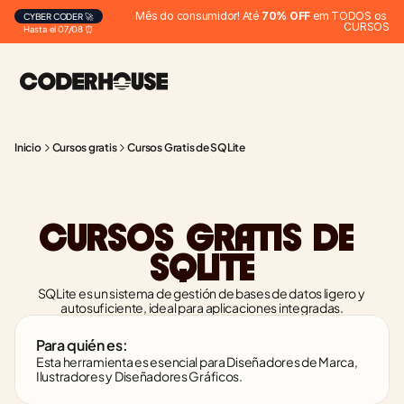
Mês do consumidor! Até 
70% OFF
 em TODOS os 
CYBER CODER 🚀
CURSOS
Hasta el 07/08 ⏰
Inicio
Cursos gratis
Cursos Gratis de SQLite
CURSOS GRATIS DE 
SQLITE
SQLite es un sistema de gestión de bases de datos ligero y 
autosuficiente, ideal para aplicaciones integradas.
Para quién es:
Esta herramienta es esencial para Diseñadores de Marca, 
Ilustradores y Diseñadores Gráficos.