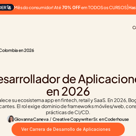
Mês do consumidor! Até 
 em TODOS os CURSOS
ER 🚀
|
Has
70% OFF
C
 Colombia en 2026
sarrollador de Aplicacion
en 2026
lece su ecosistema app en fintech, retail y SaaS. En 2026, Bog
cantes. El rol exige dominio de frameworks móviles/web, cons
prácticas de CI/CD.
Giovanna Caneva
 / 
Creative Copywriter Sr. en Coderhouse
Ver Carrera de Desarrollo de Aplicaciones