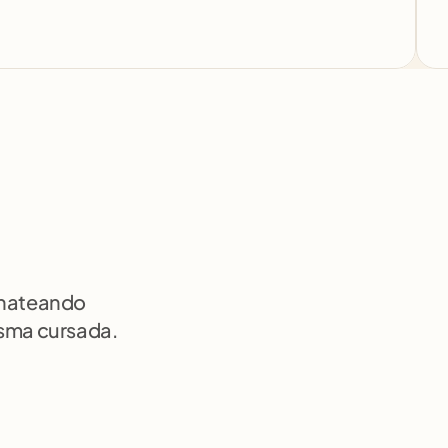
chateando 
isma cursada.