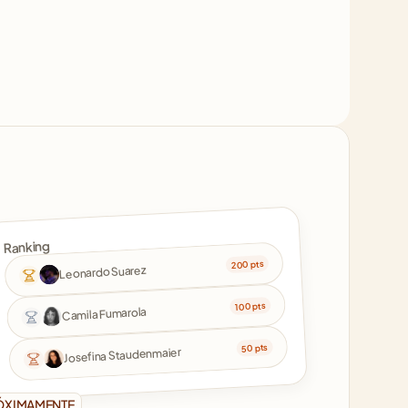
Ranking
200 pts
Leonardo Suarez
100 pts
Camila Fumarola
50 pts
Josefina Staudenmaier
ÓXIMAMENTE