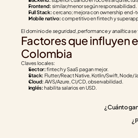
Frontend:
 similar/menor según responsabilidad.
Full Stack:
 cercano; mejora con ownership end-
Mobile nativo:
 competitivo en fintech y superap
seguridad, performance y analítica
El dominio de 
 se
Factores que influyen e
Colombia
Claves locales:
Sector:
 fintech y SaaS pagan mejor.
Stack:
 Flutter/React Native, Kotlin/Swift, Node/J
Cloud:
 AWS/Azure, CI/CD, observabilidad.
Inglés:
 habilita salarios en USD.
¿Cuánto gan
¿P