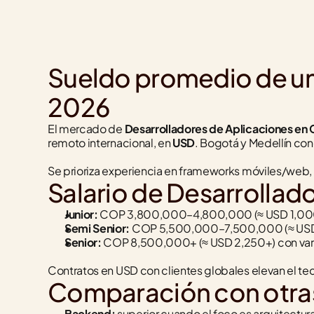
Sueldo promedio de un
2026
El mercado de 
Desarrolladores de Aplicaciones en
remoto internacional, en 
USD
. Bogotá y Medellín co
Se prioriza experiencia en frameworks móviles/web,
Salario de Desarrollado
Junior:
 COP 3,800,000–4,800,000 (≈ USD 1,00
Semi Senior:
 COP 5,500,000–7,500,000 (≈ US
Senior:
 COP 8,500,000+ (≈ USD 2,250+) con var
Contratos en USD con clientes globales elevan el tec
Comparación con otras
Backend:
 superior cuando el foco es arquitectur