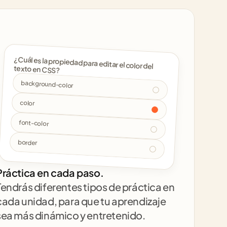
¿Cuál es la propiedad para editar el color del 
texto en CSS? 
background-color
color
font-color
border
Práctica en cada paso.
Tendrás diferentes tipos de práctica en 
cada unidad, para que tu aprendizaje 
sea más dinámico y entretenido.