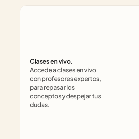
Clases en vivo.
Accede a clases en vivo 
con profesores expertos, 
para repasar los 
conceptos y despejar tus 
dudas.