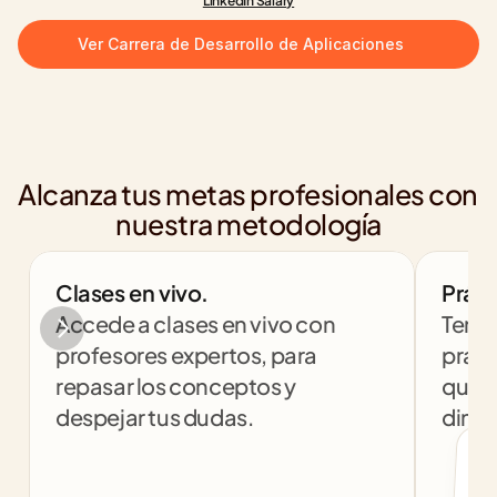
LinkedIn Salary
Ver Carrera de Desarrollo de Aplicaciones
Alcanza tus metas profesionales con 
nuestra metodología
Clases en vivo.
Práct
Accede a clases en vivo con 
Tendr
profesores expertos, para 
práct
repasar los conceptos y 
que t
despejar tus dudas.
dinám
col