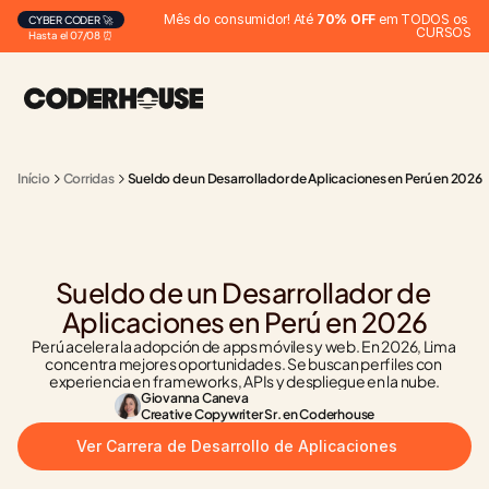
Mês do consumidor! Até 
70% OFF
 em TODOS os 
CYBER CODER 🚀
CURSOS
Hasta el 07/08 ⏰
Início
Corridas
Sueldo de un Desarrollador de Aplicaciones en Perú en 2026
Sueldo de un Desarrollador de 
Aplicaciones en Perú en 2026
Perú acelera la adopción de apps móviles y web. En 2026, Lima 
concentra mejores oportunidades. Se buscan perfiles con 
experiencia en frameworks, APIs y despliegue en la nube.
Giovanna Caneva
Creative Copywriter Sr. en Coderhouse
Ver Carrera de Desarrollo de Aplicaciones