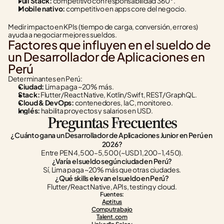
Full Stack:
 competitivo con responsabilidad 360°.
Mobile nativo:
 competitivo en apps core del negocio.
Medir impacto en KPIs (tiempo de carga, conversión, errores) 
ayuda a negociar mejores sueldos.
Factores que influyen en el sueldo de 
un Desarrollador de Aplicaciones en 
Perú
Determinantes en Perú:
Ciudad:
 Lima paga ~20% más.
Stack:
 Flutter/React Native, Kotlin/Swift, REST/GraphQL.
Cloud & DevOps:
 contenedores, IaC, monitoreo.
Inglés:
 habilita proyectos y salarios en USD.
Preguntas Frecuentes
¿Cuánto gana un Desarrollador de Aplicaciones Junior en Perú en 
2026?
Entre PEN 4,500–5,500 (~USD 1,200–1,450).
¿Varía el sueldo según ciudad en Perú?
Sí, Lima paga ~20% más que otras ciudades.
¿Qué skills elevan el sueldo en Perú?
Flutter/React Native, APIs, testing y cloud.
Fuentes:
Aptitus
Computrabajo
Talent.com