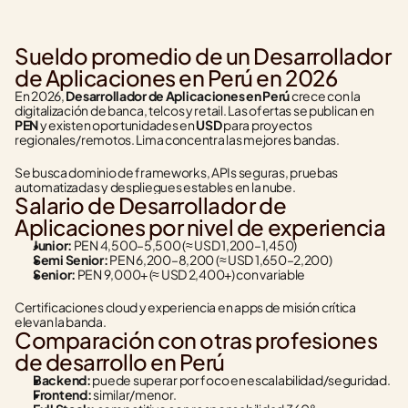
Sueldo promedio de un Desarrollador 
de Aplicaciones en Perú en 2026
En 2026, 
Desarrollador de Aplicaciones en Perú
 crece con la 
digitalización de banca, telcos y retail. Las ofertas se publican en 
PEN
 y existen oportunidades en 
USD
 para proyectos 
regionales/remotos. Lima concentra las mejores bandas.
Se busca dominio de frameworks, APIs seguras, pruebas 
automatizadas y despliegues estables en la nube.
Salario de Desarrollador de 
Aplicaciones por nivel de experiencia
Junior:
 PEN 4,500–5,500 (≈ USD 1,200–1,450)
Semi Senior:
 PEN 6,200–8,200 (≈ USD 1,650–2,200)
Senior:
 PEN 9,000+ (≈ USD 2,400+) con variable
Certificaciones cloud y experiencia en apps de misión crítica 
elevan la banda.
Comparación con otras profesiones 
de desarrollo en Perú
Backend:
 puede superar por foco en escalabilidad/seguridad.
Frontend:
 similar/menor.