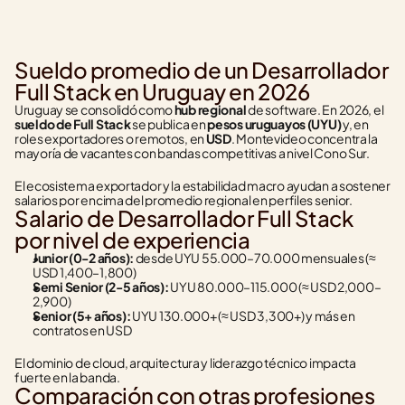
Sueldo promedio de un Desarrollador 
Full Stack en Uruguay en 2026
Uruguay se consolidó como 
hub regional
 de software. En 2026, el 
sueldo de Full Stack
 se publica en 
pesos uruguayos (UYU)
 y, en 
roles exportadores o remotos, en 
USD
. Montevideo concentra la 
mayoría de vacantes con bandas competitivas a nivel Cono Sur.
El ecosistema exportador y la estabilidad macro ayudan a sostener 
salarios por encima del promedio regional en perfiles senior.
Salario de Desarrollador Full Stack 
por nivel de experiencia
Junior (0-2 años):
 desde UYU 55.000–70.000 mensuales (≈ 
USD 1,400–1,800)
Semi Senior (2-5 años):
 UYU 80.000–115.000 (≈ USD 2,000–
2,900)
Senior (5+ años):
 UYU 130.000+ (≈ USD 3,300+) y más en 
contratos en USD
El dominio de cloud, arquitectura y liderazgo técnico impacta 
fuerte en la banda.
Comparación con otras profesiones 