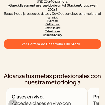
USD 25 a 40 por hora.
¿Qué skills aumentan el sueldo de un Full Stack en Uruguay en 
2026?
React, Node.js, bases de datos y DevOps son clave para mejorar el 
salario.
Fuentes:
Gallito Luis
Smart Talent
Talent.com
LinkedIn Salary
Ver Carrera de Desarrollo Full Stack
Alcanza tus metas profesionales con 
nuestra metodología
Clases en vivo.
Práct
Accede a clases en vivo con 
Tendr