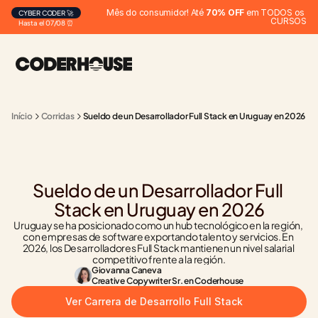
Mês do consumidor! Até 
70% OFF
 em TODOS os 
CYBER CODER 🚀
CURSOS
Hasta el 07/08 ⏰
Início
Corridas
Sueldo de un Desarrollador Full Stack en Uruguay en 2026
Sueldo de un Desarrollador Full 
Stack en Uruguay en 2026
Uruguay se ha posicionado como un hub tecnológico en la región, 
con empresas de software exportando talento y servicios. En 
2026, los Desarrolladores Full Stack mantienen un nivel salarial 
competitivo frente a la región.
Giovanna Caneva
Creative Copywriter Sr. en Coderhouse
Ver Carrera de Desarrollo Full Stack