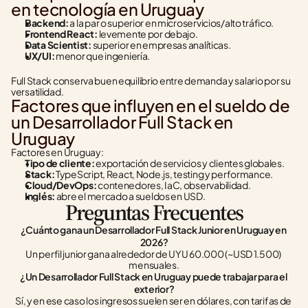
en tecnología en Uruguay
Backend:
 a la par o superior en microservicios/alto tráfico.
Frontend React:
 levemente por debajo.
Data Scientist:
 superior en empresas analíticas.
UX/UI:
 menor que ingeniería.
Full Stack conserva buen equilibrio entre demanda y salario por su 
versatilidad.
Factores que influyen en el sueldo de 
un Desarrollador Full Stack en 
Uruguay
Factores en Uruguay:
Tipo de cliente:
 exportación de servicios y clientes globales.
Stack:
 TypeScript, React, Node.js, testing y performance.
Cloud/DevOps:
 contenedores, IaC, observabilidad.
Inglés:
 abre el mercado a sueldos en USD.
Preguntas Frecuentes
¿Cuánto gana un Desarrollador Full Stack Junior en Uruguay en 
2026?
Un perfil junior gana alrededor de UYU 60.000 (~USD 1.500) 
mensuales.
¿Un Desarrollador Full Stack en Uruguay puede trabajar para el 
exterior?
Sí, y en ese caso los ingresos suelen ser en dólares, con tarifas de 