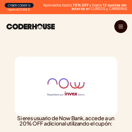
Aprovecha hasta 
70% OFF
 y hasta 
12 cuotas sin 
CYBER CODER 🚀
interés
 en CURSOS y CARRERAS
Hasta el 07/08 ⏰
Si eres usuario de Now Bank, accede a un 
20% OFF adicional utilizando el cupón: