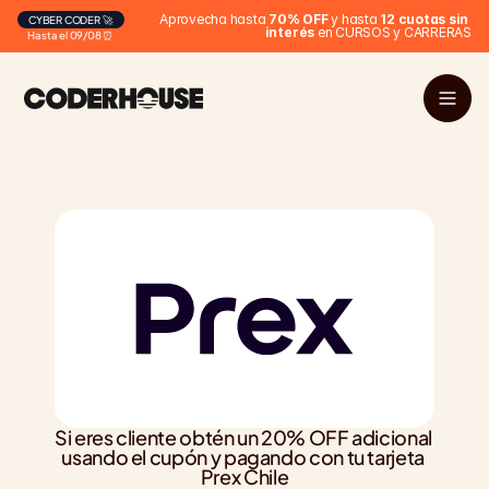
Aprovecha hasta 
70% OFF
 y hasta 
12 cuotas sin 
CYBER CODER 🚀
interés
 en CURSOS y CARRERAS
Hasta el 09/08 ⏰
Si eres cliente obtén un 20% OFF adicional 
usando el cupón y pagando con tu tarjeta 
Prex Chile