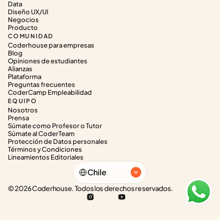
Data
Diseño UX/UI
Negocios
Producto
COMUNIDAD
Coderhouse para empresas
Blog
Opiniones de estudiantes
Alianzas
Plataforma
Preguntas frecuentes
CoderCamp Empleabilidad
EQUIPO
Nosotros
Prensa
Súmate como Profesor o Tutor
Súmate al CoderTeam
Protección de Datos personales
Términos y Condiciones
Lineamientos Editoriales
Select Language
Chile
© 2026 Coderhouse. Todos los derechos reservados.