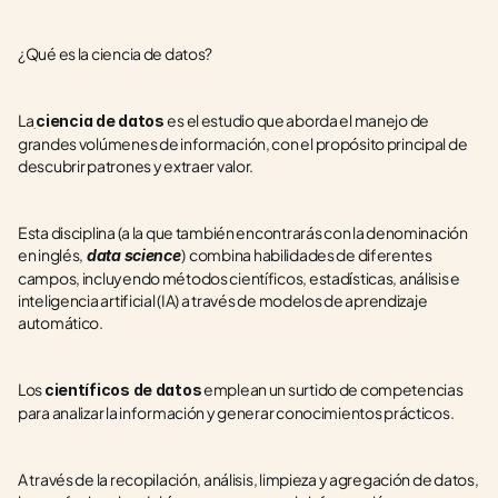
¿Qué es la ciencia de datos?
La
es el estudio que aborda el manejo de 
ciencia de datos 
grandes volúmenes de información, con el propósito principal de 
descubrir patrones y extraer valor.
Esta disciplina (a la que también encontrarás con la denominación 
en inglés,
)
combina habilidades de diferentes 
data science
campos, incluyendo métodos científicos, estadísticas, análisis e 
inteligencia artificial (IA) a través de modelos de aprendizaje 
automático.
Los 
 emplean un surtido de competencias 
científicos de datos
para analizar la información y generar conocimientos prácticos.
A través de la recopilación, análisis, limpieza y agregación de datos, 