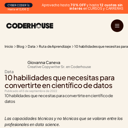
Aprovecha hasta 
70% OFF
 y hasta 
12 cuotas sin 
CYBER CODER 🚀
interés
 en CURSOS y CARRERAS
Hasta el 12/08 ⏰
Inicio
Blog
Data
Ruta de Aprendizaje
10 habilidades que necesitas para 
Giovanna Caneva
Creative Copywriter Sr. en Coderhouse
Data
10 habilidades que necesitas para 
convertirte en científico de datos
Publicado el
13 de septiembre de 2022
10 habilidades que necesitas para convertirte en científico de 
datos
Las capacidades técnicas y no técnicas que se valoran entre los 
profesionales en data science. 