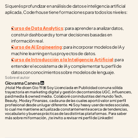
Si querés profundizar en análisis de datos e inteligencia artificial 
aplicada, Coderhouse tiene formaciones para todos los niveles:
: para aprender a analizar datos, 
Curso de Data Analytics
construir dashboards y tomar decisiones basadas en 
información real.
: para incorporar modelos de IA y 
Curso de AI Engineering
machine learning en tus proyectos de datos.
: para 
Curso de Introducción a la Inteligencia Artificial
entender el ecosistema de IA y complementar tu perfil de 
datos con conocimientos sobre modelos de lenguaje.
Sobre el autor
Giovanna Caneva
¡Hola! Me dicen Gio 👋🏽 Soy Licenciada en Publicidad con una sólida 
trayectoria en marketing digital y gestión de contenidos UGC, influencers, 
paid media & owned media. Colaboré con industrias del mundo Tech, 
Beauty, Moda y Finanzas, cada una de las cuales aportó valor a mi perfil 
profesional desde un lugar diferente. 📲 Soy heavy user de redes sociales, 
lo cual me mantiene actualizada constantemente acerca de tendencias, 
vocabulario y buenas prácticas de las distintas plataformas. Para saber 
más sobre mi formación, ¡te invito a revisar mi perfil de LinkedIn!