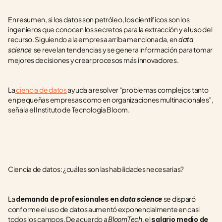
En resumen, si los datos son petróleo, los científicos son los 
ingenieros que conocen los secretos para la extracción y el uso del 
recurso. Siguiendo a la empresa arriba mencionada, en 
data 
se revelan tendencias y se genera información para tomar 
science 
mejores decisiones y crear procesos más innovadores.
La
 ciencia de datos
 ayuda a resolver “problemas complejos tanto 
en pequeñas empresas como en organizaciones multinacionales”, 
señala el Instituto de Tecnología Bloom.
Ciencia de datos: ¿cuáles son las habilidades necesarias?
La 
se disparó 
demanda de profesionales en 
data science
conforme el uso de datos aumentó exponencialmente en casi 
todos los campos. De acuerdo a 
, el 
BloomTech
salario medio de 