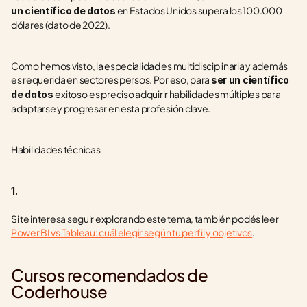
 en Estados Unidos supera los 100.000 
un científico de datos
dólares (dato de 2022).
Como hemos visto, la especialidad es multidisciplinaria y además 
es requerida en sectores persos. Por eso, para 
ser un científico 
exitoso
es preciso adquirir habilidades múltiples para 
de datos 
adaptarse y progresar en esta profesión clave.
Habilidades técnicas
1.
Si te interesa seguir explorando este tema, también podés leer 
Power BI vs Tableau: cuál elegir según tu perfil y objetivos
.
Cursos recomendados de 
Coderhouse