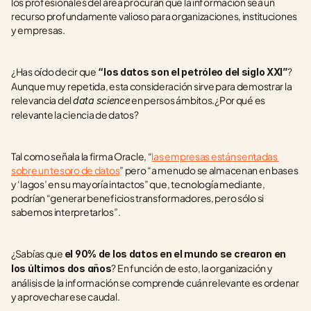
los profesionales del área procuran que la información sea un 
recurso profundamente valioso para organizaciones, instituciones 
y empresas.
¿Has oído decir que
? 
 “los datos son el petróleo del siglo XXI”
Aunque muy repetida, esta consideración sirve para demostrar la 
relevancia del 
 en persos ámbitos.¿Por qué es 
data science
relevante la
ciencia de datos?
Tal como señala la firma Oracle, “
las empresas están sentadas 
sobre un tesoro de datos
” pero “a menudo se almacenan en bases 
y ‘lagos’ en su mayoría intactos” que, tecnología mediante, 
podrían “generar beneficios transformadores, pero sólo si 
sabemos interpretarlos”.
¿Sabías que 
el 90% de los datos en el mundo se crearon en 
? En función de esto, la organización y 
los últimos dos años
análisis de la información se comprende cuán relevante es ordenar 
y aprovechar ese caudal.