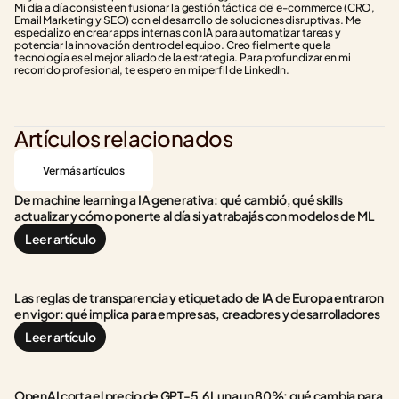
Mi día a día consiste en fusionar la gestión táctica del e-commerce (CRO, 
Email Marketing y SEO) con el desarrollo de soluciones disruptivas. Me 
especializo en crear apps internas con IA para automatizar tareas y 
potenciar la innovación dentro del equipo. Creo fielmente que la 
tecnología es el mejor aliado de la estrategia. Para profundizar en mi 
recorrido profesional, te espero en mi perfil de LinkedIn.
Artículos relacionados
Ver más artículos
De machine learning a IA generativa: qué cambió, qué skills 
actualizar y cómo ponerte al día si ya trabajás con modelos de ML
Leer artículo
Las reglas de transparencia y etiquetado de IA de Europa entraron 
en vigor: qué implica para empresas, creadores y desarrolladores
Leer artículo
OpenAI corta el precio de GPT-5.6 Luna un 80%: qué cambia para 