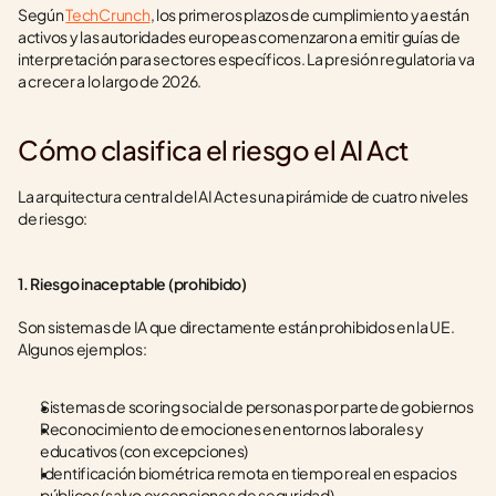
Según 
TechCrunch
, los primeros plazos de cumplimiento ya están 
activos y las autoridades europeas comenzaron a emitir guías de 
interpretación para sectores específicos. La presión regulatoria va 
a crecer a lo largo de 2026.
Cómo clasifica el riesgo el AI Act
La arquitectura central del AI Act es una pirámide de cuatro niveles 
de riesgo:
1. Riesgo inaceptable (prohibido)
Son sistemas de IA que directamente están prohibidos en la UE. 
Algunos ejemplos:
Sistemas de scoring social de personas por parte de gobiernos
Reconocimiento de emociones en entornos laborales y 
educativos (con excepciones)
Identificación biométrica remota en tiempo real en espacios 
públicos (salvo excepciones de seguridad)