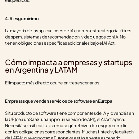
etiquetados.
4. Riesgo mínimo
La mayoría de las aplicaciones de IA caen en esta categoría: filtros 
de spam, sistemas de recomendación, videojuegos con IA. No 
tienen obligaciones específicas adicionales bajo el AI Act.
Cómo impacta a empresas y startups 
en Argentina y LATAM
El impacto más directo ocurre en tres escenarios:
Empresas que venden servicios de software en Europa
Si tu producto de software tiene componentes de IA y lo vendés en 
la UE (sea un SaaS, una app o un servicio de API), el AI Act aplica. 
Necesitás clasificar tu sistema según el nivel de riesgo y cumplir 
con las obligaciones correspondientes. Muchas fintech y legaltech 
de LATAM que exportan a Europa ya están en este escenario.