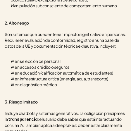
Manipulación subconsciente de comportamiento humano
2. Alto riesgo
Son sistemas que pueden tener impacto significativo en personas. 
Requieren evaluación de conformidad, registro en una base de 
datos de la UE y documentación técnica exhaustiva. Incluyen:
IA en selección de personal
IA en acceso a crédito o seguros
IA en educación (calificación automática de estudiantes)
IA en infraestructura crítica (energía, agua, transporte)
IA en diagnóstico médico
3. Riesgo limitado
Incluye chatbots y sistemas generativos. La obligación principal es 
la 
: el usuario debe saber que está interactuando 
transparencia
con una IA. También aplica a deepfakes: deben estar claramente 