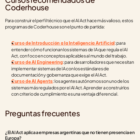
Coderhouse
Para construir el perfil técnico que el AI Act hace más valioso, estos 
programas de Coderhouse son el punto de partida:
: para 
Curso de Introducción a la Inteligencia Artificial
entender cómo funcionan los sistemas de IA que regula el AI 
Act, con foco en conceptos aplicables al mundo del trabajo.
: para desarrolladores que necesitan 
Curso de AI Engineering
implementar sistemas de IA con los estándares de 
documentación y gobernanza que exige el AI Act.
: los agentes autónomos son uno de los 
Curso de AI Agents
sistemas más regulados por el AI Act. Aprender a construirlos 
con criterio de cumplimiento es una ventaja diferencial.
Preguntas frecuentes
¿El AI Act aplica a empresas argentinas que no tienen presencia en 
Europa?