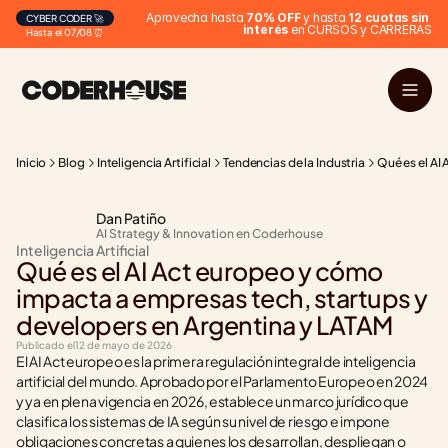
Aprovecha hasta 
70% OFF
 y hasta 
12 cuotas sin 
CYBER CODER 🚀
interés
 en CURSOS y CARRERAS
Hasta el 07/08 ⏰
Inicio
Blog
Inteligencia Artificial
Tendencias de la Industria
Qué es el AI
Dan Patiño
AI Strategy & Innovation en Coderhouse
Inteligencia Artificial
Qué es el AI Act europeo y cómo 
impacta a empresas tech, startups y 
developers en Argentina y LATAM
Publicado el
12 de mayo de 2026
El AI Act europeo es la primera regulación integral de inteligencia 
artificial del mundo. Aprobado por el Parlamento Europeo en 2024 
y ya en plena vigencia en 2026, establece un marco jurídico que 
clasifica los sistemas de IA según su nivel de riesgo e impone 
obligaciones concretas a quienes los desarrollan, despliegan o 