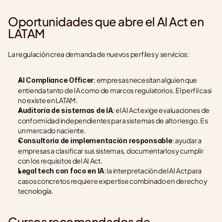
Oportunidades que abre el AI Act en 
LATAM
La regulación crea demanda de nuevos perfiles y servicios:
: empresas necesitan alguien que 
AI Compliance Officer
entienda tanto de IA como de marcos regulatorios. El perfil casi 
no existe en LATAM.
: el AI Act exige evaluaciones de 
Auditoría de sistemas de IA
conformidad independientes para sistemas de alto riesgo. Es 
un mercado naciente.
: ayudar a 
Consultoría de implementación responsable
empresas a clasificar sus sistemas, documentarlos y cumplir 
con los requisitos del AI Act.
: la interpretación del AI Act para 
Legal tech con foco en IA
casos concretos requiere expertise combinado en derecho y 
tecnología.
Cursos recomendados de 