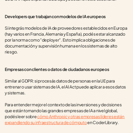
Developers que trabajan con modelos de IA europeos
Si integrás modelos de IA de proveedores establecidos en Europa 
(hay varios en Francia, Alemania y España), podés estar alcanzado 
por la norma como "deployer". Esto implica obligaciones de 
documentación y supervisión humana en los sistemas de alto 
riesgo.
Empresas con clientes o datos de ciudadanos europeos
Similar al GDPR: si procesás datos de personas en la UE para 
entrenar o usar sistemas de IA, el AI Act puede aplicar a esos datos 
y sistemas.
Para entender mejor el contexto de las inversiones y decisiones 
que están tomando las grandes empresas de IA a nivel global, 
podés leer sobre 
cómo Anthropic y otras empresas líderes están 
expandiendo su infraestructura de cómputo
 en CoderLibrary.