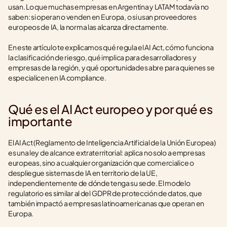
usan. Lo que muchas empresas en Argentina y LATAM todavía no 
saben: si operan o venden en Europa, o si usan proveedores 
europeos de IA, la norma las alcanza directamente.
En este artículo te explicamos qué regula el AI Act, cómo funciona 
la clasificación de riesgo, qué implica para desarrolladores y 
empresas de la región, y qué oportunidades abre para quienes se 
especialicen en IA compliance.
Qué es el AI Act europeo y por qué es 
importante
El AI Act (Reglamento de Inteligencia Artificial de la Unión Europea) 
es una ley de alcance extraterritorial: aplica no solo a empresas 
europeas, sino a cualquier organización que comercialice o 
despliegue sistemas de IA en territorio de la UE, 
independientemente de dónde tenga su sede. El modelo 
regulatorio es similar al del GDPR de protección de datos, que 
también impactó a empresas latinoamericanas que operan en 
Europa.