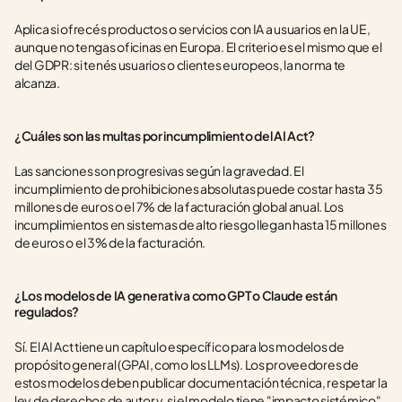
Aplica si ofrecés productos o servicios con IA a usuarios en la UE, 
aunque no tengas oficinas en Europa. El criterio es el mismo que el 
del GDPR: si tenés usuarios o clientes europeos, la norma te 
alcanza.
¿Cuáles son las multas por incumplimiento del AI Act?
Las sanciones son progresivas según la gravedad. El 
incumplimiento de prohibiciones absolutas puede costar hasta 35 
millones de euros o el 7% de la facturación global anual. Los 
incumplimientos en sistemas de alto riesgo llegan hasta 15 millones 
de euros o el 3% de la facturación.
¿Los modelos de IA generativa como GPT o Claude están 
regulados?
Sí. El AI Act tiene un capítulo específico para los modelos de 
propósito general (GPAI, como los LLMs). Los proveedores de 
estos modelos deben publicar documentación técnica, respetar la 
ley de derechos de autor y, si el modelo tiene "impacto sistémico", 