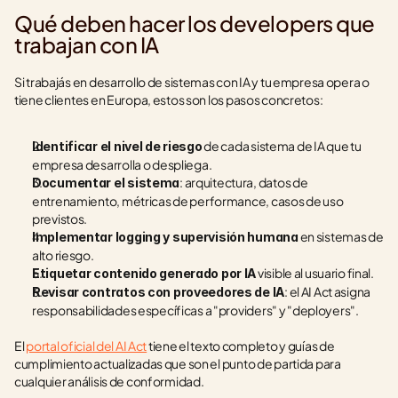
Qué deben hacer los developers que 
trabajan con IA
Si trabajás en desarrollo de sistemas con IA y tu empresa opera o 
tiene clientes en Europa, estos son los pasos concretos:
 de cada sistema de IA que tu 
Identificar el nivel de riesgo
empresa desarrolla o despliega.
: arquitectura, datos de 
Documentar el sistema
entrenamiento, métricas de performance, casos de uso 
previstos.
 en sistemas de 
Implementar logging y supervisión humana
alto riesgo.
 visible al usuario final.
Etiquetar contenido generado por IA
: el AI Act asigna 
Revisar contratos con proveedores de IA
responsabilidades específicas a "providers" y "deployers".
El 
portal oficial del AI Act
 tiene el texto completo y guías de 
cumplimiento actualizadas que son el punto de partida para 
cualquier análisis de conformidad.