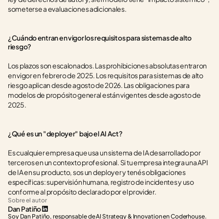
someterse a evaluaciones adicionales.
¿Cuándo entran en vigor los requisitos para sistemas de alto 
riesgo?
Los plazos son escalonados. Las prohibiciones absolutas entraron 
en vigor en febrero de 2025. Los requisitos para sistemas de alto 
riesgo aplican desde agosto de 2026. Las obligaciones para 
modelos de propósito general están vigentes desde agosto de 
2025.
¿Qué es un "deployer" bajo el AI Act?
Es cualquier empresa que usa un sistema de IA desarrollado por 
terceros en un contexto profesional. Si tu empresa integra una API 
de IA en su producto, sos un deployer y tenés obligaciones 
específicas: supervisión humana, registro de incidentes y uso 
conforme al propósito declarado por el provider.
Sobre el autor
Dan Patiño
Soy Dan Patiño, responsable de AI Strategy & Innovation en Coderhouse. 