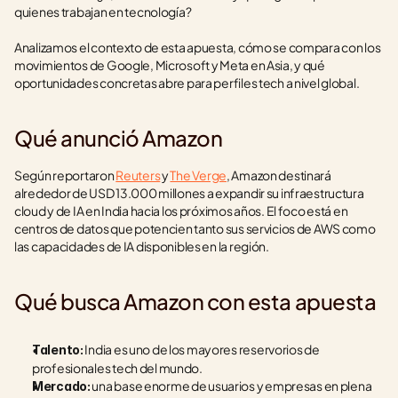
quienes trabajan en tecnología?
Analizamos el contexto de esta apuesta, cómo se compara con los 
movimientos de Google, Microsoft y Meta en Asia, y qué 
oportunidades concretas abre para perfiles tech a nivel global.
Qué anunció Amazon
Según reportaron 
Reuters
 y 
The Verge
, Amazon destinará 
alrededor de USD 13.000 millones a expandir su infraestructura 
cloud y de IA en India hacia los próximos años. El foco está en 
centros de datos que potencien tanto sus servicios de AWS como 
las capacidades de IA disponibles en la región.
Qué busca Amazon con esta apuesta
 India es uno de los mayores reservorios de 
Talento:
profesionales tech del mundo.
 una base enorme de usuarios y empresas en plena 
Mercado: