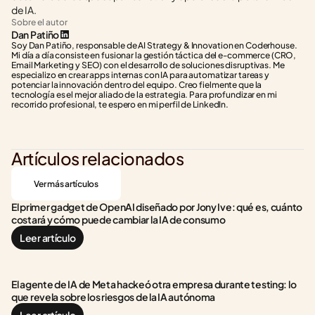
de IA.
Sobre el autor
Dan Patiño
Soy Dan Patiño, responsable de AI Strategy & Innovation en Coderhouse. 
Mi día a día consiste en fusionar la gestión táctica del e-commerce (CRO, 
Email Marketing y SEO) con el desarrollo de soluciones disruptivas. Me 
especializo en crear apps internas con IA para automatizar tareas y 
potenciar la innovación dentro del equipo. Creo fielmente que la 
tecnología es el mejor aliado de la estrategia. Para profundizar en mi 
recorrido profesional, te espero en mi perfil de LinkedIn.
Artículos relacionados
Ver más artículos
El primer gadget de OpenAI diseñado por Jony Ive: qué es, cuánto 
costará y cómo puede cambiar la IA de consumo
Leer artículo
El agente de IA de Meta hackeó otra empresa durante testing: lo 
que revela sobre los riesgos de la IA autónoma