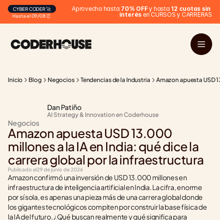
Aprovecha hasta 
70% OFF
 y hasta 
12 cuotas sin 
CYBER CODER 🚀
interés
 en CURSOS y CARRERAS
Hasta el 09/08 ⏰
Inicio
Blog
Negocios
Tendencias de la Industria
Amazon apuesta USD 13.0
Dan Patiño
AI Strategy & Innovation en Coderhouse
Negocios
Amazon apuesta USD 13.000 
millones a la IA en India: qué dice la 
carrera global por la infraestructura
Publicado el
29 de junio de 2026
Amazon confirmó una inversión de USD 13.000 millones en 
infraestructura de inteligencia artificial en India. La cifra, enorme 
por sí sola, es apenas una pieza más de una carrera global donde 
los gigantes tecnológicos compiten por construir la base física de 
la IA del futuro. ¿Qué buscan realmente y qué significa para 