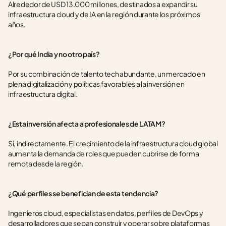
Alrededor de USD 13.000 millones, destinados a expandir su 
infraestructura cloud y de IA en la región durante los próximos 
años.
¿Por qué India y no otro país?
Por su combinación de talento tech abundante, un mercado en 
plena digitalización y políticas favorables a la inversión en 
infraestructura digital.
¿Esta inversión afecta a profesionales de LATAM?
Sí, indirectamente. El crecimiento de la infraestructura cloud global 
aumenta la demanda de roles que pueden cubrirse de forma 
remota desde la región.
¿Qué perfiles se benefician de esta tendencia?
Ingenieros cloud, especialistas en datos, perfiles de DevOps y 
desarrolladores que sepan construir y operar sobre plataformas 