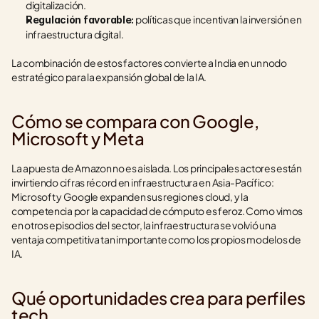
digitalización.
 políticas que incentivan la inversión en 
Regulación favorable:
infraestructura digital.
La combinación de estos factores convierte a India en un nodo 
estratégico para la expansión global de la IA.
Cómo se compara con Google, 
Microsoft y Meta
La apuesta de Amazon no es aislada. Los principales actores están 
invirtiendo cifras récord en infraestructura en Asia-Pacífico: 
Microsoft y Google expanden sus regiones cloud, y la 
competencia por la capacidad de cómputo es feroz. Como vimos 
en otros episodios del sector, la infraestructura se volvió una 
ventaja competitiva tan importante como los propios modelos de 
IA.
Qué oportunidades crea para perfiles 
tech