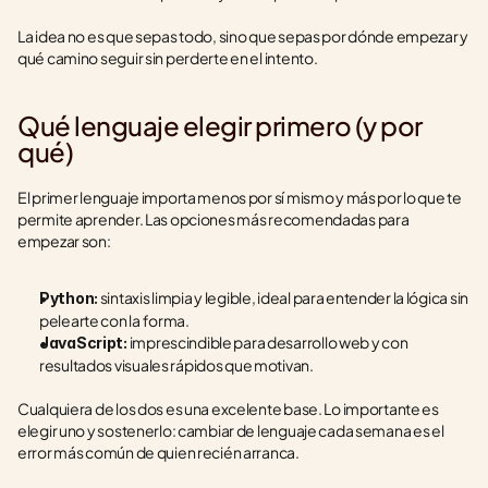
La idea no es que sepas todo, sino que sepas por dónde empezar y 
qué camino seguir sin perderte en el intento.
Qué lenguaje elegir primero (y por 
qué)
El primer lenguaje importa menos por sí mismo y más por lo que te 
permite aprender. Las opciones más recomendadas para 
empezar son:
 sintaxis limpia y legible, ideal para entender la lógica sin 
Python:
pelearte con la forma.
 imprescindible para desarrollo web y con 
JavaScript:
resultados visuales rápidos que motivan.
Cualquiera de los dos es una excelente base. Lo importante es 
elegir uno y sostenerlo: cambiar de lenguaje cada semana es el 
error más común de quien recién arranca.