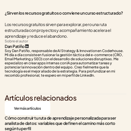
¿Sirven los recursos gratuitos o conviene un curso estructurado?
Los recursos gratuitos sirven para explorar, pero una ruta 
estructurada con proyectos y acompañamiento acelera el 
aprendizaje y reduce el abandono.
Sobre el autor
Dan Patiño
Soy Dan Patiño, responsable de AI Strategy & Innovation en Coderhouse. 
Mi día a día consiste en fusionar la gestión táctica del e-commerce (CRO, 
Email Marketing y SEO) con el desarrollo de soluciones disruptivas. Me 
especializo en crear apps internas con IA para automatizar tareas y 
potenciar la innovación dentro del equipo. Creo fielmente que la 
tecnología es el mejor aliado de la estrategia. Para profundizar en mi 
recorrido profesional, te espero en mi perfil de LinkedIn.
Artículos relacionados
Ver más artículos
Cómo construir tu ruta de aprendizaje personalizada para ser 
analista de datos: variables que definen el camino más corto 
según tu perfil