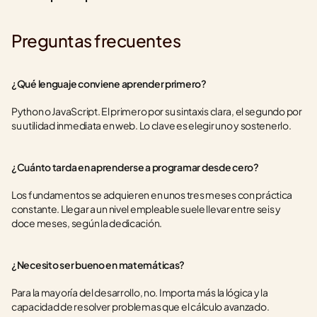
Preguntas frecuentes
¿Qué lenguaje conviene aprender primero?
Python o JavaScript. El primero por su sintaxis clara, el segundo por 
su utilidad inmediata en web. Lo clave es elegir uno y sostenerlo.
¿Cuánto tarda en aprenderse a programar desde cero?
Los fundamentos se adquieren en unos tres meses con práctica 
constante. Llegar a un nivel empleable suele llevar entre seis y 
doce meses, según la dedicación.
¿Necesito ser bueno en matemáticas?
Para la mayoría del desarrollo, no. Importa más la lógica y la 
capacidad de resolver problemas que el cálculo avanzado.