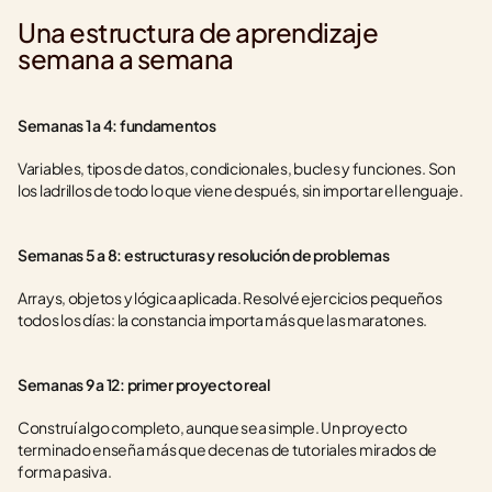
Una estructura de aprendizaje 
semana a semana
Semanas 1 a 4: fundamentos
Variables, tipos de datos, condicionales, bucles y funciones. Son 
los ladrillos de todo lo que viene después, sin importar el lenguaje.
Semanas 5 a 8: estructuras y resolución de problemas
Arrays, objetos y lógica aplicada. Resolvé ejercicios pequeños 
todos los días: la constancia importa más que las maratones.
Semanas 9 a 12: primer proyecto real
Construí algo completo, aunque sea simple. Un proyecto 
terminado enseña más que decenas de tutoriales mirados de 
forma pasiva.