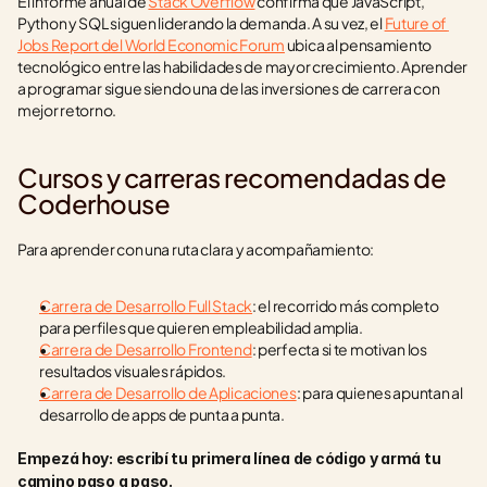
El informe anual de 
Stack Overflow
 confirma que JavaScript, 
Python y SQL siguen liderando la demanda. A su vez, el 
Future of 
Jobs Report del World Economic Forum
 ubica al pensamiento 
tecnológico entre las habilidades de mayor crecimiento. Aprender 
a programar sigue siendo una de las inversiones de carrera con 
mejor retorno.
Cursos y carreras recomendadas de 
Coderhouse
Para aprender con una ruta clara y acompañamiento:
Carrera de Desarrollo Full Stack
: el recorrido más completo 
para perfiles que quieren empleabilidad amplia.
Carrera de Desarrollo Frontend
: perfecta si te motivan los 
resultados visuales rápidos.
Carrera de Desarrollo de Aplicaciones
: para quienes apuntan al 
desarrollo de apps de punta a punta.
Empezá hoy: escribí tu primera línea de código y armá tu 
camino paso a paso.