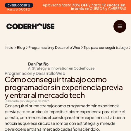
Aprovecha hasta 
70% OFF
 y hasta 
12 cuotas sin 
CYBER CODER 🚀
interés
 en CURSOS y CARRERAS
Hasta el 09/08 ⏰
Inicio
Blog
Programación y Desarrollo Web
Tips para conseguir trabajo
Dan Patiño
AI Strategy & Innovation en Coderhouse
Programación y Desarrollo Web
Cómo conseguir trabajo como 
programador sin experiencia previa 
y entrar al mercado tech
Publicado el
29 de junio de 2026
Conseguir el primer trabajo como programador sin experiencia 
previa parece un círculo imposible: piden experiencia para darte el 
puesto, pero necesitás el puesto para tener experiencia. La buena 
noticia es que ese círculo se rompe con estrategia, y miles de 
developers entran al mercado cada año haciéndolo.