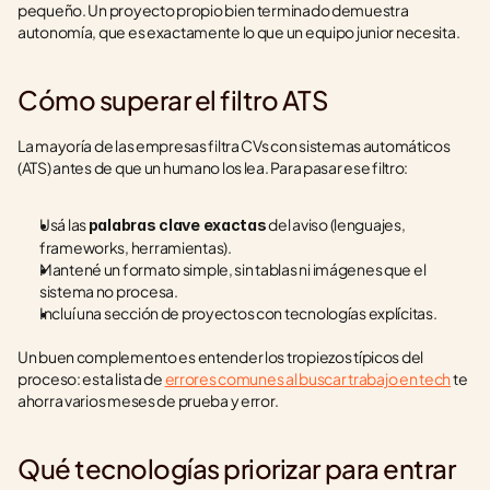
pequeño. Un proyecto propio bien terminado demuestra 
autonomía, que es exactamente lo que un equipo junior necesita.
Cómo superar el filtro ATS
La mayoría de las empresas filtra CVs con sistemas automáticos 
(ATS) antes de que un humano los lea. Para pasar ese filtro:
Usá las 
 del aviso (lenguajes, 
palabras clave exactas
frameworks, herramientas).
Mantené un formato simple, sin tablas ni imágenes que el 
sistema no procesa.
Incluí una sección de proyectos con tecnologías explícitas.
Un buen complemento es entender los tropiezos típicos del 
proceso: esta lista de 
errores comunes al buscar trabajo en tech
 te 
ahorra varios meses de prueba y error.
Qué tecnologías priorizar para entrar