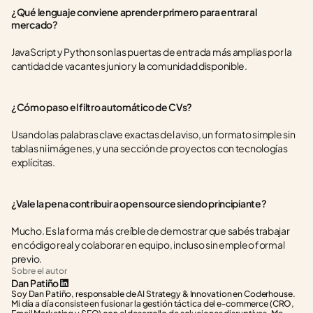
¿Qué lenguaje conviene aprender primero para entrar al 
mercado?
JavaScript y Python son las puertas de entrada más amplias por la 
cantidad de vacantes junior y la comunidad disponible.
¿Cómo paso el filtro automático de CVs?
Usando las palabras clave exactas del aviso, un formato simple sin 
tablas ni imágenes, y una sección de proyectos con tecnologías 
explícitas.
¿Vale la pena contribuir a open source siendo principiante?
Mucho. Es la forma más creíble de demostrar que sabés trabajar 
en código real y colaborar en equipo, incluso sin empleo formal 
previo.
Sobre el autor
Dan Patiño
Soy Dan Patiño, responsable de AI Strategy & Innovation en Coderhouse. 
Mi día a día consiste en fusionar la gestión táctica del e-commerce (CRO, 