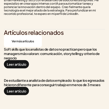
Email Marketing y SEO) con el desarrollo de soluciones disruptivas. Me 
especializo en crear apps internas con IA para automatizar tareas y 
potenciar la innovación dentro del equipo. Creo fielmente que la 
tecnología es el mejor aliado de la estrategia. Para profundizar en mi 
recorrido profesional, te espero en mi perfil de LinkedIn.
Artículos relacionados
Ver más artículos
Soft skills que los analistas de datos no practican pero que los 
managers más valoran: comunicación, storytelling y criterio de 
negocio
Leer artículo
De estudiante a analista de datos empleado: lo que los egresados 
hicieron diferente para conseguir trabajo en menos de 3 meses
Leer artículo