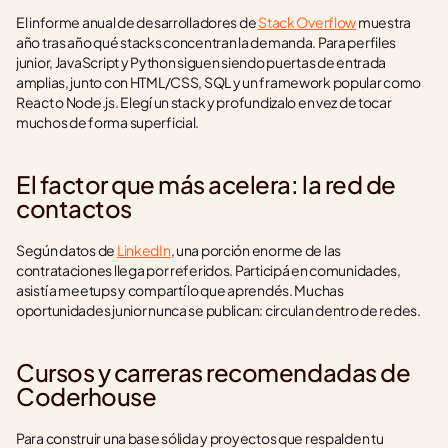
El informe anual de desarrolladores de 
Stack Overflow
 muestra 
año tras año qué stacks concentran la demanda. Para perfiles 
junior, JavaScript y Python siguen siendo puertas de entrada 
amplias, junto con HTML/CSS, SQL y un framework popular como 
React o Node.js. Elegí un stack y profundizalo en vez de tocar 
muchos de forma superficial.
El factor que más acelera: la red de 
contactos
Según datos de 
LinkedIn
, una porción enorme de las 
contrataciones llega por referidos. Participá en comunidades, 
asistí a meetups y compartí lo que aprendés. Muchas 
oportunidades junior nunca se publican: circulan dentro de redes.
Cursos y carreras recomendadas de 
Coderhouse
Para construir una base sólida y proyectos que respalden tu 