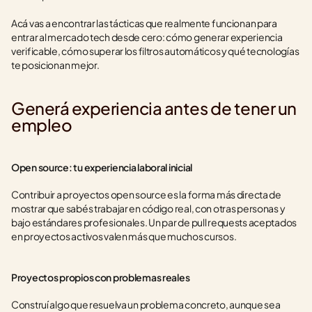
Acá vas a encontrar las tácticas que realmente funcionan para 
entrar al mercado tech desde cero: cómo generar experiencia 
verificable, cómo superar los filtros automáticos y qué tecnologías 
te posicionan mejor.
Generá experiencia antes de tener un 
empleo
Open source: tu experiencia laboral inicial
Contribuir a proyectos open source es la forma más directa de 
mostrar que sabés trabajar en código real, con otras personas y 
bajo estándares profesionales. Un par de pull requests aceptados 
en proyectos activos valen más que muchos cursos.
Proyectos propios con problemas reales
Construí algo que resuelva un problema concreto, aunque sea 