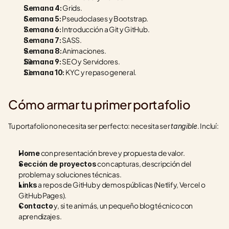
 Grids.
Semana 4:
 Pseudoclases y Bootstrap.
Semana 5:
 Introducción a Git y GitHub.
Semana 6:
 SASS.
Semana 7:
 Animaciones.
Semana 8:
 SEO y Servidores.
Semana 9:
 KYC y repaso general.
Semana 10:
Cómo armar tu primer portafolio
Tu portafolio no necesita ser perfecto: necesita ser 
. Incluí:
tangible
 con presentación breve y propuesta de valor.
Home
 con capturas, descripción del 
Sección de proyectos
problema y soluciones técnicas.
 a repos de GitHub y demos públicas (Netlify, Vercel o 
Links
GitHub Pages).
 y, si te animás, un pequeño blog técnico con 
Contacto
aprendizajes.