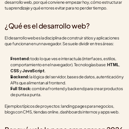
desarrollo web, por qué conviene empezar hoy, cómo estructurar 
tu aprendizaje y qué errores evitar para no perder tiempo.
¿Qué es el desarrollo web?
El desarrollo web es la disciplina de construir sitios y aplicaciones 
que funcionan en un navegador. Se suele dividir en tres áreas:
 todo lo que ves e interactuás (interfaces, estilos, 
Frontend:
comportamiento en el navegador). Tecnologías base: 
, 
HTML
 y 
.
CSS
JavaScript
 la lógica del servidor, bases de datos, autenticación y 
Backend:
APIs que alimentan al frontend.
 combina frontend y backend para crear productos 
Full Stack:
de punta a punta.
Ejemplos típicos de proyectos: landing pages para negocios, 
blogs con CMS, tiendas online, dashboards internos y apps web.