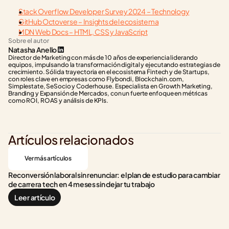
Stack Overflow Developer Survey 2024 – Technology
GitHub Octoverse – Insights del ecosistema
MDN Web Docs – HTML, CSS y JavaScript
Sobre el autor
Natasha Anello
Director de Marketing con más de 10 años de experiencia liderando 
equipos, impulsando la transformación digital y ejecutando estrategias de 
crecimiento. Sólida trayectoria en el ecosistema Fintech y de Startups, 
con roles clave en empresas como Flybondi, Blockchain.com, 
Simplestate, SeSocio y Coderhouse. Especialista en Growth Marketing, 
Branding y Expansión de Mercados, con un fuerte enfoque en métricas 
como ROI, ROAS y análisis de KPIs.
Artículos relacionados
Ver más artículos
Reconversión laboral sin renunciar: el plan de estudio para cambiar 
de carrera tech en 4 meses sin dejar tu trabajo
Leer artículo