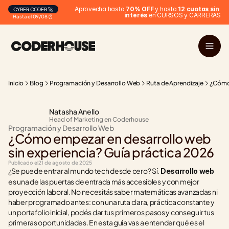
Aprovecha hasta 
70% OFF
 y hasta 
12 cuotas sin 
CYBER CODER 🚀
interés
 en CURSOS y CARRERAS
Hasta el 09/08 ⏰
Inicio
Blog
Programación y Desarrollo Web
Ruta de Aprendizaje
¿Cómo 
Natasha Anello
Head of Marketing en Coderhouse
Programación y Desarrollo Web
¿Cómo empezar en desarrollo web 
sin experiencia? Guía práctica 2026
Publicado el
21 de agosto de 2025
¿Se puede entrar al mundo tech desde cero? Sí. 
Desarrollo web
es una de las puertas de entrada más accesibles y con mejor 
proyección laboral. No necesitás saber matemáticas avanzadas ni 
haber programado antes: con una ruta clara, práctica constante y 
un portafolio inicial, podés dar tus primeros pasos y conseguir tus 
primeras oportunidades. En esta guía vas a entender qué es el 