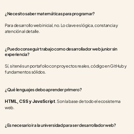
¿Necesito saber matemáticas para programar?
Para desarrollo web inicial, no. Lo clave es lógica, constancia y 
atención al detalle.
¿Puedo conseguir trabajo como desarrollador web junior sin 
experiencia?
Sí, si tenés un portafolio con proyectos reales, código en GitHub y 
fundamentos sólidos.
¿Qué lenguajes debo aprender primero?
. Son la base de todo el ecosistema 
HTML, CSS y JavaScript
web.
¿Es necesario ir a la universidad para ser desarrollador web?