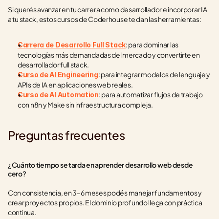
Si querés avanzar en tu carrera como desarrollador e incorporar IA 
a tu stack, estos cursos de Coderhouse te dan las herramientas:
: para dominar las 
Carrera de Desarrollo Full Stack
tecnologías más demandadas del mercado y convertirte en 
desarrollador full stack.
: para integrar modelos de lenguaje y 
Curso de AI Engineering
APIs de IA en aplicaciones web reales.
: para automatizar flujos de trabajo 
Curso de AI Automation
con n8n y Make sin infraestructura compleja.
Preguntas frecuentes
¿Cuánto tiempo se tarda en aprender desarrollo web desde 
cero?
Con consistencia, en 3–6 meses podés manejar fundamentos y 
crear proyectos propios. El dominio profundo llega con práctica 
continua.