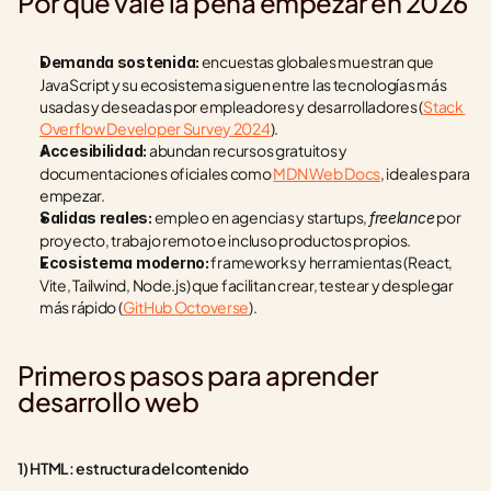
Por qué vale la pena empezar en 2026
 encuestas globales muestran que 
Demanda sostenida:
JavaScript y su ecosistema siguen entre las tecnologías más 
usadas y deseadas por empleadores y desarrolladores (
Stack 
Overflow Developer Survey 2024
).
 abundan recursos gratuitos y 
Accesibilidad:
documentaciones oficiales como 
MDN Web Docs
, ideales para 
empezar.
 empleo en agencias y startups, 
 por 
Salidas reales:
freelance
proyecto, trabajo remoto e incluso productos propios.
 frameworks y herramientas (React, 
Ecosistema moderno:
Vite, Tailwind, Node.js) que facilitan crear, testear y desplegar 
más rápido (
GitHub Octoverse
).
Primeros pasos para aprender 
desarrollo web
1) HTML: estructura del contenido