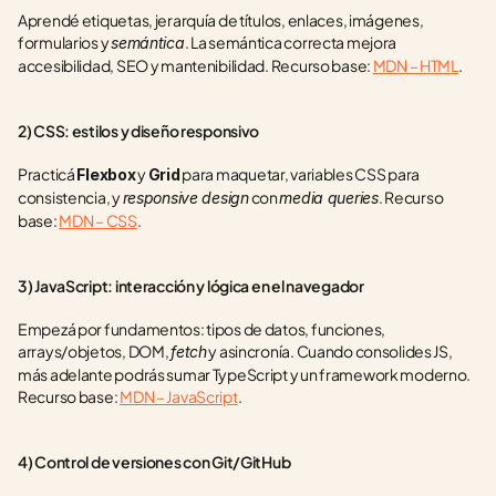
Aprendé etiquetas, jerarquía de títulos, enlaces, imágenes, 
formularios y 
. La semántica correcta mejora 
semántica
accesibilidad, SEO y mantenibilidad. Recurso base: 
MDN – HTML
.
2) CSS: estilos y diseño responsivo
Practicá 
 y 
 para maquetar, variables CSS para 
Flexbox
Grid
consistencia, y 
 con 
. Recurso 
responsive design
media queries
base: 
MDN – CSS
.
3) JavaScript: interacción y lógica en el navegador
Empezá por fundamentos: tipos de datos, funciones, 
arrays/objetos, DOM, 
 y asincronía. Cuando consolides JS, 
fetch
más adelante podrás sumar TypeScript y un framework moderno. 
Recurso base: 
MDN – JavaScript
.
4) Control de versiones con Git/GitHub