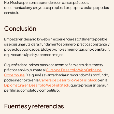
No. Muchas personas aprenden con cursos prácticos, 
documentación y proyectos propios. Lo que pesa es lo que podés 
construir.
Conclusión
Empezar en desarrollo web sin experiencia es totalmente posible 
si seguís una ruta clara: fundamentos primero, práctica constante y 
proyectos publicados. El objetivo no es memorizar, sino 
, 
construir
equivocarte rápido y aprender mejor.
Si querés dar el primer paso con acompañamiento de tutores y 
práctica en vivo, sumate al 
Curso de Desarrollo Web Online de 
Coderhouse
. Y si querés avanzar hacia un recorrido más profundo, 
podés inscribirte en la 
Carrera de Desarrollo Web Full Stack
 o en la 
Diplomatura en Desarrollo Web Full Stack
, que te preparan para un 
perfil más completo y competitivo.
Fuentes y referencias