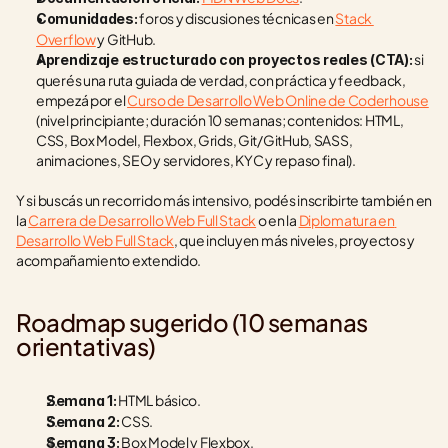
 foros y discusiones técnicas en 
Stack 
Comunidades:
Overflow
 y GitHub.
 si 
Aprendizaje estructurado con proyectos reales (CTA):
querés una ruta guiada de verdad, con práctica y feedback, 
empezá por el 
Curso de Desarrollo Web Online de Coderhouse
(nivel principiante; duración 10 semanas; contenidos: HTML, 
CSS, Box Model, Flexbox, Grids, Git/GitHub, SASS, 
animaciones, SEO y servidores, KYC y repaso final).
Y si buscás un recorrido más intensivo, podés inscribirte también en 
la 
Carrera de Desarrollo Web Full Stack
 o en la 
Diplomatura en 
Desarrollo Web Full Stack
, que incluyen más niveles, proyectos y 
acompañamiento extendido.
Roadmap sugerido (10 semanas 
orientativas)
 HTML básico.
Semana 1:
 CSS.
Semana 2:
 Box Model y Flexbox.
Semana 3: