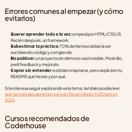
Errores comunes al empezar (y cómo 
evitarlos)
 empezá por HTML/CSS/JS. 
Querer aprender todo a la vez:
Recién después, un framework.
 70% del tiempo debería ser 
Subestimar la práctica:
escribiendo código y corrigiendo.
 un proyecto sin demo es casi invisible. Mostrálo, 
No publicar:
pedí feedback y mejoralo.
 está bien inspirarse, pero explicá en tu 
Copiar sin entender:
README qué hiciste y por qué.
Si te interesa seguir explorando este tema, también podés leer 
qué tecnologías aprender para ser Desarrollador Full Stack en 
2026
.
Cursos recomendados de 
Coderhouse