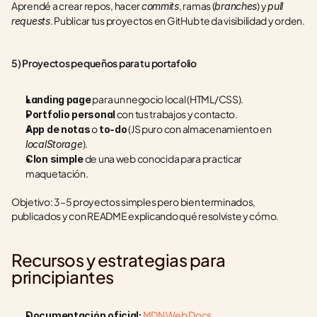
Aprendé a crear repos, hacer 
, ramas (
) y 
commits
branches
pull 
. Publicar tus proyectos en GitHub te da visibilidad y orden.
requests
5) Proyectos pequeños para tu portafolio
 para un negocio local (HTML/CSS).
Landing page
 con tus trabajos y contacto.
Portfolio personal
 o 
 (JS puro con almacenamiento en 
App de notas
to-do
).
localStorage
 de una web conocida para practicar 
Clon simple
maquetación.
Objetivo: 3–5 proyectos simples pero bien terminados, 
publicados y con README explicando qué resolviste y cómo.
Recursos y estrategias para 
principiantes
MDN Web Docs
.
Documentación oficial: