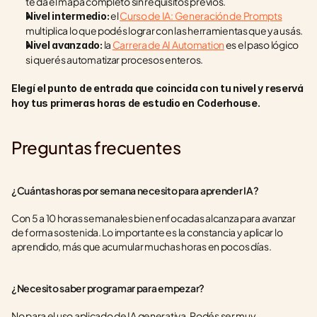
te da el mapa completo sin requisitos previos.
 el 
Curso de IA: Generación de Prompts
Nivel intermedio:
multiplica lo que podés lograr con las herramientas que ya usás.
 la 
Carrera de AI Automation
 es el paso lógico 
Nivel avanzado:
si querés automatizar procesos enteros.
Elegí el punto de entrada que coincida con tu nivel y reservá 
hoy tus primeras horas de estudio en Coderhouse.
Preguntas frecuentes
¿Cuántas horas por semana necesito para aprender IA?
Con 5 a 10 horas semanales bien enfocadas alcanza para avanzar 
de forma sostenida. Lo importante es la constancia y aplicar lo 
aprendido, más que acumular muchas horas en pocos días.
¿Necesito saber programar para empezar?
No para el uso aplicado de IA generativa. Podés ser muy 