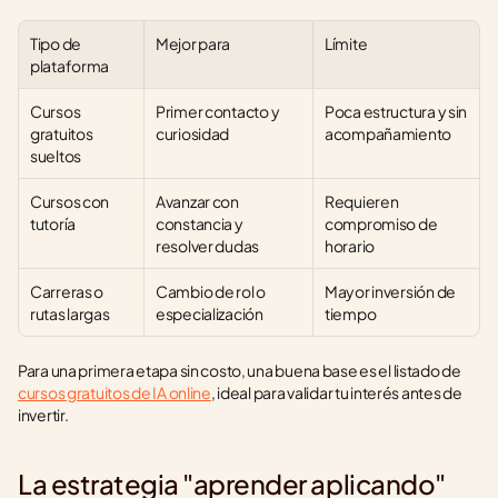
Tipo de 
Mejor para
Límite
plataforma
Cursos 
Primer contacto y 
Poca estructura y sin 
gratuitos 
curiosidad
acompañamiento
sueltos
Cursos con 
Avanzar con 
Requieren 
tutoría
constancia y 
compromiso de 
resolver dudas
horario
Carreras o 
Cambio de rol o 
Mayor inversión de 
rutas largas
especialización
tiempo
Para una primera etapa sin costo, una buena base es el listado de 
cursos gratuitos de IA online
, ideal para validar tu interés antes de 
invertir.
La estrategia "aprender aplicando"