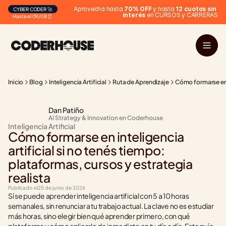
Aprovecha hasta 
70% OFF
 y hasta 
12 cuotas sin 
CYBER CODER 🚀
interés
 en CURSOS y CARRERAS
Hasta el 09/08 ⏰
Inicio
Blog
Inteligencia Artificial
Ruta de Aprendizaje
Cómo formarse en i
Dan Patiño
AI Strategy & Innovation en Coderhouse
Inteligencia Artificial
Cómo formarse en inteligencia 
artificial si no tenés tiempo: 
plataformas, cursos y estrategia 
realista
Publicado el
25 de junio de 2026
Sí se puede aprender inteligencia artificial con 5 a 10 horas 
semanales, sin renunciar a tu trabajo actual. La clave no es estudiar 
más horas, sino elegir bien qué aprender primero, con qué 