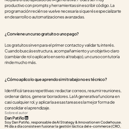
productivo con prompts y herramientas sin escribir código. La 
programación recién se vuelve necesaria si querés especializarte 
en desarrollo o automatizaciones avanzadas.
¿Conviene un curso gratuito o uno pago?
Los gratuitos sirven para el primer contacto y validar tu interés. 
Cuando buscás estructura, acompañamiento y un objetivo claro 
(cambiar de rol o aplicarlo en serio al trabajo), un curso con tutoría 
rinde mucho más.
¿Cómo aplico lo que aprendo si mi trabajo no es técnico?
Identificá tareas repetitivas: redactar correos, resumir reuniones, 
ordenar datos, generar borradores. La IA generativa funciona en 
casi cualquier rol, y aplicarla a esas tareas es la mejor forma de 
consolidar el aprendizaje.
Sobre el autor
Dan Patiño
Soy Dan Patiño, responsable de AI Strategy & Innovation en Coderhouse. 
Mi día a día consiste en fusionar la gestión táctica del e-commerce (CRO, 