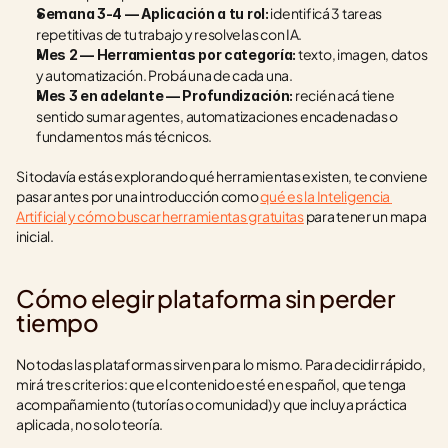
 identificá 3 tareas 
Semana 3-4 — Aplicación a tu rol:
repetitivas de tu trabajo y resolvelas con IA.
 texto, imagen, datos 
Mes 2 — Herramientas por categoría:
y automatización. Probá una de cada una.
 recién acá tiene 
Mes 3 en adelante — Profundización:
sentido sumar agentes, automatizaciones encadenadas o 
fundamentos más técnicos.
Si todavía estás explorando qué herramientas existen, te conviene 
pasar antes por una introducción como 
qué es la Inteligencia 
Artificial y cómo buscar herramientas gratuitas
 para tener un mapa 
inicial.
Cómo elegir plataforma sin perder 
tiempo
No todas las plataformas sirven para lo mismo. Para decidir rápido, 
mirá tres criterios: que el contenido esté en español, que tenga 
acompañamiento (tutorías o comunidad) y que incluya práctica 
aplicada, no solo teoría.