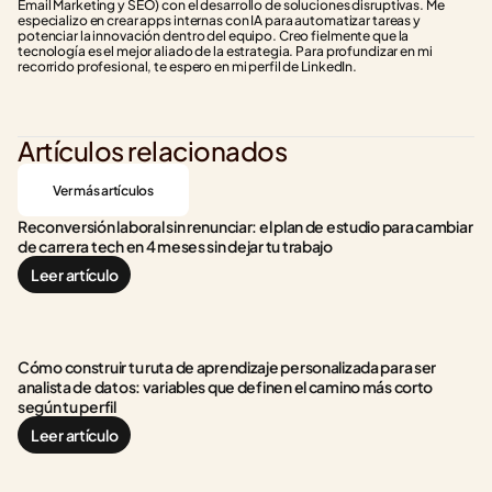
Email Marketing y SEO) con el desarrollo de soluciones disruptivas. Me 
especializo en crear apps internas con IA para automatizar tareas y 
potenciar la innovación dentro del equipo. Creo fielmente que la 
tecnología es el mejor aliado de la estrategia. Para profundizar en mi 
recorrido profesional, te espero en mi perfil de LinkedIn.
Artículos relacionados
Ver más artículos
Reconversión laboral sin renunciar: el plan de estudio para cambiar 
de carrera tech en 4 meses sin dejar tu trabajo
Leer artículo
Cómo construir tu ruta de aprendizaje personalizada para ser 
analista de datos: variables que definen el camino más corto 
según tu perfil
Leer artículo