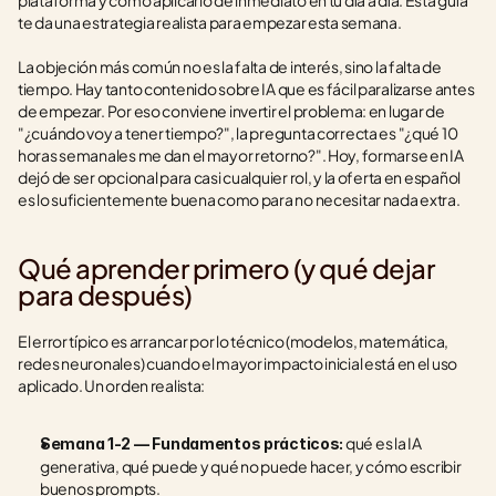
plataforma y cómo aplicarlo de inmediato en tu día a día. Esta guía 
te da una estrategia realista para empezar esta semana.
La objeción más común no es la falta de interés, sino la falta de 
tiempo. Hay tanto contenido sobre IA que es fácil paralizarse antes 
de empezar. Por eso conviene invertir el problema: en lugar de 
"¿cuándo voy a tener tiempo?", la pregunta correcta es "¿qué 10 
horas semanales me dan el mayor retorno?". Hoy, formarse en IA 
dejó de ser opcional para casi cualquier rol, y la oferta en español 
es lo suficientemente buena como para no necesitar nada extra.
Qué aprender primero (y qué dejar 
para después)
El error típico es arrancar por lo técnico (modelos, matemática, 
redes neuronales) cuando el mayor impacto inicial está en el uso 
aplicado. Un orden realista:
 qué es la IA 
Semana 1-2 — Fundamentos prácticos:
generativa, qué puede y qué no puede hacer, y cómo escribir 
buenos prompts.