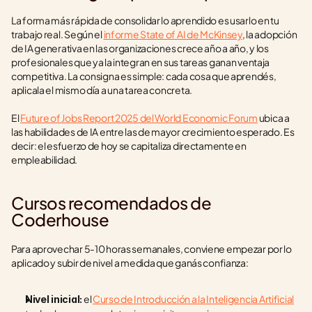
La forma más rápida de consolidar lo aprendido es usarlo en tu 
trabajo real. Según el 
informe State of AI de McKinsey
, la adopción 
de IA generativa en las organizaciones crece año a año, y los 
profesionales que ya la integran en sus tareas ganan ventaja 
competitiva. La consigna es simple: cada cosa que aprendés, 
aplicala el mismo día a una tarea concreta.
El 
Future of Jobs Report 2025 del World Economic Forum
 ubica a 
las habilidades de IA entre las de mayor crecimiento esperado. Es 
decir: el esfuerzo de hoy se capitaliza directamente en 
empleabilidad.
Cursos recomendados de 
Coderhouse
Para aprovechar 5-10 horas semanales, conviene empezar por lo 
aplicado y subir de nivel a medida que ganás confianza:
 el 
Curso de Introducción a la Inteligencia Artificial
Nivel inicial: