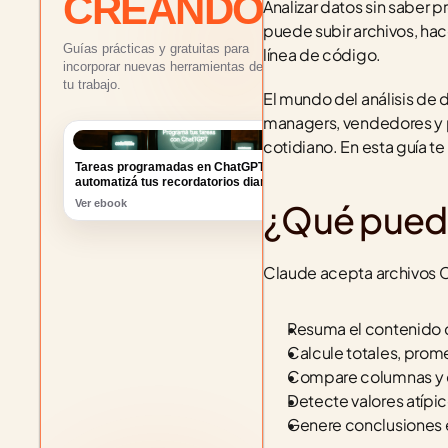
CREANDO
Analizar datos sin saber p
puede subir archivos, hace
Guías prácticas y gratuitas para
línea de código.
incorporar nuevas herramientas de IA a
tu trabajo.
El mundo del análisis de 
managers, vendedores y p
Tareas programadas en ChatGPT:
cotidiano. En esta guía 
automatizá tus recordatorios diarios
Ver ebook
¿Qué puede
Claude acepta archivos C
Resuma el contenido de
Calcule totales, prom
Compare columnas y c
Detecte valores atípi
Genere conclusiones en