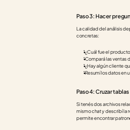
Paso 3: Hacer pregun
La calidad del análisis d
concretas:
"¿Cuál fue el product
"Compará las ventas d
"¿Hay algún cliente 
"Resumí los datos en u
Paso 4: Cruzar tabla
Si tenés dos archivos rel
mismo chat y describí la 
permite encontrar patrones