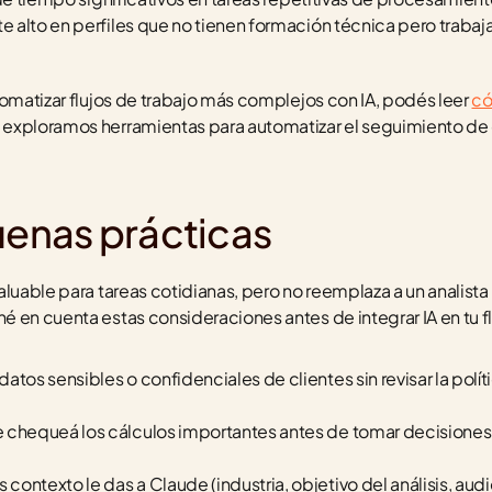
alto en perfiles que no tienen formación técnica pero trabaja
tomatizar flujos de trabajo más complejos con IA, podés leer 
có
 exploramos herramientas para automatizar el seguimiento de cl
uenas prácticas
aluable para tareas cotidianas, pero no reemplaza a un analista
 en cuenta estas consideraciones antes de integrar IA en tu flu
datos sensibles o confidenciales de clientes sin revisar la polít
 chequeá los cálculos importantes antes de tomar decisiones
contexto le das a Claude (industria, objetivo del análisis, audie