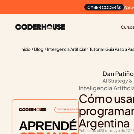
Apro
CYBER CODER 🚀
Curso
Inicio
Blog
Inteligencia Artificial
Tutorial: Guía Paso a Pa
Dan Patiño
AI Strategy &
Inteligencia Artifici
Cómo usar 
programar:
TUTORIALES GRATUITOS
Argentina
APRENDÉ
Publicado el
28 de mayo de 202