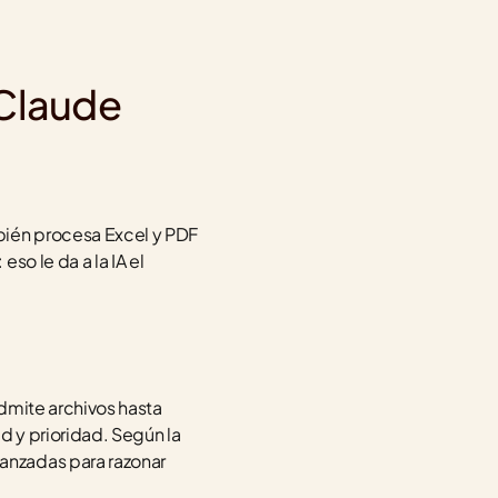
 Claude
ién procesa Excel y PDF 
o le da a la IA el 
admite archivos hasta 
cierto peso; si trabajás con bases de datos grandes, Claude Pro ofrece mayor capacidad y prioridad. Según la 
anzadas para razonar 