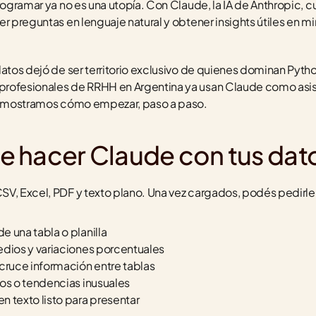
rogramar ya no es una utopía. Con Claude, la IA de Anthropic, cu
r preguntas en lenguaje natural y obtener insights útiles en minu
datos dejó de ser territorio exclusivo de quienes dominan Pytho
rofesionales de RRHH en Argentina ya usan Claude como asiste
te mostramos cómo empezar, paso a paso.
 hacer Claude con tus dat
SV, Excel, PDF y texto plano. Una vez cargados, podés pedirle
 una tabla o planilla
edios y variaciones porcentuales
ruce información entre tablas
cos o tendencias inusuales
 texto listo para presentar