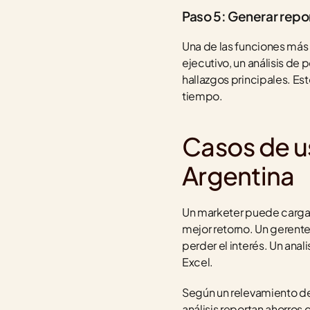
Paso 5: Generar repo
Una de las funciones más 
ejecutivo, un análisis de 
hallazgos principales. Es
tiempo.
Casos de us
Argentina
Un marketer puede cargar
mejor retorno. Un gerente
perder el interés. Un ana
Excel.
Según un relevamiento de
análisis reportan ahorros 