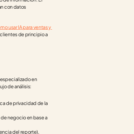
n con datos 
mo usar IA para ventas y 
ientes de principio a 
 especializado en 
jo de análisis:
ica de privacidad de la 
 de negocio en base a 
ncia del reporte), 