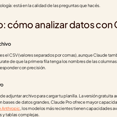
cnología: está en la calidad de las preguntas que hacés.
o: cómo analizar datos con
chivo
es el CSV (valores separados por comas), aunque Claude tamb
ate de que la primera fila tenga los nombres de las columnas: es
responder con precisión.
vo
de adjuntar archivo para cargar tu planilla. La versión gratuita 
e Anthropic
, los modelos más recientes tienen capacidades av
s y tablas complejas.