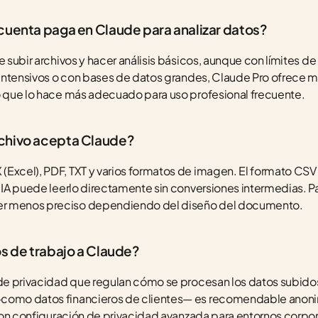
cuenta paga en Claude para analizar datos?
e subir archivos y hacer análisis básicos, aunque con límites de
s intensivos o con bases de datos grandes, Claude Pro ofrece 
lo que lo hace más adecuado para uso profesional frecuente.
chivo acepta Claude?
Excel), PDF, TXT y varios formatos de imagen. El formato CSV e
 IA puede leerlo directamente sin conversiones intermedias. Par
er menos preciso dependiendo del diseño del documento.
os de trabajo a Claude?
 de privacidad que regulan cómo se procesan los datos subidos
como datos financieros de clientes— es recomendable anonimiz
I con configuración de privacidad avanzada para entornos corpor