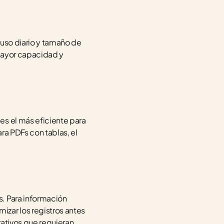
 uso diario y tamaño de 
mayor capacidad y 
s el más eficiente para 
a PDFs con tablas, el 
. Para información 
ar los registros antes 
ativos que requieran 