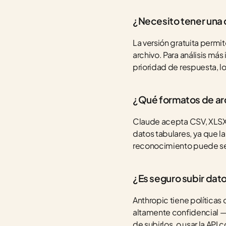
¿Necesito tener una 
La versión gratuita permit
archivo. Para análisis má
prioridad de respuesta, 
¿Qué formatos de ar
Claude acepta CSV, XLSX (
datos tabulares, ya que la
reconocimiento puede s
¿Es seguro subir dat
Anthropic tiene políticas
altamente confidencial —
de subirlos, o usar la AP