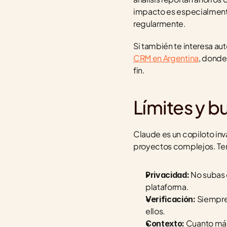
impacto es especialmente 
regularmente.
Si también te interesa au
CRM en Argentina
, donde
fin.
Límites y b
Claude es un copiloto inv
proyectos complejos. Tené
 No subas 
Privacidad:
plataforma.
 Siempre
Verificación:
ellos.
 Cuanto más 
Contexto: