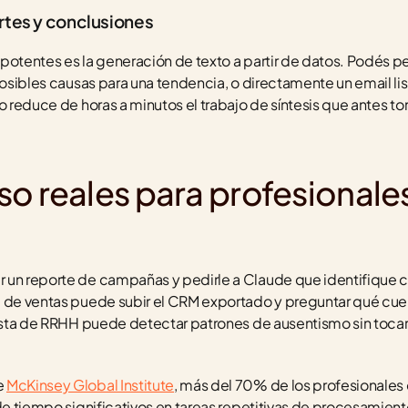
rtes y conclusiones
potentes es la generación de texto a partir de datos. Podés pe
posibles causas para una tendencia, o directamente un email list
to reduce de horas a minutos el trabajo de síntesis que antes t
o reales para profesionales
 un reporte de campañas y pedirle a Claude que identifique cu
 de ventas puede subir el CRM exportado y preguntar qué cuen
lista de RRHH puede detectar patrones de ausentismo sin tocar 
 
McKinsey Global Institute
, más del 70% de los profesionales 
de tiempo significativos en tareas repetitivas de procesamiento