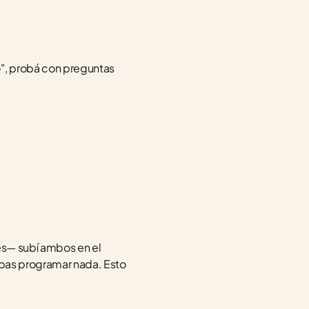
", probá con preguntas 
es— subí ambos en el 
ebas programar nada. Esto 