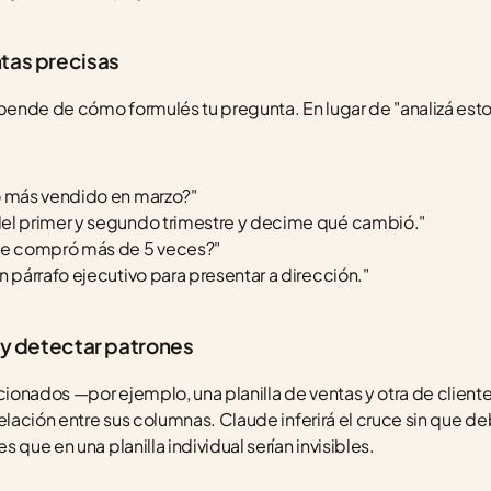
tas precisas
epende de cómo formulés tu pregunta. En lugar de "analizá esto
o más vendido en marzo?"
el primer y segundo trimestre y decime qué cambió."
que compró más de 5 veces?"
n párrafo ejecutivo para presentar a dirección."
s y detectar patrones
acionados —por ejemplo, una planilla de ventas y otra de client
relación entre sus columnas. Claude inferirá el cruce sin que d
 que en una planilla individual serían invisibles.