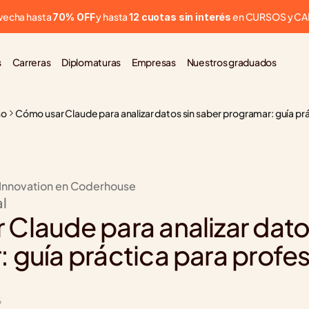
vecha hasta 
 y hasta 
 en CURSOS y C
70% OFF
12 cuotas sin interés
s
Carreras
Diplomaturas
Empresas
Nuestros graduados
so
Cómo usar Claude para analizar datos sin saber programar: guía pr
 Innovation en Coderhouse
al
Claude para analizar datos
 guía práctica para profes
6