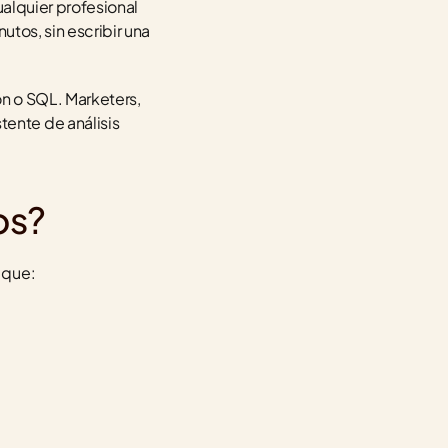
alquier profesional 
tos, sin escribir una 
n o SQL. Marketers, 
nte de análisis 
os?
 que: