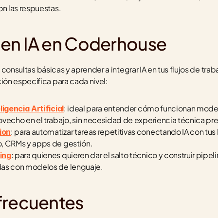
on las respuestas.
en IA en Coderhouse
s consultas básicas y aprender a integrar IA en tus flujos de trab
ón específica para cada nivel:
: ideal para entender cómo funcionan mod
ligencia Artificial
vecho en el trabajo, sin necesidad de experiencia técnica pre
: para automatizar tareas repetitivas conectando IA con tus h
ion
, CRMs y apps de gestión.
: para quienes quieren dar el salto técnico y construir pipel
ing
das con modelos de lenguaje.
frecuentes