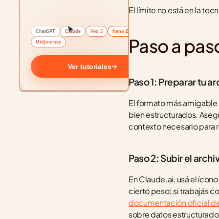
El límite no está en la te
ChatGPT
Claude
Veo 3
Nano Banana
Paso a pas
Midjourney
Ver tutoriales
Paso 1: Preparar tu ar
El formato más amigable 
bien estructurados. Asegur
contexto necesario para 
Paso 2: Subir el archi
En Claude.ai, usá el ícono 
documentación oficial d
sobre datos estructurado