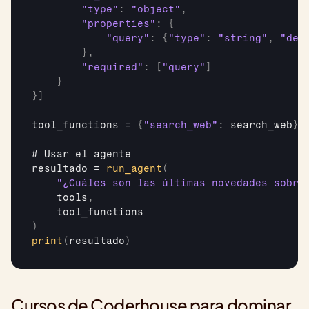
"type"
:
"object"
,
"properties"
:
{
"query"
:
{
"type"
:
"string"
,
"des
}
,
"required"
:
[
"query"
]
}
}
]
tool_functions
 = 
{
"search_web"
:
search_web
}
# 
Usar 
el 
agente
resultado
 = 
run_agent
(
"¿Cuáles son las últimas novedades sobre
tools
,
tool_functions
)
print
(
resultado
)
Cursos de Coderhouse para dominar 