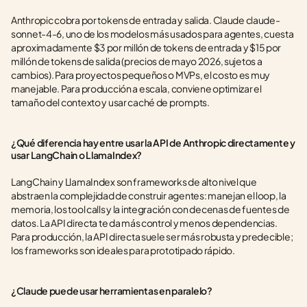
Anthropic cobra por tokens de entrada y salida. Claude claude-
sonnet-4-6, uno de los modelos más usados para agentes, cuesta 
aproximadamente $3 por millón de tokens de entrada y $15 por 
millón de tokens de salida (precios de mayo 2026, sujetos a 
cambios). Para proyectos pequeños o MVPs, el costo es muy 
manejable. Para producción a escala, conviene optimizar el 
tamaño del contexto y usar caché de prompts.
¿Qué diferencia hay entre usar la API de Anthropic directamente y 
usar LangChain o LlamaIndex?
LangChain y LlamaIndex son frameworks de alto nivel que 
abstraen la complejidad de construir agentes: manejan el loop, la 
memoria, los tool calls y la integración con decenas de fuentes de 
datos. La API directa te da más control y menos dependencias. 
Para producción, la API directa suele ser más robusta y predecible; 
los frameworks son ideales para prototipado rápido.
¿Claude puede usar herramientas en paralelo?