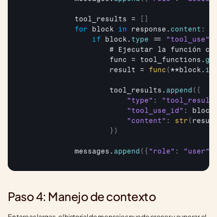
tool_results
 = 
[
]
for
block
in
response
.
content
:
if
block
.
type
 == 
"tool_use"
:
                    # 
Ejecutar 
la 
función 
co
func
 = 
tool_functions
.
ge
result
 = 
func
(
**
block
.
in
tool_results
.
append
(
{
"type"
:
"tool_result
"tool_use_id"
:
block
"content"
:
str
(
resul
}
)
messages
.
append
(
{
"role"
:
"user"
,
Paso 4: Manejo de contexto
En tareas largas, el historial de mensajes puede crecer y superar el 