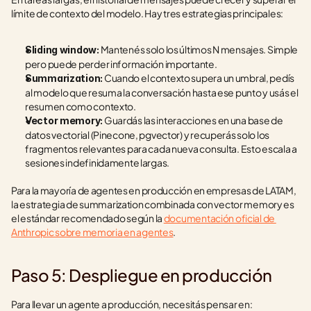
límite de contexto del modelo. Hay tres estrategias principales:
 Mantenés solo los últimos N mensajes. Simple 
Sliding window:
pero puede perder información importante.
 Cuando el contexto supera un umbral, pedís 
Summarization:
al modelo que resuma la conversación hasta ese punto y usás el 
resumen como contexto.
 Guardás las interacciones en una base de 
Vector memory:
datos vectorial (Pinecone, pgvector) y recuperás solo los 
fragmentos relevantes para cada nueva consulta. Esto escala a 
sesiones indefinidamente largas.
Para la mayoría de agentes en producción en empresas de LATAM, 
la estrategia de summarization combinada con vector memory es 
el estándar recomendado según la 
documentación oficial de 
Anthropic sobre memoria en agentes
.
Paso 5: Despliegue en producción
Para llevar un agente a producción, necesitás pensar en: