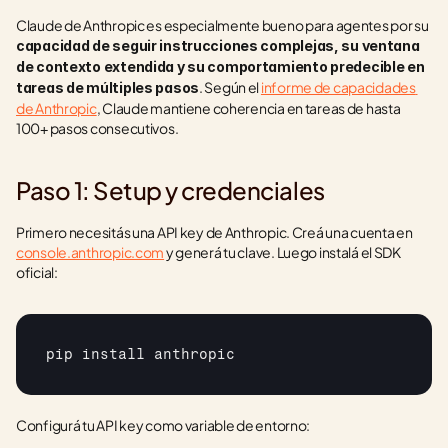
Claude de Anthropic es especialmente bueno para agentes por su 
capacidad de seguir instrucciones complejas, su ventana 
de contexto extendida y su comportamiento predecible en 
. Según el 
informe de capacidades 
tareas de múltiples pasos
de Anthropic
, Claude mantiene coherencia en tareas de hasta 
100+ pasos consecutivos.
Paso 1: Setup y credenciales
Primero necesitás una API key de Anthropic. Creá una cuenta en 
console.anthropic.com
 y generá tu clave. Luego instalá el SDK 
oficial:
pip 
install 
anthropic
Configurá tu API key como variable de entorno: