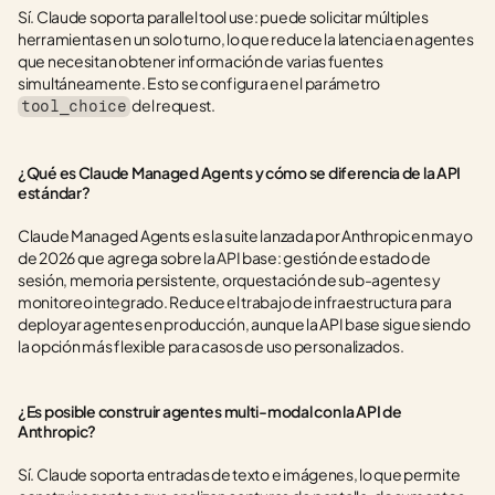
Sí. Claude soporta parallel tool use: puede solicitar múltiples 
herramientas en un solo turno, lo que reduce la latencia en agentes 
que necesitan obtener información de varias fuentes 
simultáneamente. Esto se configura en el parámetro 
 del request.
tool_choice
¿Qué es Claude Managed Agents y cómo se diferencia de la API 
estándar?
Claude Managed Agents es la suite lanzada por Anthropic en mayo 
de 2026 que agrega sobre la API base: gestión de estado de 
sesión, memoria persistente, orquestación de sub-agentes y 
monitoreo integrado. Reduce el trabajo de infraestructura para 
deployar agentes en producción, aunque la API base sigue siendo 
la opción más flexible para casos de uso personalizados.
¿Es posible construir agentes multi-modal con la API de 
Anthropic?
Sí. Claude soporta entradas de texto e imágenes, lo que permite 