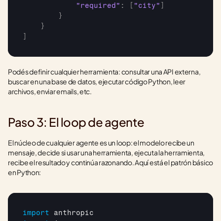
"required"
:
[
"city"
]
}
}
]
Podés definir cualquier herramienta: consultar una API externa, 
buscar en una base de datos, ejecutar código Python, leer 
archivos, enviar emails, etc.
Paso 3: El loop de agente
El núcleo de cualquier agente es un loop: el modelo recibe un 
mensaje, decide si usar una herramienta, ejecuta la herramienta, 
recibe el resultado y continúa razonando. Aquí está el patrón básico 
en Python:
import
anthropic