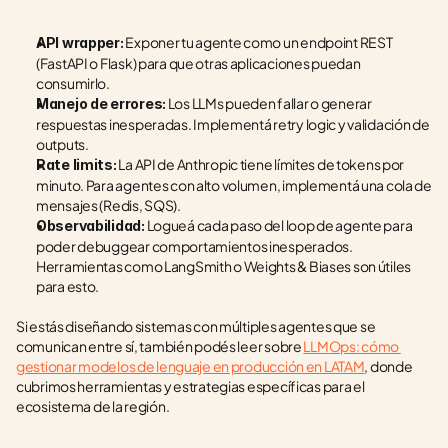
 Exponer tu agente como un endpoint REST 
API wrapper:
(FastAPI o Flask) para que otras aplicaciones puedan 
consumirlo.
 Los LLMs pueden fallar o generar 
Manejo de errores:
respuestas inesperadas. Implementá retry logic y validación de 
outputs.
 La API de Anthropic tiene límites de tokens por 
Rate limits:
minuto. Para agentes con alto volumen, implementá una cola de 
mensajes (Redis, SQS).
 Logueá cada paso del loop de agente para 
Observabilidad:
poder debuggear comportamientos inesperados. 
Herramientas como LangSmith o Weights & Biases son útiles 
para esto.
Si estás diseñando sistemas con múltiples agentes que se 
comunican entre sí, también podés leer sobre 
LLMOps: cómo 
gestionar modelos de lenguaje en producción en LATAM
, donde 
cubrimos herramientas y estrategias específicas para el 
ecosistema de la región.