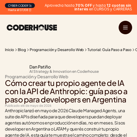
Aprovecha hasta 
70% OFF
 y hasta 
12 cuotas sin 
CYBER CODER 🚀
interés
 en CURSOS y CARRERAS
Hasta el 07/08 ⏰
Inicio
Blog
Programación y Desarrollo Web
Tutorial: Guía Paso a Paso
C
Dan Patiño
AI Strategy & Innovation en Coderhouse
Programación y Desarrollo Web
Cómo crear tu propio agente de IA 
con la API de Anthropic: guía paso a 
paso para developers en Argentina
Publicado el
6 de mayo de 2026
Anthropic lanzó en mayo de 2026 Claude Managed Agents, una 
suite de APIs diseñada para que developers puedan deployar 
agentes autónomos en producción en días, no en meses. Si sos 
developer en Argentina o LATAM y querés construir tu propio 
agente de IA, esta guía te muestra el camino completo: desde el 