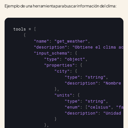
Ejemplo de una herramienta para buscar información del clima:
tools
 = 
[
{
"name"
:
"get_weather"
,
"description"
:
"Obtiene el clima act
"input_schema"
:
{
"type"
:
"object"
,
"properties"
:
{
"city"
:
{
"type"
:
"string"
,
"description"
:
"Nombre d
}
,
"units"
:
{
"type"
:
"string"
,
"enum"
:
[
"celsius"
,
"fah
"description"
:
"Unidad d
}
}
,