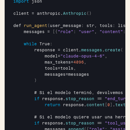
import
json
client
 = 
anthropic
.
Anthropic
(
)
def 
run_agent
(
user_message
:
 str
,
tools
:
 list
messages
 = 
[
{
"role"
:
"user"
,
"content"
:
while
 True
:
response
 = 
client
.
messages
.
create
(
model
=
"claude-opus-4-6"
,
max_tokens
=
4096
,
tools
=
tools
,
messages
=
messages
)
        # 
Si 
el 
modelo 
terminó
,
devolvemos 
l
if
response
.
stop_reason
 == 
"end_turn
return
response
.
content
[
0
]
.
text
        # 
Si 
el 
modelo 
quiere 
usar 
una 
herra
if
response
.
stop_reason
 == 
"tool_use
messages
.
append
(
{
"role"
:
"assist