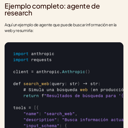
Ejemplo completo: agente de 
research
Aquí un ejemplo de agente que puede buscar información en la 
web y resumirla:
import
anthropic
import
requests
client
 = 
anthropic
.
Anthropic
(
)
def 
search_web
(
query
:
 str
)
 -> 
str
:
    # 
Simula 
una 
búsqueda 
web
(
en 
producción
return
f
"Resultados de búsqueda para '{q
tools
 = 
[
{
"name"
:
"search_web"
,
"description"
:
"Busca información actual
"input_schema"
:
{