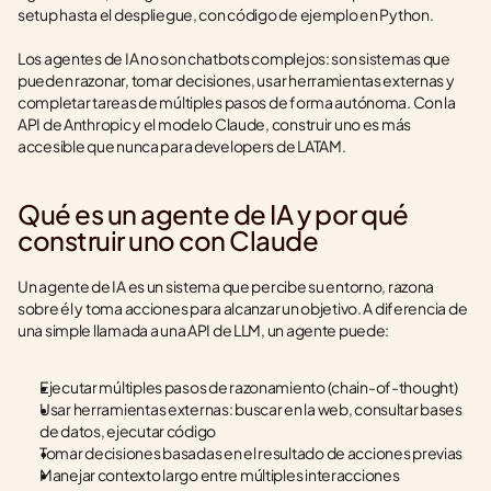
setup hasta el despliegue, con código de ejemplo en Python.
Los agentes de IA no son chatbots complejos: son sistemas que 
pueden razonar, tomar decisiones, usar herramientas externas y 
completar tareas de múltiples pasos de forma autónoma. Con la 
API de Anthropic y el modelo Claude, construir uno es más 
accesible que nunca para developers de LATAM.
Qué es un agente de IA y por qué 
construir uno con Claude
Un agente de IA es un sistema que percibe su entorno, razona 
sobre él y toma acciones para alcanzar un objetivo. A diferencia de 
una simple llamada a una API de LLM, un agente puede:
Ejecutar múltiples pasos de razonamiento (chain-of-thought)
Usar herramientas externas: buscar en la web, consultar bases 
de datos, ejecutar código
Tomar decisiones basadas en el resultado de acciones previas
Manejar contexto largo entre múltiples interacciones