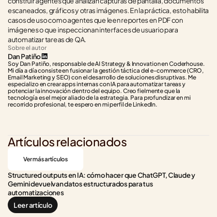
construir agentes que analizan capturas de pantalla, documentos 
escaneados, gráficos y otras imágenes. En la práctica, esto habilita 
casos de uso como agentes que leen reportes en PDF con 
imágenes o que inspeccionan interfaces de usuario para 
automatizar tareas de QA.
Sobre el autor
Dan Patiño
Soy Dan Patiño, responsable de AI Strategy & Innovation en Coderhouse. 
Mi día a día consiste en fusionar la gestión táctica del e-commerce (CRO, 
Email Marketing y SEO) con el desarrollo de soluciones disruptivas. Me 
especializo en crear apps internas con IA para automatizar tareas y 
potenciar la innovación dentro del equipo. Creo fielmente que la 
tecnología es el mejor aliado de la estrategia. Para profundizar en mi 
recorrido profesional, te espero en mi perfil de LinkedIn.
Artículos relacionados
Ver más artículos
Structured outputs en IA: cómo hacer que ChatGPT, Claude y 
Gemini devuelvan datos estructurados para tus 
automatizaciones
Leer artículo