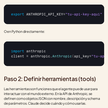
export
ANTHROPIC_API_KEY
=
"tu-api-key-aqui"
O en Python directamente:
import
anthropic
client
 = 
anthropic
.
Anthropic
(
api_key
=
"tu-api
Paso 2: Definir herramientas (tools)
Las herramientas son funciones que el agente puede usar para 
interactuar con el mundo externo. En la API de Anthropic, se 
definen como objetos JSON con nombre, descripción y schema 
de parámetros. Claude decide cuándo y cómo usarlas.