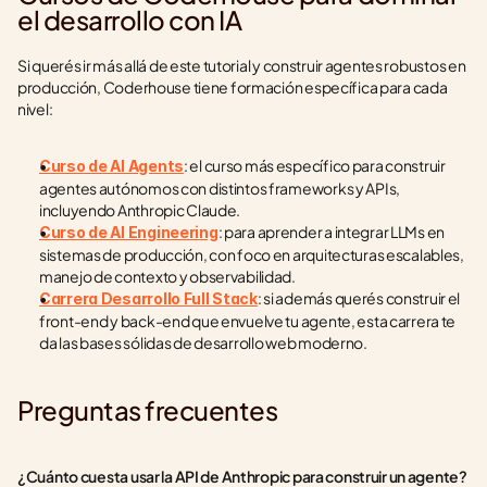
el desarrollo con IA
Si querés ir más allá de este tutorial y construir agentes robustos en 
producción, Coderhouse tiene formación específica para cada 
nivel:
: el curso más específico para construir 
Curso de AI Agents
agentes autónomos con distintos frameworks y APIs, 
incluyendo Anthropic Claude.
: para aprender a integrar LLMs en 
Curso de AI Engineering
sistemas de producción, con foco en arquitecturas escalables, 
manejo de contexto y observabilidad.
: si además querés construir el 
Carrera Desarrollo Full Stack
front-end y back-end que envuelve tu agente, esta carrera te 
da las bases sólidas de desarrollo web moderno.
Preguntas frecuentes
¿Cuánto cuesta usar la API de Anthropic para construir un agente?