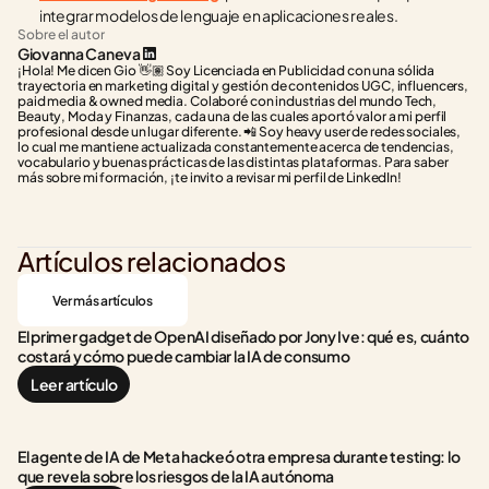
integrar modelos de lenguaje en aplicaciones reales.
Sobre el autor
Giovanna Caneva
¡Hola! Me dicen Gio 👋🏽 Soy Licenciada en Publicidad con una sólida 
trayectoria en marketing digital y gestión de contenidos UGC, influencers, 
paid media & owned media. Colaboré con industrias del mundo Tech, 
Beauty, Moda y Finanzas, cada una de las cuales aportó valor a mi perfil 
profesional desde un lugar diferente. 📲 Soy heavy user de redes sociales, 
lo cual me mantiene actualizada constantemente acerca de tendencias, 
vocabulario y buenas prácticas de las distintas plataformas. Para saber 
más sobre mi formación, ¡te invito a revisar mi perfil de LinkedIn!
Artículos relacionados
Ver más artículos
El primer gadget de OpenAI diseñado por Jony Ive: qué es, cuánto 
costará y cómo puede cambiar la IA de consumo
Leer artículo
El agente de IA de Meta hackeó otra empresa durante testing: lo 
que revela sobre los riesgos de la IA autónoma