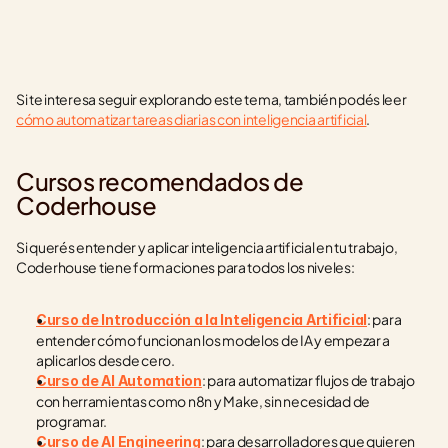
Si te interesa seguir explorando este tema, también podés leer 
cómo automatizar tareas diarias con inteligencia artificial
.
Cursos recomendados de 
Coderhouse
Si querés entender y aplicar inteligencia artificial en tu trabajo, 
Coderhouse tiene formaciones para todos los niveles:
: para 
Curso de Introducción a la Inteligencia Artificial
entender cómo funcionan los modelos de IA y empezar a 
aplicarlos desde cero.
: para automatizar flujos de trabajo 
Curso de AI Automation
con herramientas como n8n y Make, sin necesidad de 
programar.
: para desarrolladores que quieren 
Curso de AI Engineering