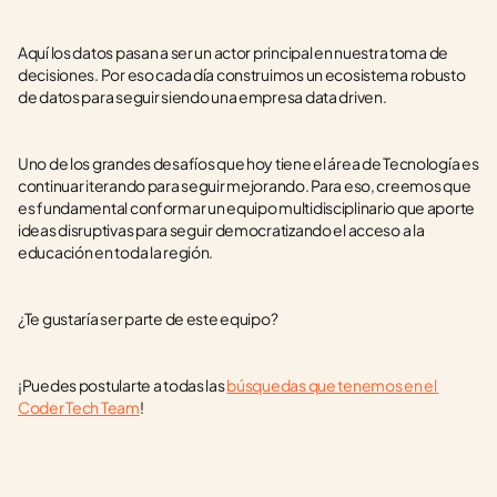
Aquí los datos pasan a ser un actor principal en nuestra toma de 
decisiones. Por eso cada día construimos un ecosistema robusto 
de datos para seguir siendo una empresa data driven. 
Uno de los grandes desafíos que hoy tiene el área de Tecnología es 
continuar iterando para seguir mejorando. Para eso, creemos que 
es fundamental conformar un equipo multidisciplinario que aporte 
ideas disruptivas para seguir democratizando el acceso a la 
educación en toda la región. 
¿Te gustaría ser parte de este equipo?
﻿¡Puedes postularte a todas las 
búsquedas que tenemos en el 
Coder Tech Team
!