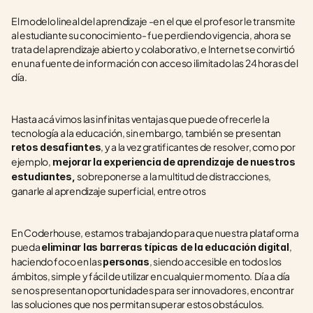
El modelo lineal del aprendizaje -en el que el profesor le transmite 
al estudiante su conocimiento- fue perdiendo vigencia, ahora se 
trata del aprendizaje abierto y colaborativo, e Internet se convirtió 
en una fuente de información con acceso ilimitado las 24 horas del 
día. 
Hasta acá vimos las infinitas ventajas que puede ofrecerle la 
tecnología a la educación, sin embargo, también se presentan 
, y a la vez gratificantes de resolver, como por 
retos desafiantes
ejemplo,
 mejorar la experiencia de aprendizaje de nuestros 
sobreponerse a
la multitud de distracciones, 
estudiantes, 
ganarle al aprendizaje superficial, entre otros
En Coderhouse, estamos trabajando para que nuestra plataforma 
pueda 
, 
eliminar las barreras típicas de la educación digital
haciendo foco en las 
, siendo accesible en todos los 
personas
ámbitos, simple y fácil de utilizar en cualquier momento.  Día a día 
se nos presentan oportunidades para ser innovadores, encontrar 
las soluciones que nos permitan superar estos obstáculos.  