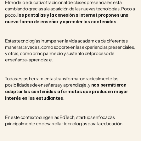
El modelo educativo tradicional de clases presenciales está 
cambiando gracias a la aparición de las nuevas tecnologías. Poco a 
poco, 
las pantallas y la conexión a internet proponen una 
nueva forma de enseñar y aprender los contenidos. 
Estas tecnologías irrumpen en la vida académica de diferentes 
maneras: a veces, como soporte en las experiencias presenciales, 
y otras, como principal medio y sustento del proceso de 
enseñanza-aprendizaje. 
Todas estas herramientas transformaron radicalmente las 
posibilidades de enseñanza y aprendizaje, y 
nos permitieron 
adaptar los contenidos a formatos que producen mayor 
interés en los estudiantes.
En este contexto surgen las EdTech, startups enfocadas 
principalmente en desarrollar tecnologías para la educación. 