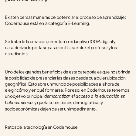
Existen persas maneras de potenciar el proceso de aprendizaje; 
Coderhouse está en la categoría E-Learning. 
Se trata de la creación, un entorno educativo 100% digital y 
caracterizado por la separación física entre el profesor y los 
estudiantes. 
Uno de los grandes beneficios de esta categoría es que nos brinda 
la posibilidad de presenciar las clases desde cualquier ubicación 
geográfica. Esto abre un mundo de posibilidades a la hora de 
elegir cómo y en qué formarse. Por eso, en Coderhouse tenemos 
un objetivo principal: 
democratizar el acceso a la educación en 
, y que las cuestiones demográficas y 
Latinoamérica
socioeconómicas dejen de ser un impedimento. 
Retos de la tecnología en Coderhouse