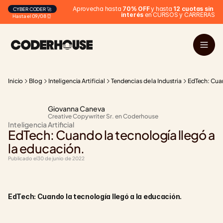
Aprovecha hasta 
70% OFF
 y hasta 
12 cuotas sin 
CYBER CODER 🚀
interés
 en CURSOS y CARRERAS
Hasta el 09/08 ⏰
Inicio
Blog
Inteligencia Artificial
Tendencias de la Industria
EdTech: Cuan
Giovanna Caneva
Creative Copywriter Sr. en Coderhouse
Inteligencia Artificial
EdTech: Cuando la tecnología llegó a 
la educación.
Publicado el
30 de junio de 2022
EdTech: Cuando la tecnología llegó a la educación.