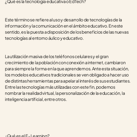
¿Qué es la tecnología educativa o EdTech?
Este término se refiere al uso y desarrollo de tecnologías de la 
información y la comunicación en el ámbito educativo. En este 
sentido, es la puesta a disposición de los beneficios de las nuevas 
tecnologías al entorno áulico y educativo.
La utilización masiva de los teléfonos celulares y el gran 
crecimiento de la población con conexión a internet, cambiaron 
para siempre la forma en la que aprendemos. Ante esta situación, 
los modelos educativos tradicionales se ven obligado a hacer uso 
de distintas herramientas para apelar al interés de sus estudiantes. 
Entre las tecnologías más utilizadas con este fin, podemos 
nombrar la realidad virtual, la personalización de la educación, la 
inteligencia artificial, entre otros. 
¿Qué es el E- Learning? 