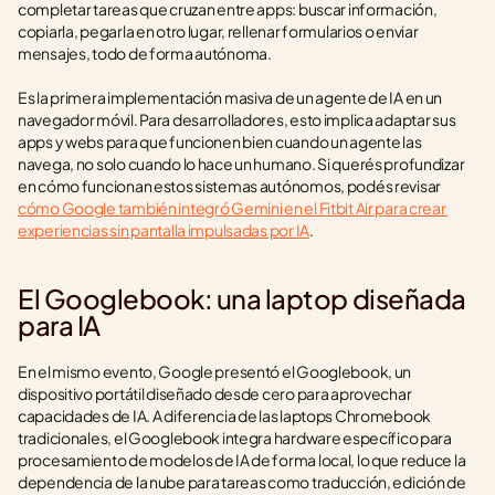
completar tareas que cruzan entre apps: buscar información, 
copiarla, pegarla en otro lugar, rellenar formularios o enviar 
mensajes, todo de forma autónoma.
Es la primera implementación masiva de un agente de IA en un 
navegador móvil. Para desarrolladores, esto implica adaptar sus 
apps y webs para que funcionen bien cuando un agente las 
navega, no solo cuando lo hace un humano. Si querés profundizar 
en cómo funcionan estos sistemas autónomos, podés revisar 
cómo Google también integró Gemini en el Fitbit Air para crear 
experiencias sin pantalla impulsadas por IA
.
El Googlebook: una laptop diseñada 
para IA
En el mismo evento, Google presentó el Googlebook, un 
dispositivo portátil diseñado desde cero para aprovechar 
capacidades de IA. A diferencia de las laptops Chromebook 
tradicionales, el Googlebook integra hardware específico para 
procesamiento de modelos de IA de forma local, lo que reduce la 
dependencia de la nube para tareas como traducción, edición de 