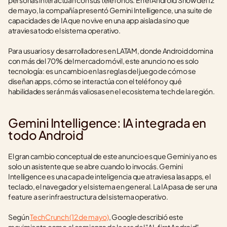
personas interactúan con sus teléfonos. En el Android Show del 12 
de mayo, la compañía presentó Gemini Intelligence, una suite de 
capacidades de IA que no vive en una app aislada sino que 
atraviesa todo el sistema operativo.
Para usuarios y desarrolladores en LATAM, donde Android domina 
con más del 70% del mercado móvil, este anuncio no es solo 
tecnología: es un cambio en las reglas del juego de cómo se 
diseñan apps, cómo se interactúa con el teléfono y qué 
habilidades serán más valiosas en el ecosistema tech de la región.
Gemini Intelligence: IA integrada en 
todo Android
El gran cambio conceptual de este anuncio es que Gemini ya no es 
solo un asistente que se abre cuando lo invocás. Gemini 
Intelligence es una capa de inteligencia que atraviesa las apps, el 
teclado, el navegador y el sistema en general. La IA pasa de ser una 
feature a ser infraestructura del sistema operativo.
Según 
TechCrunch (12 de mayo)
, Google describió este 