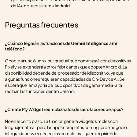
de IA en el ecosistema Android.
Preguntas frecuentes
¿Cuándo llegarán las funciones de Gemini Intelligence a mi 
teléfono?
Google anunció un rollout gradual que comenzará con dispositivos 
Pixel y se extenderá a otros fabricantes que adopten Android. La 
disponibilidad depende del procesador del dispositivo, ya que 
algunas funciones requieren capacidades de On-Device AI. Se 
espera que la mayoría de los dispositivos de gama media-alta 
reciban las funciones dentro del año.
¿Create My Widget reemplaza a los desarrolladores de apps?
No en el corto plazo. La función genera widgets simples con 
lenguaje natural, pero las apps completas con lógica de negocio, 
integraciones y experiencias complejas siguen requiriendo 