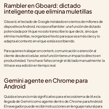
Rambler en Gboard: dictado 
inteligente que elimina muletillas
Gboard, el teclado de Google instalado en cientos de millones de 
dispositivos Android, incorpora Rambler: una función de dictado 
potenciada por IA que no solo transcribe lo que decís, sino que 
elimina muletillas, reorganiza el texto para que sea más claro y lo 
adapta al contexto en el que estás escribiendo.
Para quienes trabajan en content, comunicación o atención al 
cliente desde el celular, esta función tiene un impacto directo en 
productividad. Ya no hace falta corregir el dictado manualmente: la 
IA hace esa edición en tiempo real.
Gemini agente en Chrome para 
Android
Quizás el anuncio más significativo para el ecosistema de IA es la 
llegada de Gemini como agente dentro de Chrome para Android. 
El navegador puede recibir instrucciones en lenguaje natural para 