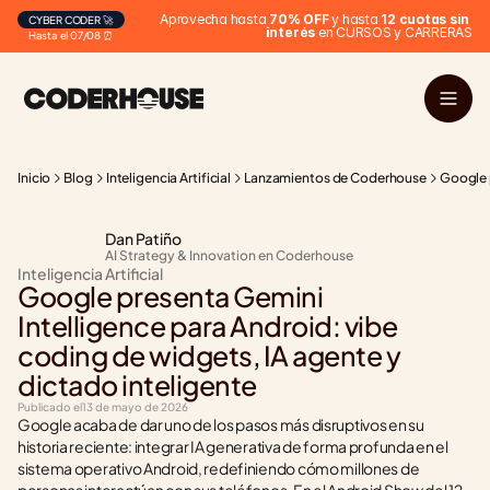
Aprovecha hasta 
70% OFF
 y hasta 
12 cuotas sin 
CYBER CODER 🚀
interés
 en CURSOS y CARRERAS
Hasta el 07/08 ⏰
Inicio
Blog
Inteligencia Artificial
Lanzamientos de Coderhouse
Google p
Dan Patiño
AI Strategy & Innovation en Coderhouse
Inteligencia Artificial
Google presenta Gemini 
Intelligence para Android: vibe 
coding de widgets, IA agente y 
dictado inteligente
Publicado el
13 de mayo de 2026
Google acaba de dar uno de los pasos más disruptivos en su 
historia reciente: integrar IA generativa de forma profunda en el 
sistema operativo Android, redefiniendo cómo millones de 