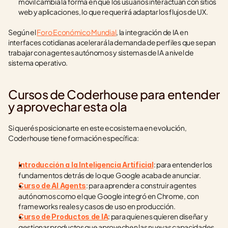
móvil cambia la forma en que los usuarios interactúan con sitios 
web y aplicaciones, lo que requerirá adaptar los flujos de UX.
Según el 
Foro Económico Mundial
, la integración de IA en 
interfaces cotidianas acelerará la demanda de perfiles que sepan 
trabajar con agentes autónomos y sistemas de IA a nivel de 
sistema operativo.
Cursos de Coderhouse para entender 
y aprovechar esta ola
Si querés posicionarte en este ecosistema en evolución, 
Coderhouse tiene formación específica:
: para entender los 
Introducción a la Inteligencia Artificial
fundamentos detrás de lo que Google acaba de anunciar.
: para aprender a construir agentes 
Curso de AI Agents
autónomos como el que Google integró en Chrome, con 
frameworks reales y casos de uso en producción.
: para quienes quieren diseñar y 
Curso de Productos de IA
gestionar productos que aprovechen las nuevas capacidades 