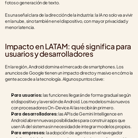
fotos o generación de texto.
Es una señal clara de la dirección de la industria: la IA no solo va a vivir 
en la nube, sino también en el dispositivo, con mayor privacidad y 
menor latencia.
Impacto en LATAM: qué significa para 
usuarios y desarrolladores
En la región, Android domina el mercado de smartphones. Los 
anuncios de Google tienen un impacto directo y masivo en cómo la 
gente accede a la tecnología. Algunos puntos clave:
 las funciones llegarán de forma gradual según 
Para usuarios:
el dispositivo y la versión de Android. Los modelos más nuevos 
con procesadores On-Device AI las recibirán primero.
 las APIs de Gemini Intelligence en 
Para desarrolladores:
Android abren nuevas posibilidades para construir apps que 
usen IA del sistema sin necesidad de integrar modelos propios.
 la adopción de agentes en el navegador 
Para empresas: