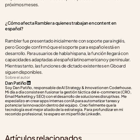
próximos meses.
¿Cómo afecta Rambler a quienes trabajan en content en 
español?
Rambler fue presentado inicialmente con soporte para inglés, 
pero Google confirmó que el soporte para español está en 
desarrollo. Para usuarios de habla hispana, la función llegará con 
capacidades adaptadas al español latinoamericano y peninsular. 
Mientras tanto, las funciones de dictado existentes en Gboard 
siguen disponibles.
Sobre el autor
Dan Patiño
Soy Dan Patiño, responsable de AI Strategy & Innovation en Coderhouse. 
Mi día a día consiste en fusionar la gestión táctica del e-commerce (CRO, 
Email Marketing y SEO) con el desarrollo de soluciones disruptivas. Me 
especializo en crear apps internas con IA para automatizar tareas y 
potenciar la innovación dentro del equipo. Creo fielmente que la 
tecnología es el mejor aliado de la estrategia. Para profundizar en mi 
recorrido profesional, te espero en mi perfil de LinkedIn.
Artículos relacionados