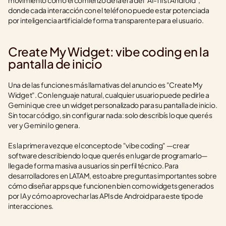
movimiento como el comienzo de la era del "AI-first Android", 
donde cada interacción con el teléfono puede estar potenciada 
por inteligencia artificial de forma transparente para el usuario.
Create My Widget: vibe coding en la 
pantalla de inicio
Una de las funciones más llamativas del anuncio es "Create My 
Widget". Con lenguaje natural, cualquier usuario puede pedirle a 
Gemini que cree un widget personalizado para su pantalla de inicio. 
Sin tocar código, sin configurar nada: solo describís lo que querés 
ver y Gemini lo genera.
Es la primera vez que el concepto de "vibe coding" —crear 
software describiendo lo que querés en lugar de programarlo— 
llega de forma masiva a usuarios sin perfil técnico. Para 
desarrolladores en LATAM, esto abre preguntas importantes sobre 
cómo diseñar apps que funcionen bien como widgets generados 
por IA y cómo aprovechar las APIs de Android para este tipo de 
interacciones.