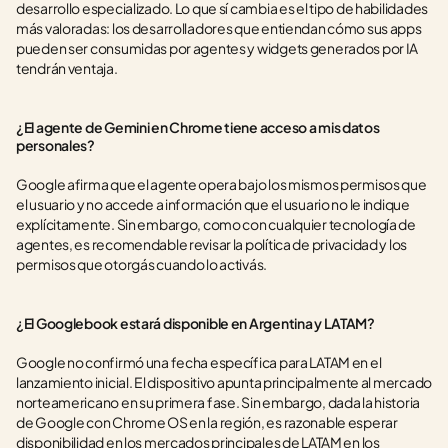
desarrollo especializado. Lo que sí cambia es el tipo de habilidades 
más valoradas: los desarrolladores que entiendan cómo sus apps 
pueden ser consumidas por agentes y widgets generados por IA 
tendrán ventaja.
¿El agente de Gemini en Chrome tiene acceso a mis datos 
personales?
Google afirma que el agente opera bajo los mismos permisos que 
el usuario y no accede a información que el usuario no le indique 
explícitamente. Sin embargo, como con cualquier tecnología de 
agentes, es recomendable revisar la política de privacidad y los 
permisos que otorgás cuando lo activás.
¿El Googlebook estará disponible en Argentina y LATAM?
Google no confirmó una fecha específica para LATAM en el 
lanzamiento inicial. El dispositivo apunta principalmente al mercado 
norteamericano en su primera fase. Sin embargo, dada la historia 
de Google con Chrome OS en la región, es razonable esperar 
disponibilidad en los mercados principales de LATAM en los 