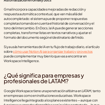
Automatización en Gmail y Docs
Gmail incorpora capacidades mejoradas de redacción y 
respuesta automática contextual, que van más allá del 
autocompletado: el sistema puede proponer respuestas 
completas tomando en cuenta el historial de conversación y el 
tono del intercambio. En Docs, la IA puede generar secciones 
completas, transformar listas en textos narrativos y ajustar el 
formato del documento según el destinatario definido.
Si ya usás herramientas de IA en tu flujo de trabajo diario, el artículo 
sobre 
cómo usar Notion AI para organizar trabajo y proyectos
puede complementar muy bien lo que vas a encontrar en 
Workspace Intelligence.
¿Qué significa para empresas y 
profesionales de LATAM?
Google Workspace tiene una penetración altísima en LATAM, tanto 
en empresas como en instituciones educativas. Workspace 
Intelligence llega integrado a los planes existentes —aunque con 
funciones avanzadas disponibles según el tier contratado— lo que 