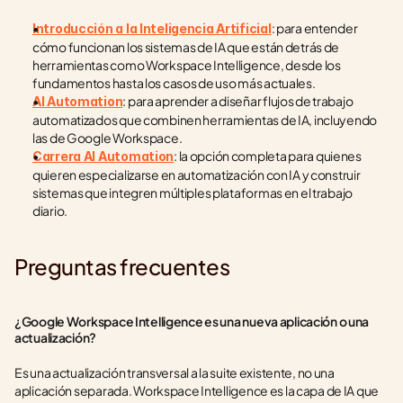
: para entender 
Introducción a la Inteligencia Artificial
cómo funcionan los sistemas de IA que están detrás de 
herramientas como Workspace Intelligence, desde los 
fundamentos hasta los casos de uso más actuales.
: para aprender a diseñar flujos de trabajo 
AI Automation
automatizados que combinen herramientas de IA, incluyendo 
las de Google Workspace.
: la opción completa para quienes 
Carrera AI Automation
quieren especializarse en automatización con IA y construir 
sistemas que integren múltiples plataformas en el trabajo 
diario.
Preguntas frecuentes
¿Google Workspace Intelligence es una nueva aplicación o una 
actualización?
Es una actualización transversal a la suite existente, no una 
aplicación separada. Workspace Intelligence es la capa de IA que 