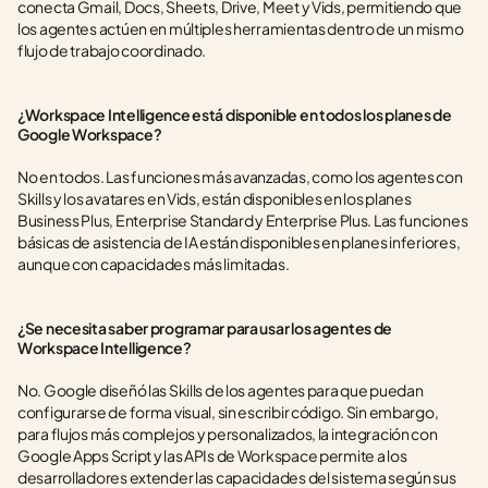
conecta Gmail, Docs, Sheets, Drive, Meet y Vids, permitiendo que 
los agentes actúen en múltiples herramientas dentro de un mismo 
flujo de trabajo coordinado.
¿Workspace Intelligence está disponible en todos los planes de 
Google Workspace?
No en todos. Las funciones más avanzadas, como los agentes con 
Skills y los avatares en Vids, están disponibles en los planes 
Business Plus, Enterprise Standard y Enterprise Plus. Las funciones 
básicas de asistencia de IA están disponibles en planes inferiores, 
aunque con capacidades más limitadas.
¿Se necesita saber programar para usar los agentes de 
Workspace Intelligence?
No. Google diseñó las Skills de los agentes para que puedan 
configurarse de forma visual, sin escribir código. Sin embargo, 
para flujos más complejos y personalizados, la integración con 
Google Apps Script y las APIs de Workspace permite a los 
desarrolladores extender las capacidades del sistema según sus 