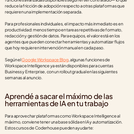
reduce la fricción de adopción respecto a otras plataformas que 
requieren una implementación separada.
Para profesionales individuales, el impacto más inmediato es en 
productividad: menos tiempo en tareas repetitivas de formato, 
redacción y gestión de datos. Para equipos, el valor está en los 
agentes que pueden conectar herramientas y automatizar flujos 
que hoy requieren intervención manual en cada paso.
Según el 
Google Workspace Blog
, algunas funciones de 
Workspace Intelligence ya están disponibles para cuentas 
Business y Enterprise, con un rollout gradual en las siguientes 
semanas al anuncio.
Aprendé a sacar el máximo de las 
herramientas de IA en tu trabajo
Para aprovechar plataformas como Workspace Intelligence al 
máximo, conviene tener una base sólida en IA y automatización. 
Estos cursos de Coderhouse pueden ayudarte: