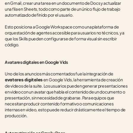
en Gmail, crear una tarea en un documento de Docs y actualizar 
una fila en Sheets, todo como parte de un único flujo de trabajo 
automatizado definido por el usuario.
Esto posiciona a Google Workspace como una plataforma de 
orquestación de agentes accesible para usuarios no técnicos, ya 
que los Skills pueden configurarse de forma visual sin escribir 
código.
Avatares digitales en Google Vids
Uno de los anuncios más comentados fue la integración de 
 en Google Vids, la herramienta de creación 
avatares digitales
de videos de la suite. Los usuarios pueden generar presentaciones 
en video con un avatar que habla el contenido de un documento o 
presentación, sin necesidad de grabarse. Para equipos que 
necesitan producir contenido formativo o comunicaciones 
internas en video, esto puede reducir drásticamente el tiempo de 
producción.