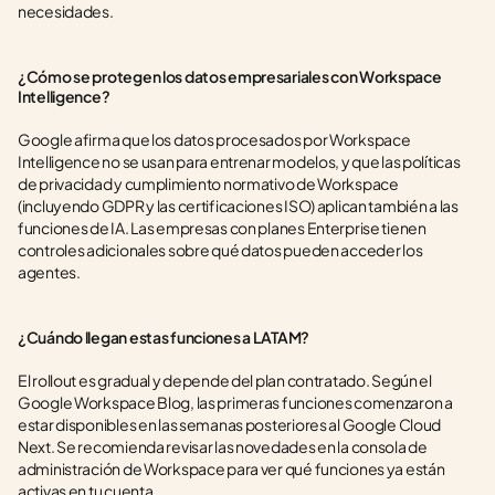
necesidades.
¿Cómo se protegen los datos empresariales con Workspace 
Intelligence?
Google afirma que los datos procesados por Workspace 
Intelligence no se usan para entrenar modelos, y que las políticas 
de privacidad y cumplimiento normativo de Workspace 
(incluyendo GDPR y las certificaciones ISO) aplican también a las 
funciones de IA. Las empresas con planes Enterprise tienen 
controles adicionales sobre qué datos pueden acceder los 
agentes.
¿Cuándo llegan estas funciones a LATAM?
El rollout es gradual y depende del plan contratado. Según el 
Google Workspace Blog, las primeras funciones comenzaron a 
estar disponibles en las semanas posteriores al Google Cloud 
Next. Se recomienda revisar las novedades en la consola de 
administración de Workspace para ver qué funciones ya están 
activas en tu cuenta.