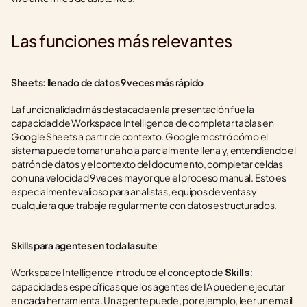
Las funciones más relevantes
Sheets: llenado de datos 9 veces más rápido
La funcionalidad más destacada en la presentación fue la 
capacidad de Workspace Intelligence de completar tablas en 
Google Sheets a partir de contexto. Google mostró cómo el 
sistema puede tomar una hoja parcialmente llena y, entendiendo el 
patrón de datos y el contexto del documento, completar celdas 
con una velocidad 9 veces mayor que el proceso manual. Esto es 
especialmente valioso para analistas, equipos de ventas y 
cualquiera que trabaje regularmente con datos estructurados.
Skills para agentes en toda la suite
Workspace Intelligence introduce el concepto de 
: 
Skills
capacidades específicas que los agentes de IA pueden ejecutar 
en cada herramienta. Un agente puede, por ejemplo, leer un email 