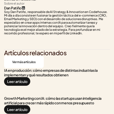
Sobre el autor
Dan Patiño
Soy Dan Patiño, responsable de AI Strategy & Innovation en Coderhouse. 
Mi día a día consiste en fusionar la gestión táctica del e-commerce (CRO, 
Email Marketing y SEO) con el desarrollo de soluciones disruptivas. Me 
especializo en crear apps internas con IA para automatizar tareas y 
potenciar la innovación dentro del equipo. Creo fielmente que la 
tecnología es el mejor aliado de la estrategia. Para profundizar en mi 
recorrido profesional, te espero en mi perfil de LinkedIn.
Artículos relacionados
Ver más artículos
IA en producción: cómo empresas de distintas industrias la 
implementan y qué resultados obtienen
Leer artículo
Growth Marketing con IA: cómo las startups usan inteligencia 
artificial para crecer más rápido con menos presupuesto
Leer artículo