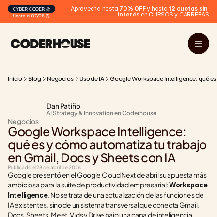
Aprovecha hasta 
70% OFF
 y hasta 
12 cuotas sin 
CYBER CODER 🚀
interés
 en CURSOS y CARRERAS
Hasta el 07/08 ⏰
Inicio
Blog
Negocios
Uso de IA
Google Workspace Intelligence: qué es 
Dan Patiño
AI Strategy & Innovation en Coderhouse
Negocios
Google Workspace Intelligence: 
qué es y cómo automatiza tu trabajo 
en Gmail, Docs y Sheets con IA
Publicado el
28 de abril de 2026
Google presentó en el Google Cloud Next de abril su apuesta más 
ambiciosa para la suite de productividad empresarial: 
Workspace 
. No se trata de una actualización de las funciones de 
Intelligence
IA existentes, sino de un sistema transversal que conecta Gmail, 
Docs, Sheets, Meet, Vids y Drive bajo una capa de inteligencia 