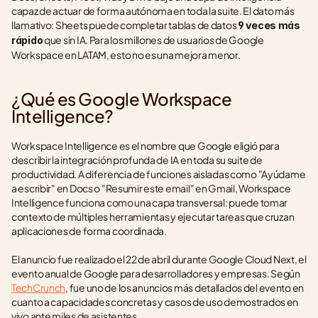
capaz de actuar de forma autónoma en toda la suite. El dato más 
llamativo: Sheets puede completar tablas de datos 
9 veces más 
 que sin IA. Para los millones de usuarios de Google 
rápido
Workspace en LATAM, esto no es una mejora menor.
¿Qué es Google Workspace 
Intelligence?
Workspace Intelligence es el nombre que Google eligió para 
describir la integración profunda de IA en toda su suite de 
productividad. A diferencia de funciones aisladas como "Ayúdame 
a escribir" en Docs o "Resumir este email" en Gmail, Workspace 
Intelligence funciona como una capa transversal: puede tomar 
contexto de múltiples herramientas y ejecutar tareas que cruzan 
aplicaciones de forma coordinada.
El anuncio fue realizado el 22 de abril durante Google Cloud Next, el 
evento anual de Google para desarrolladores y empresas. Según 
TechCrunch
, fue uno de los anuncios más detallados del evento en 
cuanto a capacidades concretas y casos de uso demostrados en 
vivo ante miles de asistentes.