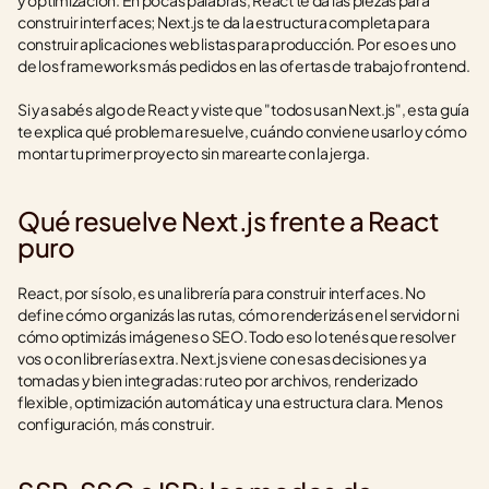
y optimización. En pocas palabras, React te da las piezas para 
construir interfaces; Next.js te da la estructura completa para 
construir aplicaciones web listas para producción. Por eso es uno 
de los frameworks más pedidos en las ofertas de trabajo frontend.
Si ya sabés algo de React y viste que "todos usan Next.js", esta guía 
te explica qué problema resuelve, cuándo conviene usarlo y cómo 
montar tu primer proyecto sin marearte con la jerga.
Qué resuelve Next.js frente a React 
puro
React, por sí solo, es una librería para construir interfaces. No 
define cómo organizás las rutas, cómo renderizás en el servidor ni 
cómo optimizás imágenes o SEO. Todo eso lo tenés que resolver 
vos o con librerías extra. Next.js viene con esas decisiones ya 
tomadas y bien integradas: ruteo por archivos, renderizado 
flexible, optimización automática y una estructura clara. Menos 
configuración, más construir.