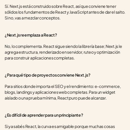
Sí. Next.js está construido sobre React, así que conviene tener 
sólidos los fundamentos de React y JavaScript antes de dar el salto. 
Si no, vas a mezclar conceptos.
¿Next.js reemplaza a React?
No, lo complementa. React sigue siendo la librería base; Next.js le 
agrega estructura, renderizado en servidor, ruteo y optimización 
para construir aplicaciones completas.
¿Para qué tipo de proyectos conviene Next.js?
Para sitios donde importa el SEO y el rendimiento: e-commerce, 
blogs, landings y aplicaciones web completas. Para un widget 
aislado o una prueba mínima, React puro puede alcanzar.
¿Es difícil de aprender para un principiante?
Si ya sabés React, la curva es amigable porque muchas cosas 