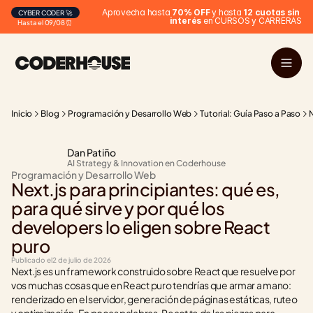
Aprovecha hasta 
70% OFF
 y hasta 
12 cuotas sin 
CYBER CODER 🚀
interés
 en CURSOS y CARRERAS
Hasta el 09/08 ⏰
Inicio
Blog
Programación y Desarrollo Web
Tutorial: Guía Paso a Paso
N
Dan Patiño
AI Strategy & Innovation en Coderhouse
Programación y Desarrollo Web
Next.js para principiantes: qué es, 
para qué sirve y por qué los 
developers lo eligen sobre React 
puro
Publicado el
2 de julio de 2026
Next.js es un framework construido sobre React que resuelve por 
vos muchas cosas que en React puro tendrías que armar a mano: 
renderizado en el servidor, generación de páginas estáticas, ruteo 