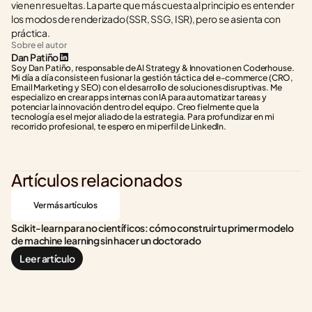
vienen resueltas. La parte que más cuesta al principio es entender 
los modos de renderizado (SSR, SSG, ISR), pero se asienta con 
práctica.
Sobre el autor
Dan Patiño
Soy Dan Patiño, responsable de AI Strategy & Innovation en Coderhouse. 
Mi día a día consiste en fusionar la gestión táctica del e-commerce (CRO, 
Email Marketing y SEO) con el desarrollo de soluciones disruptivas. Me 
especializo en crear apps internas con IA para automatizar tareas y 
potenciar la innovación dentro del equipo. Creo fielmente que la 
tecnología es el mejor aliado de la estrategia. Para profundizar en mi 
recorrido profesional, te espero en mi perfil de LinkedIn.
Artículos relacionados
Ver más artículos
Scikit-learn para no científicos: cómo construir tu primer modelo 
de machine learning sin hacer un doctorado
Leer artículo