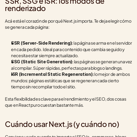
SSR, SSG e ISR: los modos de 
renderizado
Acá está el corazón de por qué Next.js importa. Te deja elegir cómo 
se genera cada página:
 la página se arma en el servidor 
SSR (Server-Side Rendering):
en cada pedido. Ideal para contenido que cambia seguido y 
necesita estar siempre actualizado.
 las páginas se generan una vez 
SSG (Static Site Generation):
al compilar. Súper rápidas, perfectas para blogs o landings.
 lo mejor de ambos 
ISR (Incremental Static Regeneration):
mundos: páginas estáticas que se regeneran cada cierto 
tiempo sin recompilar todo el sitio.
Esta flexibilidad es clave para el rendimiento y el SEO, dos cosas 
que en React puro cuestan bastante más.
Cuándo usar Next.js (y cuándo no)
Conviene usarlo cuando te importa el SEO (e-commerce, blogs, 