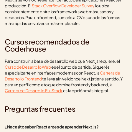
producción. El 
Stack Overflow Developer Survey
 lo ubica 
consistentemente entre los frameworks web más usados y 
deseados. Para un frontend, sumarlo al CV es una de las formas 
más rápidas de volverse más empleable.
Cursos recomendados de 
Coderhouse
Para construir la base de desarrollo web que Next.js requiere, el 
Curso de Desarrollo Web
 es el punto de partida. Si querés 
especializarte en interfaces modernas con React, la 
Carrera de 
Desarrollo Frontend
 te lleva al nivel donde Next.js tiene sentido. Y 
para un perfil completo que domine frontend y backend, la 
Carrera de Desarrollo Full Stack
 es la opción más integral.
Preguntas frecuentes
¿Necesito saber React antes de aprender Next.js?