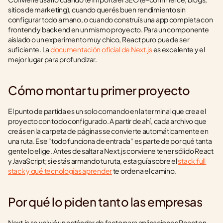
sitios de marketing), cuando querés buen rendimiento sin 
configurar todo a mano, o cuando construís una app completa con 
frontend y backend en un mismo proyecto. Para un componente 
aislado o un experimento muy chico, React puro puede ser 
suficiente. La 
documentación oficial de Next.js
 es excelente y el 
mejor lugar para profundizar.
Cómo montar tu primer proyecto
El punto de partida es un solo comando en la terminal que crea el 
proyecto con todo configurado. A partir de ahí, cada archivo que 
creás en la carpeta de páginas se convierte automáticamente en 
una ruta. Ese "todo funciona de entrada" es parte de por qué tanta 
gente lo elige. Antes de saltar a Next.js conviene tener sólido React 
y JavaScript; si estás armando tu ruta, esta guía sobre el 
stack full 
stack y qué tecnologías aprender
 te ordena el camino.
Por qué lo piden tanto las empresas
Next.js se volvió un estándar de facto para aplicaciones React en 