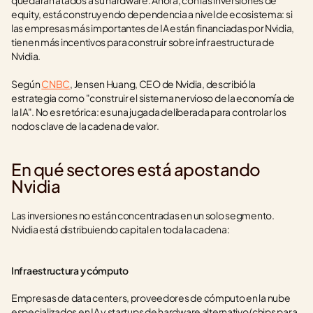
quedarán atados a su hardware. Ahora, con las inversiones de 
equity, está construyendo dependencia a nivel de ecosistema: si 
las empresas más importantes de IA están financiadas por Nvidia, 
tienen más incentivos para construir sobre infraestructura de 
Nvidia.
Según 
CNBC
, Jensen Huang, CEO de Nvidia, describió la 
estrategia como "construir el sistema nervioso de la economía de 
la IA". No es retórica: es una jugada deliberada para controlar los 
nodos clave de la cadena de valor.
En qué sectores está apostando 
Nvidia
Las inversiones no están concentradas en un solo segmento. 
Nvidia está distribuiendo capital en toda la cadena:
Infraestructura y cómputo
Empresas de data centers, proveedores de cómputo en la nube 
especializados en IA y startups de hardware alternativo (chips para 