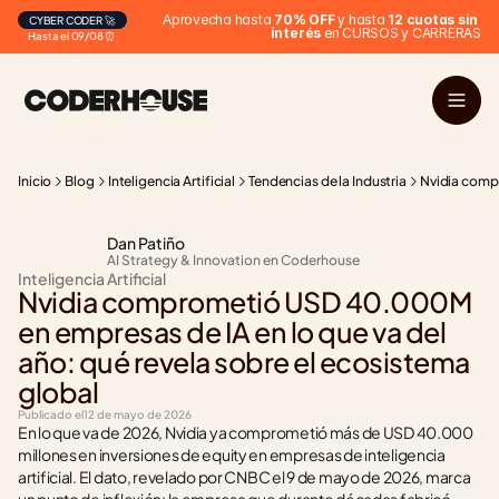
Aprovecha hasta 
70% OFF
 y hasta 
12 cuotas sin 
CYBER CODER 🚀
interés
 en CURSOS y CARRERAS
Hasta el 09/08 ⏰
Inicio
Blog
Inteligencia Artificial
Tendencias de la Industria
Nvidia compr
Dan Patiño
AI Strategy & Innovation en Coderhouse
Inteligencia Artificial
Nvidia comprometió USD 40.000M 
en empresas de IA en lo que va del 
año: qué revela sobre el ecosistema 
global
Publicado el
12 de mayo de 2026
En lo que va de 2026, Nvidia ya comprometió más de USD 40.000 
millones en inversiones de equity en empresas de inteligencia 
artificial. El dato, revelado por CNBC el 9 de mayo de 2026, marca 