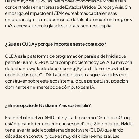
Hasta mayo de 2026, las inversiones conocidas de Nvidia están 
concentradas en empresas de Estados Unidos, Europa y Asia. Sin 
embargo, el impacto en LATAM es real: más capital en esas 
empresas significa más demanda de talento remoto en la región y 
más acceso a tecnologías desarrolladas con ese capital.
¿Qué es CUDA y por qué importa en este contexto?
CUDA es la plataforma de programación paralela de Nvidia que 
permite usar sus GPUs para cómputo científico y de IA. La mayoría 
de los frameworks de deep learning (PyTorch, TensorFlow) están 
optimizados para CUDA. Las empresas en las que Nvidia invierte 
construyen sobre este ecosistema, lo que perpetúa su posición 
dominante en el mercado de cómputo para IA.
¿El monopolio de Nvidia en IA es sostenible?
Es un debate activo. AMD, Intel y startups como Cerebras o Groq 
están ganando terreno en nichos específicos. Sin embargo, Nvidia 
tiene la ventaja del ecosistema de software (CUDA) que tardó 
décadas en construir y que es muy difícil de reemplazar. Las 