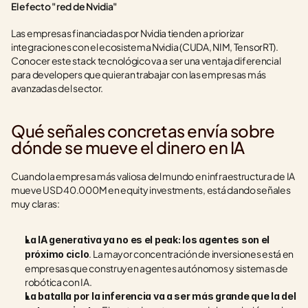
El efecto "red de Nvidia"
Las empresas financiadas por Nvidia tienden a priorizar 
integraciones con el ecosistema Nvidia (CUDA, NIM, TensorRT). 
Conocer este stack tecnológico va a ser una ventaja diferencial 
para developers que quieran trabajar con las empresas más 
avanzadas del sector.
Qué señales concretas envía sobre 
dónde se mueve el dinero en IA
Cuando la empresa más valiosa del mundo en infraestructura de IA 
mueve USD 40.000M en equity investments, está dando señales 
muy claras:
La IA generativa ya no es el peak: los agentes son el 
. La mayor concentración de inversiones está en 
próximo ciclo
empresas que construyen agentes autónomos y sistemas de 
robótica con IA.
La batalla por la inferencia va a ser más grande que la del 