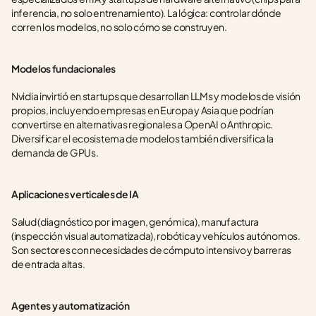
inferencia, no solo entrenamiento). La lógica: controlar dónde 
corren los modelos, no solo cómo se construyen.
Modelos fundacionales
Nvidia invirtió en startups que desarrollan LLMs y modelos de visión 
propios, incluyendo empresas en Europa y Asia que podrían 
convertirse en alternativas regionales a OpenAI o Anthropic. 
Diversificar el ecosistema de modelos también diversifica la 
demanda de GPUs.
Aplicaciones verticales de IA
Salud (diagnóstico por imagen, genómica), manufactura 
(inspección visual automatizada), robótica y vehículos autónomos. 
Son sectores con necesidades de cómputo intensivo y barreras 
de entrada altas.
Agentes y automatización