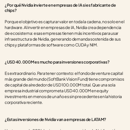
¿Por qué Nvidia invierte en empresas de IA si es fabricante de 
chips?
Porque el objetivo es capturar valor en toda la cadena, no solo en el 
hardware. Al invertir en empresas de IA, Nvidia crea dependencia 
de ecosistema: esas empresas tienen más incentivos para usar 
infraestructura de Nvidia, generando demanda sostenida de sus 
chips y plataformas de software como CUDA y NIM.
¿USD 40.000M es mucho para inversiones corporativas?
Es extraordinario. Para tener contexto: el fondo de venture capital 
más grande del mundo (SoftBank Vision Fund) tiene compromisos 
de capital de alrededor de USD 100.000M total. Que una sola 
empresa industrial comprometa USD 40.000M en equity 
investments en menos de un año es sin precedentes en la historia 
corporativa reciente.
¿Estas inversiones de Nvidia van a empresas de LATAM?