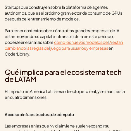
Startups que construyen sobre la plataforma de agentes 
autónomos, que es el próximo gran vector de consumo de GPUs 
después del entrenamiento de modelos.
Para tener contexto sobre cómo otras grandes empresas de IA 
están moviendo su capital e infraestructura en este período, 
podés leer el análisis sobre 
cómo los nuevos modelos de IA están 
cambiando las reglas del juego para usuarios y empresas
 en 
CoderLibrary.
Qué implica para el ecosistema tech 
de LATAM
El impacto en América Latina es indirecto pero real, y se manifiesta 
en cuatro dimensiones:
Acceso a infraestructura de cómputo
Las empresas en las que Nvidia invierte suelen expandir su 