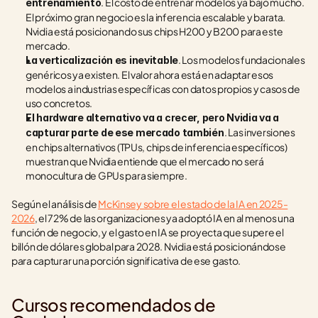
. El costo de entrenar modelos ya bajó mucho. 
entrenamiento
El próximo gran negocio es la inferencia escalable y barata. 
Nvidia está posicionando sus chips H200 y B200 para este 
mercado.
. Los modelos fundacionales 
La verticalización es inevitable
genéricos ya existen. El valor ahora está en adaptar esos 
modelos a industrias específicas con datos propios y casos de 
uso concretos.
El hardware alternativo va a crecer, pero Nvidia va a 
. Las inversiones 
capturar parte de ese mercado también
en chips alternativos (TPUs, chips de inferencia específicos) 
muestran que Nvidia entiende que el mercado no será 
monocultura de GPUs para siempre.
Según el análisis de 
McKinsey sobre el estado de la IA en 2025-
2026
, el 72% de las organizaciones ya adoptó IA en al menos una 
función de negocio, y el gasto en IA se proyecta que supere el 
billón de dólares global para 2028. Nvidia está posicionándose 
para capturar una porción significativa de ese gasto.
Cursos recomendados de 