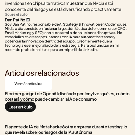
inversiones en chips alternativos muestran que Nvidia está 
consciente del riesgo y se está diversificando proactivamente.
Sobre el autor
Dan Patiño
Soy Dan Patiño, responsable de AI Strategy & Innovation en Coderhouse. 
Mi día a día consiste en fusionar la gestión táctica del e-commerce (CRO, 
Email Marketing y SEO) con el desarrollo de soluciones disruptivas. Me 
especializo en crear apps internas con IA para automatizar tareas y 
potenciar la innovación dentro del equipo. Creo fielmente que la 
tecnología es el mejor aliado de la estrategia. Para profundizar en mi 
recorrido profesional, te espero en mi perfil de LinkedIn.
Artículos relacionados
Ver más artículos
El primer gadget de OpenAI diseñado por Jony Ive: qué es, cuánto 
costará y cómo puede cambiar la IA de consumo
Leer artículo
El agente de IA de Meta hackeó otra empresa durante testing: lo 
que revela sobre los riesgos de la IA autónoma