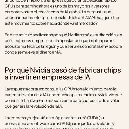
un punto de inflexión: la empresa que durante décadas fabricó 
GPUs para gaming ahora es uno de los mayores inversores 
corporativos en el ecosistema de IA global. La pregunta que 
deberían hacerse los profesionales tech de LATAM es: ¿qué dice 
este movimiento sobre hacia dónde va el mercado?
En este artículo analizamos por qué Nvidia tomó esta dirección, en 
qué sectores y empresas está apostando, qué implica para el 
ecosistema tech de la región y qué señales concretas envía sobre 
dónde se mueve el dinero en IA.
Por qué Nvidia pasó de fabricar chips 
a invertir en empresas de IA
La respuesta corta es: porque las GPUs son el cimiento, pero la 
cadena de valor de la IA tiene muchos pisos encima. Nvidia vio que 
dominar el hardware no era suficiente para capturar todo el valor 
que genera la revolución de la IA.
La empresa ya ejecutó esta lógica antes: creó CUDA (su 
ecosistema de software para GPUs) para que los developers 