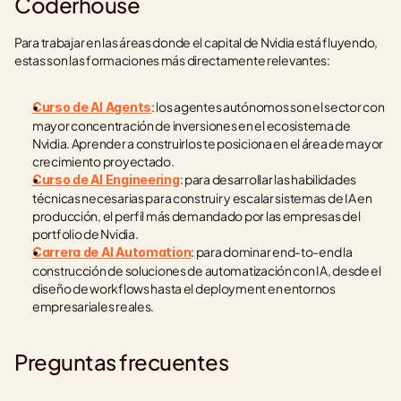
Coderhouse
Para trabajar en las áreas donde el capital de Nvidia está fluyendo, 
estas son las formaciones más directamente relevantes:
: los agentes autónomos son el sector con 
Curso de AI Agents
mayor concentración de inversiones en el ecosistema de 
Nvidia. Aprender a construirlos te posiciona en el área de mayor 
crecimiento proyectado.
: para desarrollar las habilidades 
Curso de AI Engineering
técnicas necesarias para construir y escalar sistemas de IA en 
producción, el perfil más demandado por las empresas del 
portfolio de Nvidia.
: para dominar end-to-end la 
Carrera de AI Automation
construcción de soluciones de automatización con IA, desde el 
diseño de workflows hasta el deployment en entornos 
empresariales reales.
Preguntas frecuentes