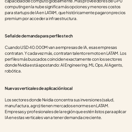
capacidad de cómputo globalmente. Más proveedores de GPU 
computing en la nube significa más opciones y menores costos 
para startups de IA en LATAM, que históricamente pagaron precios 
premium por acceder a infraestructura.
Señal de demanda para perfiles tech
Cuando USD 40.000M van a empresas de IA, esas empresas 
contratan. Y cada vez más, contratan talento remoto en LATAM. Los 
perfiles más buscados coinciden exactamente con los sectores 
donde Nvidia está apostando: AI Engineering, ML Ops, AI Agents, 
robótica.
Nuevas verticales de aplicación local
Los sectores donde Nvidia concentra sus inversiones (salud, 
manufactura, agro) tienen mercados enormes en LATAM. 
Empresas y profesionales de la región que estén listos para aplicar 
IA en estas verticales van a tener demanda creciente.