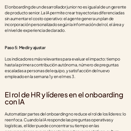
El onboarding de un desarrollador junior no es igual al de un gerente 
de producto senior. La IA permite crear trayectorias diferenciadas 
sin aumentar el costo operativo: el agente genera un plan de 
incorporación personalizado según la información del rol, el área y 
el nivel de experiencia declarado.
Paso 5: Medir y ajustar
Los indicadores más relevantes para evaluar el impacto: tiempo 
hasta la primera contribución autónoma, número de preguntas 
escaladas a personas del equipo, y satisfacción del nuevo 
empleado en la semana 1 y en el mes 3.
El rol de HR y líderes en el onboarding 
con IA
Automatizar partes del onboarding no reduce el rol de los líderes: lo 
reenfoca. Cuando la IA responde las preguntas operativas y 
logísticas, el líder puede concentrar su tiempo en las 