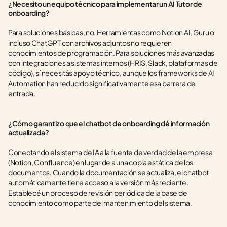
¿Necesito un equipo técnico para implementar un AI Tutor de 
onboarding?
Para soluciones básicas, no. Herramientas como Notion AI, Guru o 
incluso ChatGPT con archivos adjuntos no requieren 
conocimientos de programación. Para soluciones más avanzadas 
con integraciones a sistemas internos (HRIS, Slack, plataformas de 
código), sí necesitás apoyo técnico, aunque los frameworks de AI 
Automation han reducido significativamente esa barrera de 
entrada.
¿Cómo garantizo que el chatbot de onboarding dé información 
actualizada?
Conectando el sistema de IA a la fuente de verdad de la empresa 
(Notion, Confluence) en lugar de a una copia estática de los 
documentos. Cuando la documentación se actualiza, el chatbot 
automáticamente tiene acceso a la versión más reciente. 
Establecé un proceso de revisión periódica de la base de 
conocimiento como parte del mantenimiento del sistema.