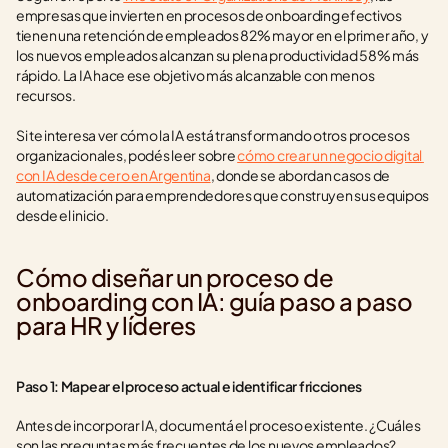
empresas que invierten en procesos de onboarding efectivos 
tienen una retención de empleados 82% mayor en el primer año, y 
los nuevos empleados alcanzan su plena productividad 58% más 
rápido. La IA hace ese objetivo más alcanzable con menos 
recursos.
Si te interesa ver cómo la IA está transformando otros procesos 
organizacionales, podés leer sobre 
cómo crear un negocio digital 
con IA desde cero en Argentina
, donde se abordan casos de 
automatización para emprendedores que construyen sus equipos 
desde el inicio.
Cómo diseñar un proceso de 
onboarding con IA: guía paso a paso 
para HR y líderes
Paso 1: Mapear el proceso actual e identificar fricciones
Antes de incorporar IA, documentá el proceso existente. ¿Cuáles 
son las preguntas más frecuentes de los nuevos empleados? 