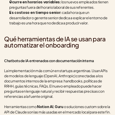
 los nuevos empleados tienen 
Ocurre en horarios variables:
preguntas fuera del horario laboral de sus referentes.
 cada hora que un 
Es costoso en tiempo senior:
desarrollador o gerente senior dedica a explicar el entorno de 
trabajo es una hora que no dedica a producir valor.
Qué herramientas de IA se usan para 
automatizar el onboarding
Chatbots de IA entrenados con documentación interna
La implementación más común en startups argentinas. Usan APIs 
de modelos de lenguaje (OpenAI, Anthropic) conectadas a los 
documentos internos de la empresa: handbooks, políticas de 
RRHH, guías técnicas, FAQs. El nuevo empleado puede hacer 
preguntas en lenguaje natural y recibir respuestas precisas con 
referencias a la fuente original.
Herramientas como 
, 
 o soluciones custom sobre la 
Notion AI
Guru
API de Claude son las más usadas en el mercado local para este fin.