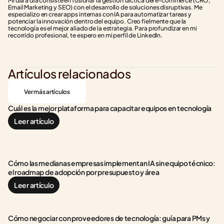
Mi día a día consiste en fusionar la gestión táctica del e-commerce (CRO, 
Email Marketing y SEO) con el desarrollo de soluciones disruptivas. Me 
especializo en crear apps internas con IA para automatizar tareas y 
potenciar la innovación dentro del equipo. Creo fielmente que la 
tecnología es el mejor aliado de la estrategia. Para profundizar en mi 
recorrido profesional, te espero en mi perfil de LinkedIn.
Artículos relacionados
Ver más artículos
Cuál es la mejor plataforma para capacitar equipos en tecnología
Leer artículo
Cómo las medianas empresas implementan IA sin equipo técnico: 
el roadmap de adopción por presupuesto y área
Leer artículo
Cómo negociar con proveedores de tecnología: guía para PMs y 