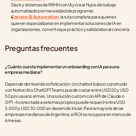
Slack y sistemas de RRHH con IA y crear flujos de trabajo 
automatizados sin necesidad de programar.
: la ruta completa para quienes 
Carrera AI Automation
quieren especializarse en implementar soluciones de IA en 
organizaciones, con enfoque práctico y salida laboral concreta.
Preguntas frecuentes
¿Cuánto cuesta implementar un onboarding con IA para una 
empresa mediana?
Depende del nivel de sofisticación. Un chatbot básico construido 
con Notion AI o ChatGPT Teams puede costar entre USD 20 y USD 
50 por usuario al mes. Una solución custom con API de Claude o 
GPT-4 conectada a sistemas propios puede requerir entre USD 
5.000 y USD 30.000 en desarrollo inicial. Para la mayoría de las 
empresas medianas de Argentina, el ROI se recupera en menos de 
6 meses.