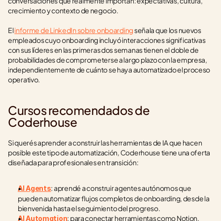
conversaciones que realmente importan: expectativas, cultura, 
crecimiento y contexto de negocio.
El 
informe de LinkedIn sobre onboarding
 señala que los nuevos 
empleados cuyo onboarding incluyó interacciones significativas 
con sus líderes en las primeras dos semanas tienen el doble de 
probabilidades de comprometerse a largo plazo con la empresa, 
independientemente de cuánto se haya automatizado el proceso 
operativo.
Cursos recomendados de 
Coderhouse
Si querés aprender a construir las herramientas de IA que hacen 
posible este tipo de automatización, Coderhouse tiene una oferta 
diseñada para profesionales en transición:
: aprendé a construir agentes autónomos que 
AI Agents
pueden automatizar flujos completos de onboarding, desde la 
bienvenida hasta el seguimiento del progreso.
: para conectar herramientas como Notion, 
AI Automation