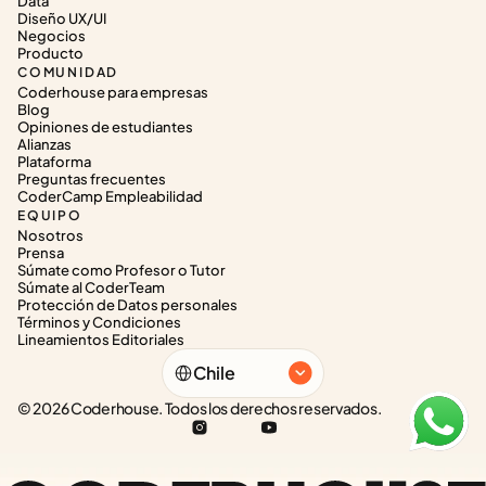
Data
Diseño UX/UI
Negocios
Producto
COMUNIDAD
Coderhouse para empresas
Blog
Opiniones de estudiantes
Alianzas
Plataforma
Preguntas frecuentes
CoderCamp Empleabilidad
EQUIPO
Nosotros
Prensa
Súmate como Profesor o Tutor
Súmate al CoderTeam
Protección de Datos personales
Términos y Condiciones
Lineamientos Editoriales
Select Language
Chile
© 2026 Coderhouse. Todos los derechos reservados.