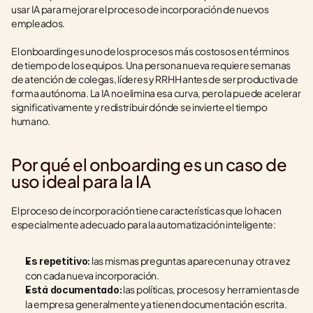
usar IA para mejorar el proceso de incorporación de nuevos 
empleados.
El onboarding es uno de los procesos más costosos en términos 
de tiempo de los equipos. Una persona nueva requiere semanas 
de atención de colegas, líderes y RRHH antes de ser productiva de 
forma autónoma. La IA no elimina esa curva, pero la puede acelerar 
significativamente y redistribuir dónde se invierte el tiempo 
humano.
Por qué el onboarding es un caso de 
uso ideal para la IA
El proceso de incorporación tiene características que lo hacen 
especialmente adecuado para la automatización inteligente:
 las mismas preguntas aparecen una y otra vez 
Es repetitivo:
con cada nueva incorporación.
 las políticas, procesos y herramientas de 
Está documentado:
la empresa generalmente ya tienen documentación escrita.