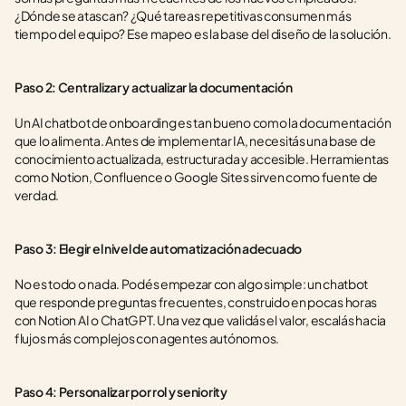
¿Dónde se atascan? ¿Qué tareas repetitivas consumen más 
tiempo del equipo? Ese mapeo es la base del diseño de la solución.
Paso 2: Centralizar y actualizar la documentación
Un AI chatbot de onboarding es tan bueno como la documentación 
que lo alimenta. Antes de implementar IA, necesitás una base de 
conocimiento actualizada, estructurada y accesible. Herramientas 
como Notion, Confluence o Google Sites sirven como fuente de 
verdad.
Paso 3: Elegir el nivel de automatización adecuado
No es todo o nada. Podés empezar con algo simple: un chatbot 
que responde preguntas frecuentes, construido en pocas horas 
con Notion AI o ChatGPT. Una vez que validás el valor, escalás hacia 
flujos más complejos con agentes autónomos.
Paso 4: Personalizar por rol y seniority