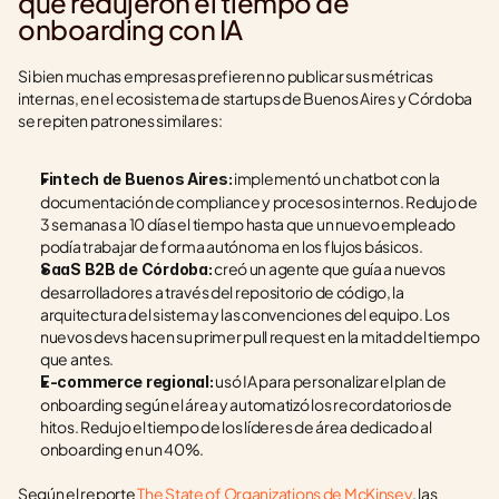
que redujeron el tiempo de 
onboarding con IA
Si bien muchas empresas prefieren no publicar sus métricas 
internas, en el ecosistema de startups de Buenos Aires y Córdoba 
se repiten patrones similares:
 implementó un chatbot con la 
Fintech de Buenos Aires:
documentación de compliance y procesos internos. Redujo de 
3 semanas a 10 días el tiempo hasta que un nuevo empleado 
podía trabajar de forma autónoma en los flujos básicos.
 creó un agente que guía a nuevos 
SaaS B2B de Córdoba:
desarrolladores a través del repositorio de código, la 
arquitectura del sistema y las convenciones del equipo. Los 
nuevos devs hacen su primer pull request en la mitad del tiempo 
que antes.
 usó IA para personalizar el plan de 
E-commerce regional:
onboarding según el área y automatizó los recordatorios de 
hitos. Redujo el tiempo de los líderes de área dedicado al 
onboarding en un 40%.
Según el reporte 
The State of Organizations de McKinsey
, las 