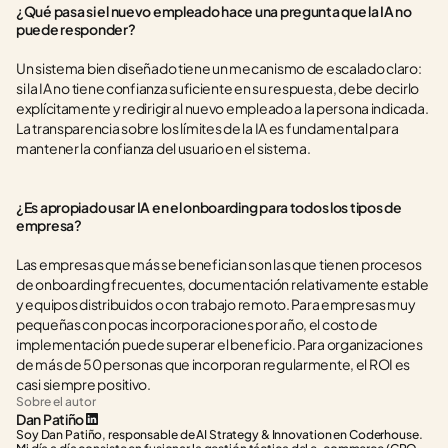
¿Qué pasa si el nuevo empleado hace una pregunta que la IA no 
puede responder?
Un sistema bien diseñado tiene un mecanismo de escalado claro: 
si la IA no tiene confianza suficiente en su respuesta, debe decirlo 
explícitamente y redirigir al nuevo empleado a la persona indicada. 
La transparencia sobre los límites de la IA es fundamental para 
mantener la confianza del usuario en el sistema.
¿Es apropiado usar IA en el onboarding para todos los tipos de 
empresa?
Las empresas que más se benefician son las que tienen procesos 
de onboarding frecuentes, documentación relativamente estable 
y equipos distribuidos o con trabajo remoto. Para empresas muy 
pequeñas con pocas incorporaciones por año, el costo de 
implementación puede superar el beneficio. Para organizaciones 
de más de 50 personas que incorporan regularmente, el ROI es 
casi siempre positivo.
Sobre el autor
Dan Patiño
Soy Dan Patiño, responsable de AI Strategy & Innovation en Coderhouse. 