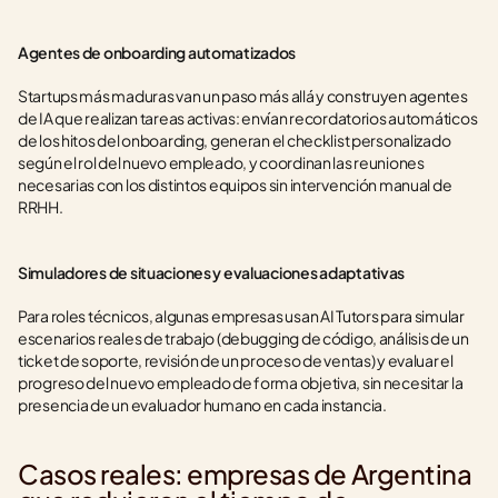
Agentes de onboarding automatizados
Startups más maduras van un paso más allá y construyen agentes 
de IA que realizan tareas activas: envían recordatorios automáticos 
de los hitos del onboarding, generan el checklist personalizado 
según el rol del nuevo empleado, y coordinan las reuniones 
necesarias con los distintos equipos sin intervención manual de 
RRHH.
Simuladores de situaciones y evaluaciones adaptativas
Para roles técnicos, algunas empresas usan AI Tutors para simular 
escenarios reales de trabajo (debugging de código, análisis de un 
ticket de soporte, revisión de un proceso de ventas) y evaluar el 
progreso del nuevo empleado de forma objetiva, sin necesitar la 
presencia de un evaluador humano en cada instancia.
Casos reales: empresas de Argentina 