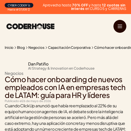
Aprovecha hasta 
70% OFF
 y hasta 
12 cuotas sin 
CYBER CODER 🚀
interés
 en CURSOS y CARRERAS
Hasta el 07/08 ⏰
Inicio
Blog
Negocios
Capacitación Corporativa
Cómo hacer onboarding
Dan Patiño
AI Strategy & Innovation en Coderhouse
Negocios
Cómo hacer onboarding de nuevos 
empleados con IA en empresas tech 
de LATAM: guía para HR y líderes
Publicado el
26 de mayo de 2026
Cuando ClickUp anunció que había reemplazado al 22% de su 
equipo humano con agentes de IA, el debate sobre la inteligencia 
artificial en la gestión de personas se aceleró. Pero más allá del 
caso extremo, hay una aplicación concreta y menos disruptiva que 
está adoptando un número creciente de empresas tech de LATAM: 