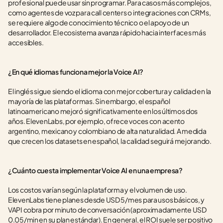
profesional puede usar sin programar. Para casos más complejos, 
como agentes de voz para call centers o integraciones con CRMs, 
se requiere algo de conocimiento técnico o el apoyo de un 
desarrollador. El ecosistema avanza rápido hacia interfaces más 
accesibles.
¿En qué idiomas funciona mejor la Voice AI?
El inglés sigue siendo el idioma con mejor cobertura y calidad en la 
mayoría de las plataformas. Sin embargo, el español 
latinoamericano mejoró significativamente en los últimos dos 
años. ElevenLabs, por ejemplo, ofrece voces con acento 
argentino, mexicano y colombiano de alta naturalidad. A medida 
que crecen los datasets en español, la calidad seguirá mejorando.
¿Cuánto cuesta implementar Voice AI en una empresa?
Los costos varían según la plataforma y el volumen de uso. 
ElevenLabs tiene planes desde USD 5/mes para usos básicos, y 
VAPI cobra por minuto de conversación (aproximadamente USD 
0.05/min en su plan estándar). En general, el ROI suele ser positivo 