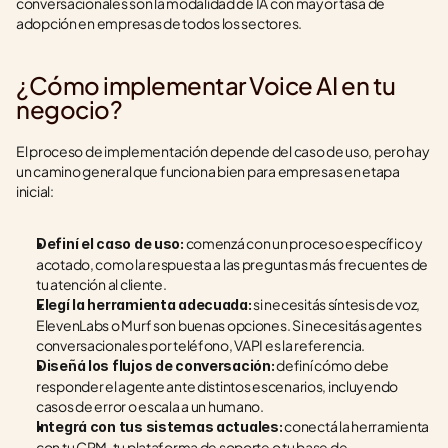
conversacionales son la modalidad de IA con mayor tasa de 
adopción en empresas de todos los sectores.
¿Cómo implementar Voice AI en tu 
negocio?
El proceso de implementación depende del caso de uso, pero hay 
un camino general que funciona bien para empresas en etapa 
inicial:
 comenzá con un proceso específico y 
Definí el caso de uso:
acotado, como la respuesta a las preguntas más frecuentes de 
tu atención al cliente.
 si necesitás síntesis de voz, 
Elegí la herramienta adecuada:
ElevenLabs o Murf son buenas opciones. Si necesitás agentes 
conversacionales por teléfono, VAPI es la referencia.
 definí cómo debe 
Diseñá los flujos de conversación:
responder el agente ante distintos escenarios, incluyendo 
casos de error o escala a un humano.
 conectá la herramienta 
Integrá con tus sistemas actuales:
con tu CRM, tu plataforma de soporte o tu base de 