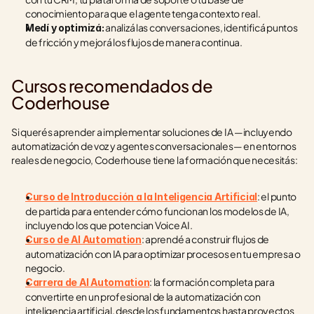
conocimiento para que el agente tenga contexto real.
 analizá las conversaciones, identificá puntos 
Medí y optimizá:
de fricción y mejorá los flujos de manera continua.
Cursos recomendados de 
Coderhouse
Si querés aprender a implementar soluciones de IA —incluyendo 
automatización de voz y agentes conversacionales— en entornos 
reales de negocio, Coderhouse tiene la formación que necesitás:
: el punto 
Curso de Introducción a la Inteligencia Artificial
de partida para entender cómo funcionan los modelos de IA, 
incluyendo los que potencian Voice AI.
: aprendé a construir flujos de 
Curso de AI Automation
automatización con IA para optimizar procesos en tu empresa o 
negocio.
: la formación completa para 
Carrera de AI Automation
convertirte en un profesional de la automatización con 
inteligencia artificial, desde los fundamentos hasta proyectos 