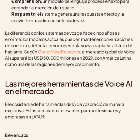
 un modelo de lenguaje procesa el texto para 
Comprensión:
entender la intención del usuario.
 el sistema genera una respuesta en texto y la 
Respuesta:
convierte en audio con síntesis de voz.
La diferencia con los sistemas de voz de hace cinco años es 
enorme: los modelos actuales pueden mantener conversaciones 
en contexto, detectar emociones en la voz y adaptarse al tono del 
hablante. Según 
Grand View Research
, el mercado global de Voice 
AI superará los USD 50.000 millones en 2029, con América Latina 
como una de las regiones de mayor crecimiento.
Las mejores herramientas de Voice AI 
en el mercado
El ecosistema de herramientas de IA de voz creció de manera 
explosiva. Estas son las más relevantes para profesionales y 
empresas en LATAM:
ElevenLabs