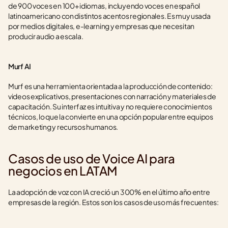
de 900 voces en 100+ idiomas, incluyendo voces en español 
latinoamericano con distintos acentos regionales. Es muy usada 
por medios digitales, e-learning y empresas que necesitan 
producir audio a escala.
Murf AI
Murf es una herramienta orientada a la producción de contenido: 
videos explicativos, presentaciones con narración y materiales de 
capacitación. Su interfaz es intuitiva y no requiere conocimientos 
técnicos, lo que la convierte en una opción popular entre equipos 
de marketing y recursos humanos.
Casos de uso de Voice AI para 
negocios en LATAM
La adopción de voz con IA creció un 300% en el último año entre 
empresas de la región. Estos son los casos de uso más frecuentes: