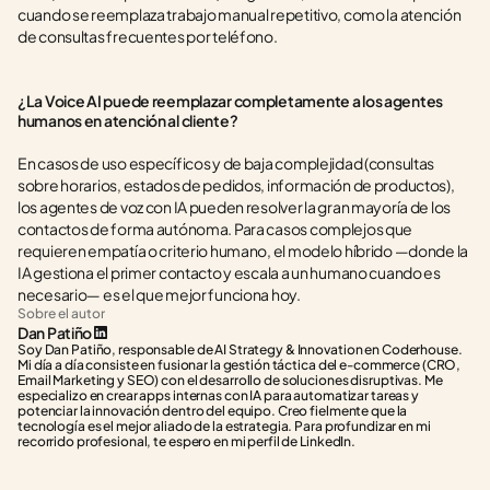
cuando se reemplaza trabajo manual repetitivo, como la atención 
de consultas frecuentes por teléfono.
¿La Voice AI puede reemplazar completamente a los agentes 
humanos en atención al cliente?
En casos de uso específicos y de baja complejidad (consultas 
sobre horarios, estados de pedidos, información de productos), 
los agentes de voz con IA pueden resolver la gran mayoría de los 
contactos de forma autónoma. Para casos complejos que 
requieren empatía o criterio humano, el modelo híbrido —donde la 
IA gestiona el primer contacto y escala a un humano cuando es 
necesario— es el que mejor funciona hoy.
Sobre el autor
Dan Patiño
Soy Dan Patiño, responsable de AI Strategy & Innovation en Coderhouse. 
Mi día a día consiste en fusionar la gestión táctica del e-commerce (CRO, 
Email Marketing y SEO) con el desarrollo de soluciones disruptivas. Me 
especializo en crear apps internas con IA para automatizar tareas y 
potenciar la innovación dentro del equipo. Creo fielmente que la 
tecnología es el mejor aliado de la estrategia. Para profundizar en mi 
recorrido profesional, te espero en mi perfil de LinkedIn.