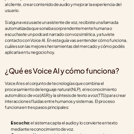
al cliente, crear contenido de audio y mejorar la experiencia del 
usuario.
Si alguna vez usaste un asistente de voz, recibiste una llamada 
automatizada que sonaba sorprendentemente humana o 
escuchaste un podcast narrado con voz sintética, ya tuviste 
contacto con Voice AI. En esta guía vas a entender cómo funciona, 
cuáles son las mejores herramientas del mercado y cómo podés 
aplicarla en tu negocio hoy.
¿Qué es Voice AI y cómo funciona?
Voice AI es el conjunto de tecnologías que combina el 
procesamiento de lenguaje natural (NLP), el reconocimiento 
automático de voz (ASR) y la síntesis de texto a voz (TTS) para crear 
interacciones fluidas entre humanos y sistemas. El proceso 
funciona en tres pasos principales:
 el sistema capta el audio y lo convierte en texto 
Escucha:
mediante reconocimiento de voz.