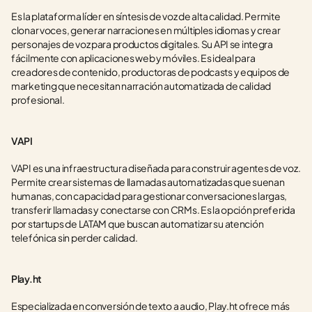
Es la plataforma líder en síntesis de voz de alta calidad. Permite 
clonar voces, generar narraciones en múltiples idiomas y crear 
personajes de voz para productos digitales. Su API se integra 
fácilmente con aplicaciones web y móviles. Es ideal para 
creadores de contenido, productoras de podcasts y equipos de 
marketing que necesitan narración automatizada de calidad 
profesional.
VAPI
VAPI es una infraestructura diseñada para construir agentes de voz. 
Permite crear sistemas de llamadas automatizadas que suenan 
humanas, con capacidad para gestionar conversaciones largas, 
transferir llamadas y conectarse con CRMs. Es la opción preferida 
por startups de LATAM que buscan automatizar su atención 
telefónica sin perder calidad.
Play.ht
Especializada en conversión de texto a audio, Play.ht ofrece más 