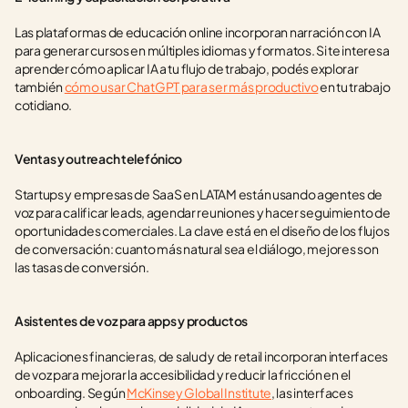
Las plataformas de educación online incorporan narración con IA 
para generar cursos en múltiples idiomas y formatos. Si te interesa 
aprender cómo aplicar IA a tu flujo de trabajo, podés explorar 
también 
cómo usar ChatGPT para ser más productivo
 en tu trabajo 
cotidiano.
Ventas y outreach telefónico
Startups y empresas de SaaS en LATAM están usando agentes de 
voz para calificar leads, agendar reuniones y hacer seguimiento de 
oportunidades comerciales. La clave está en el diseño de los flujos 
de conversación: cuanto más natural sea el diálogo, mejores son 
las tasas de conversión.
Asistentes de voz para apps y productos
Aplicaciones financieras, de salud y de retail incorporan interfaces 
de voz para mejorar la accesibilidad y reducir la fricción en el 
onboarding. Según 
McKinsey Global Institute
, las interfaces 