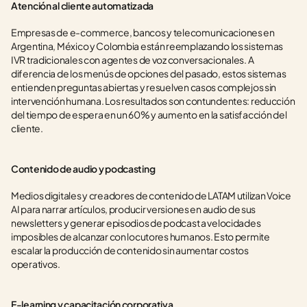
Atención al cliente automatizada
Empresas de e-commerce, bancos y telecomunicaciones en 
Argentina, México y Colombia están reemplazando los sistemas 
IVR tradicionales con agentes de voz conversacionales. A 
diferencia de los menús de opciones del pasado, estos sistemas 
entienden preguntas abiertas y resuelven casos complejos sin 
intervención humana. Los resultados son contundentes: reducción 
del tiempo de espera en un 60% y aumento en la satisfacción del 
cliente.
Contenido de audio y podcasting
Medios digitales y creadores de contenido de LATAM utilizan Voice 
AI para narrar artículos, producir versiones en audio de sus 
newsletters y generar episodios de podcast a velocidades 
imposibles de alcanzar con locutores humanos. Esto permite 
escalar la producción de contenido sin aumentar costos 
operativos.
E-learning y capacitación corporativa