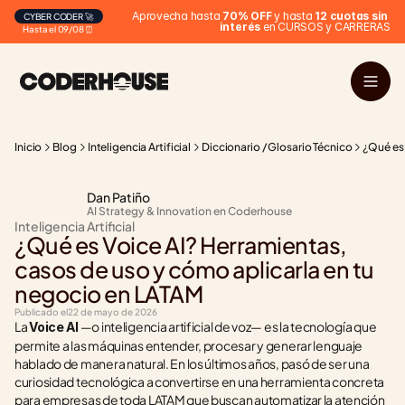
Aprovecha hasta 
70% OFF
 y hasta 
12 cuotas sin 
CYBER CODER 🚀
interés
 en CURSOS y CARRERAS
Hasta el 09/08 ⏰
Inicio
Blog
Inteligencia Artificial
Diccionario / Glosario Técnico
¿Qué es 
Dan Patiño
AI Strategy & Innovation en Coderhouse
Inteligencia Artificial
¿Qué es Voice AI? Herramientas, 
casos de uso y cómo aplicarla en tu 
negocio en LATAM
Publicado el
22 de mayo de 2026
La 
 —o inteligencia artificial de voz— es la tecnología que 
Voice AI
permite a las máquinas entender, procesar y generar lenguaje 
hablado de manera natural. En los últimos años, pasó de ser una 
curiosidad tecnológica a convertirse en una herramienta concreta 
para empresas de toda LATAM que buscan automatizar la atención 