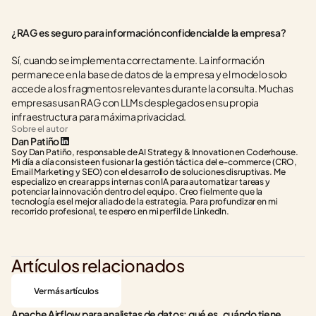
¿RAG es seguro para información confidencial de la empresa?
Sí, cuando se implementa correctamente. La información 
permanece en la base de datos de la empresa y el modelo solo 
accede a los fragmentos relevantes durante la consulta. Muchas 
empresas usan RAG con LLMs desplegados en su propia 
infraestructura para máxima privacidad.
Sobre el autor
Dan Patiño
Soy Dan Patiño, responsable de AI Strategy & Innovation en Coderhouse. 
Mi día a día consiste en fusionar la gestión táctica del e-commerce (CRO, 
Email Marketing y SEO) con el desarrollo de soluciones disruptivas. Me 
especializo en crear apps internas con IA para automatizar tareas y 
potenciar la innovación dentro del equipo. Creo fielmente que la 
tecnología es el mejor aliado de la estrategia. Para profundizar en mi 
recorrido profesional, te espero en mi perfil de LinkedIn.
Artículos relacionados
Ver más artículos
Apache Airflow para analistas de datos: qué es, cuándo tiene 