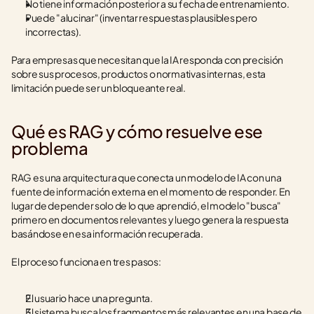
No tiene información posterior a su fecha de entrenamiento.
Puede "alucinar" (inventar respuestas plausibles pero 
incorrectas).
Para empresas que necesitan que la IA responda con precisión 
sobre sus procesos, productos o normativas internas, esta 
limitación puede ser un bloqueante real.
Qué es RAG y cómo resuelve ese 
problema
RAG es una arquitectura que conecta un modelo de IA con una 
fuente de información externa en el momento de responder. En 
lugar de depender solo de lo que aprendió, el modelo "busca" 
primero en documentos relevantes y luego genera la respuesta 
basándose en esa información recuperada.
El proceso funciona en tres pasos:
El usuario hace una pregunta.
El sistema busca los fragmentos más relevantes en una base de 