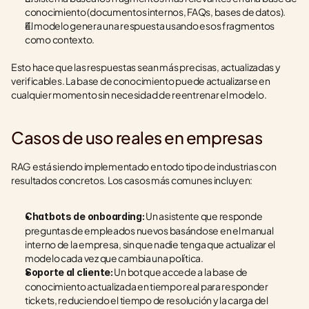
conocimiento (documentos internos, FAQs, bases de datos).
El modelo genera una respuesta usando esos fragmentos 
como contexto.
Esto hace que las respuestas sean más precisas, actualizadas y 
verificables. La base de conocimiento puede actualizarse en 
cualquier momento sin necesidad de reentrenar el modelo.
Casos de uso reales en empresas
RAG está siendo implementado en todo tipo de industrias con 
resultados concretos. Los casos más comunes incluyen:
 Un asistente que responde 
Chatbots de onboarding:
preguntas de empleados nuevos basándose en el manual 
interno de la empresa, sin que nadie tenga que actualizar el 
modelo cada vez que cambia una política.
 Un bot que accede a la base de 
Soporte al cliente:
conocimiento actualizada en tiempo real para responder 
tickets, reduciendo el tiempo de resolución y la carga del 