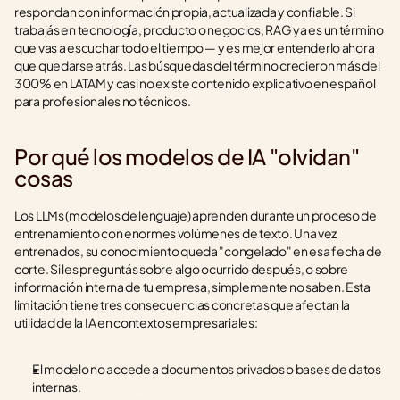
respondan con información propia, actualizada y confiable. Si 
trabajás en tecnología, producto o negocios, RAG ya es un término 
que vas a escuchar todo el tiempo — y es mejor entenderlo ahora 
que quedarse atrás. Las búsquedas del término crecieron más del 
300% en LATAM y casi no existe contenido explicativo en español 
para profesionales no técnicos.
Por qué los modelos de IA "olvidan" 
cosas
Los LLMs (modelos de lenguaje) aprenden durante un proceso de 
entrenamiento con enormes volúmenes de texto. Una vez 
entrenados, su conocimiento queda "congelado" en esa fecha de 
corte. Si les preguntás sobre algo ocurrido después, o sobre 
información interna de tu empresa, simplemente no saben. Esta 
limitación tiene tres consecuencias concretas que afectan la 
utilidad de la IA en contextos empresariales:
El modelo no accede a documentos privados o bases de datos 
internas.