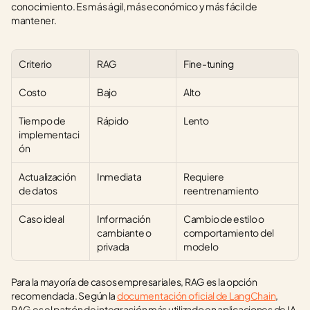
conocimiento. Es más ágil, más económico y más fácil de 
mantener.
Criterio
RAG
Fine-tuning
Costo
Bajo
Alto
Tiempo de 
Rápido
Lento
implementaci
ón
Actualización 
Inmediata
Requiere 
de datos
reentrenamiento
Caso ideal
Información 
Cambio de estilo o 
cambiante o 
comportamiento del 
privada
modelo
Para la mayoría de casos empresariales, RAG es la opción 
recomendada. Según la 
documentación oficial de LangChain
, 
RAG es el patrón de integración más utilizado en aplicaciones de IA 