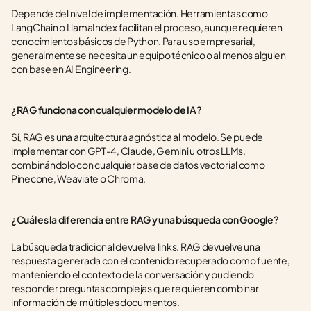
Depende del nivel de implementación. Herramientas como 
LangChain o LlamaIndex facilitan el proceso, aunque requieren 
conocimientos básicos de Python. Para uso empresarial, 
generalmente se necesita un equipo técnico o al menos alguien 
con base en AI Engineering.
¿RAG funciona con cualquier modelo de IA?
Sí, RAG es una arquitectura agnóstica al modelo. Se puede 
implementar con GPT-4, Claude, Gemini u otros LLMs, 
combinándolo con cualquier base de datos vectorial como 
Pinecone, Weaviate o Chroma.
¿Cuál es la diferencia entre RAG y una búsqueda con Google?
La búsqueda tradicional devuelve links. RAG devuelve una 
respuesta generada con el contenido recuperado como fuente, 
manteniendo el contexto de la conversación y pudiendo 
responder preguntas complejas que requieren combinar 
información de múltiples documentos.