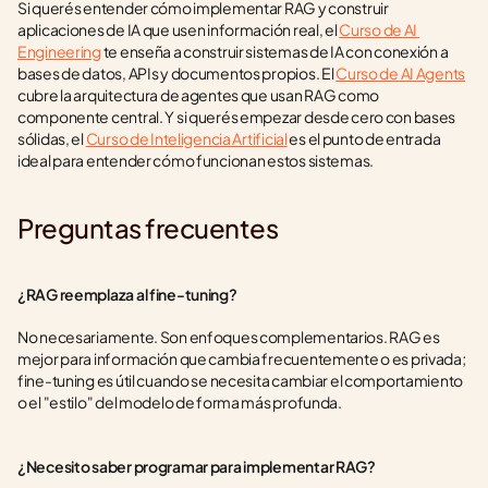
Si querés entender cómo implementar RAG y construir 
aplicaciones de IA que usen información real, el 
Curso de AI 
Engineering
 te enseña a construir sistemas de IA con conexión a 
bases de datos, APIs y documentos propios. El 
Curso de AI Agents
cubre la arquitectura de agentes que usan RAG como 
componente central. Y si querés empezar desde cero con bases 
sólidas, el 
Curso de Inteligencia Artificial
 es el punto de entrada 
ideal para entender cómo funcionan estos sistemas.
Preguntas frecuentes
¿RAG reemplaza al fine-tuning?
No necesariamente. Son enfoques complementarios. RAG es 
mejor para información que cambia frecuentemente o es privada; 
fine-tuning es útil cuando se necesita cambiar el comportamiento 
o el "estilo" del modelo de forma más profunda.
¿Necesito saber programar para implementar RAG?