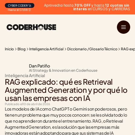
Aprovecha hasta 
70% OFF
 y hasta 
12 cuotas sin 
CYBER CODER 🚀
interés
 en CURSOS y CARRERAS
Hasta el 07/08 ⏰
Inicio
Blog
Inteligencia Artificial
Diccionario / Glosario Técnico
RAG expl
Dan Patiño
AI Strategy & Innovation en Coderhouse
Inteligencia Artificial
RAG explicado: qué es Retrieval 
Augmented Generation y por qué lo 
usan las empresas con IA
Publicado el
10 de abril de 2026
Los modelos de IA como ChatGPT o Gemini son poderosos, pero 
tienen un problema que muy pocos conocen: se les olvida todo lo 
que no aprendieron durante el entrenamiento. RAG, o Retrieval 
Augmented Generation, es la solución que las empresas más 
innovadoras están adoptando para que sus sistemas de IA 