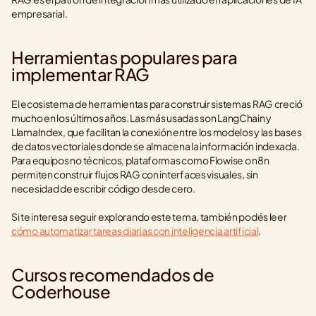
empresarial.
Herramientas populares para 
implementar RAG
El ecosistema de herramientas para construir sistemas RAG creció 
mucho en los últimos años. Las más usadas son LangChain y 
LlamaIndex, que facilitan la conexión entre los modelos y las bases 
de datos vectoriales donde se almacena la información indexada. 
Para equipos no técnicos, plataformas como Flowise o n8n 
permiten construir flujos RAG con interfaces visuales, sin 
necesidad de escribir código desde cero.
Si te interesa seguir explorando este tema, también podés leer 
cómo automatizar tareas diarias con inteligencia artificial
.
Cursos recomendados de 
Coderhouse