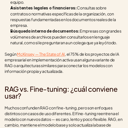
equipo.
 Consultas sobre 
Asistentes legales o financieros:
contratos o normativas específicas de la organización, con 
respuestas fundamentadas en los documentos reales de la 
empresa.
 Empresas con grandes 
Búsqueda interna de documentos:
volúmenes de archivos pueden consultarlos en lenguaje 
natural, como si le preguntaran a un colega que ya leyó todo.
Según 
McKinsey — The State of AI
, el 75% de los proyectos de IA 
empresarial en implementación activa usan alguna variante de 
RAG o arquitecturas similares para conectar los modelos con 
información propia y actualizada.
RAG vs. Fine-tuning: ¿cuál conviene 
usar?
Muchos confunden RAG con fine-tuning, pero son enfoques 
distintos con casos de uso diferentes. El fine-tuning reentrena el 
modelo con nuevos datos — es caro, lento y poco flexible. RAG, en 
cambio, mantiene el modelo base y solo actualiza la base de 