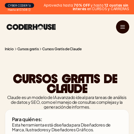
Aprovecha hasta 
70% OFF
 y hasta 
12 cuotas sin 
CYBER CODER 🚀
interés
 en CURSOS y CARRERAS
Hasta el 07/08 ⏰
Inicio
Cursos gratis
Cursos Gratis de Claude
CURSOS GRATIS DE 
CLAUDE
Claude es un modelo de IA avanzado ideal para tareas de análisis 
de datos y SEO, como el manejo de consultas complejas y la 
generación de informes.
Para quién es:
Esta herramienta está diseñada para Diseñadores de 
Marca, Ilustradores y Diseñadores Gráficos.