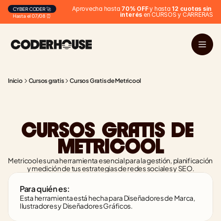
Aprovecha hasta 
70% OFF
 y hasta 
12 cuotas sin 
CYBER CODER 🚀
interés
 en CURSOS y CARRERAS
Hasta el 07/08 ⏰
Inicio
Cursos gratis
Cursos Gratis de Metricool
CURSOS GRATIS DE 
METRICOOL
Metricool es una herramienta esencial para la gestión, planificación 
y medición de tus estrategias de redes sociales y SEO.
Para quién es:
Esta herramienta está hecha para Diseñadores de Marca, 
Ilustradores y Diseñadores Gráficos.