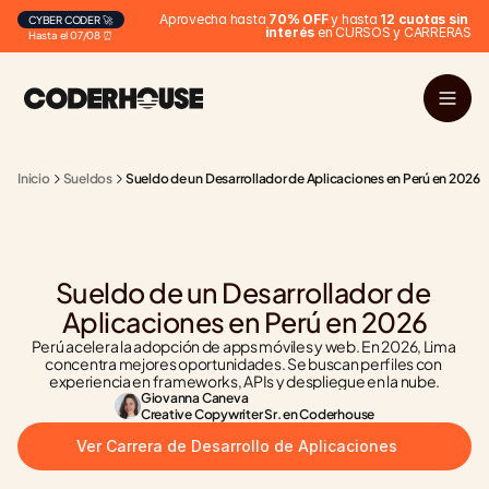
Aprovecha hasta 
70% OFF
 y hasta 
12 cuotas sin 
CYBER CODER 🚀
interés
 en CURSOS y CARRERAS
Hasta el 07/08 ⏰
Inicio
Sueldos
Sueldo de un Desarrollador de Aplicaciones en Perú en 2026
Sueldo de un Desarrollador de 
Aplicaciones en Perú en 2026
Perú acelera la adopción de apps móviles y web. En 2026, Lima 
concentra mejores oportunidades. Se buscan perfiles con 
experiencia en frameworks, APIs y despliegue en la nube.
Giovanna Caneva
Creative Copywriter Sr. en Coderhouse
Ver Carrera de Desarrollo de Aplicaciones