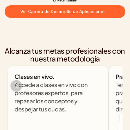
LinkedIn Salary
Ver Carrera de Desarrollo de Aplicaciones
Alcanza tus metas profesionales con 
nuestra metodología
Clases en vivo.
Práct
Accede a clases en vivo con 
Tendr
profesores expertos, para 
práct
repasar los conceptos y 
que t
despejar tus dudas.
dinám
col