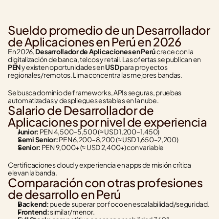
Sueldo promedio de un Desarrollador 
de Aplicaciones en Perú en 2026
En 2026, 
Desarrollador de Aplicaciones en Perú
 crece con la 
digitalización de banca, telcos y retail. Las ofertas se publican en 
PEN
 y existen oportunidades en 
USD
 para proyectos 
regionales/remotos. Lima concentra las mejores bandas.
Se busca dominio de frameworks, APIs seguras, pruebas 
automatizadas y despliegues estables en la nube.
Salario de Desarrollador de 
Aplicaciones por nivel de experiencia
Junior:
 PEN 4,500–5,500 (≈ USD 1,200–1,450)
Semi Senior:
 PEN 6,200–8,200 (≈ USD 1,650–2,200)
Senior:
 PEN 9,000+ (≈ USD 2,400+) con variable
Certificaciones cloud y experiencia en apps de misión crítica 
elevan la banda.
Comparación con otras profesiones 
de desarrollo en Perú
Backend:
 puede superar por foco en escalabilidad/seguridad.
Frontend:
 similar/menor.