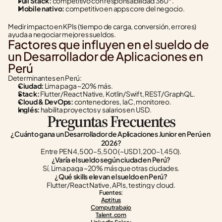
Full Stack:
 competitivo con responsabilidad 360°.
Mobile nativo:
 competitivo en apps core del negocio.
Medir impacto en KPIs (tiempo de carga, conversión, errores) 
ayuda a negociar mejores sueldos.
Factores que influyen en el sueldo de 
un Desarrollador de Aplicaciones en 
Perú
Determinantes en Perú:
Ciudad:
 Lima paga ~20% más.
Stack:
 Flutter/React Native, Kotlin/Swift, REST/GraphQL.
Cloud & DevOps:
 contenedores, IaC, monitoreo.
Inglés:
 habilita proyectos y salarios en USD.
Preguntas Frecuentes
¿Cuánto gana un Desarrollador de Aplicaciones Junior en Perú en 
2026?
Entre PEN 4,500–5,500 (~USD 1,200–1,450).
¿Varía el sueldo según ciudad en Perú?
Sí, Lima paga ~20% más que otras ciudades.
¿Qué skills elevan el sueldo en Perú?
Flutter/React Native, APIs, testing y cloud.
Fuentes:
Aptitus
Computrabajo
Talent.com